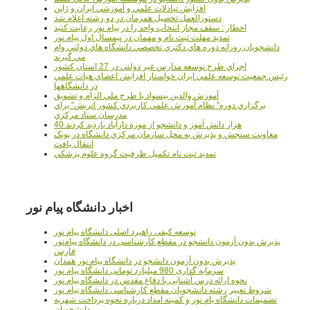
افزايش تبادلات علمي و آموزشي ايران و ژاپن
دستورالعمل تحصیل همزمان در دو رشته اعلام شد
اخطار : سقف مجاز انتخاب واحد را در پیام نور رعایت کنید
تمدید مهلت ثبت نام و مهمان در نیمسال اول پیام نور
دانشجويان روزانه دوره هاي دكتري تخصصي دانشگاه هاي دولتي وام
مي گيرند
اجراي طرح توسعه مدارس غير دولتي در 27 استان کشور
رئيس جمعيت توسعه علمي ايران خواستار افزايش اعضاي هيات علمي
در دانشگاهها
آموزش والدين بيسواد با طرح ملي الزام و تشويق
برگزاري دوره" نظام آموزش علمي كاربردي كشور اتريش" براي
مدرسان ستاد مرکزي
40 هزار دانش آموز و دانشجو از موزه دارآباد بازديد کردند
معاونت سنجش و پذيرش به محل سازمان مرکزي دانشگاه در پونک
انتقال يافت
تمديد ثبت نام تکميل ظرفيت گروه علوم پزشکي
اخبار دانشگاه پیام نور
توسعه کیفی راهبرد اصلی دانشگاه پیام نور
پذیرش بدون آزمون دانشجو در مقطع کارشناسی در دانشگاه پیام‌نور
فارس
پذیرش بدون آزمون دانشجو در دانشگاه پیام نور همدان
سرمایه گذاری 980 میلیارد تومانی دانشگاه پیام نور
نحوه ارائه درس آشنایی با دفاع مقدس در دانشگاه پیام نور
شروط تغییر رشته دانشجویان مقطع کارشناسی دانشگاه پیام نور
تصمیمات دانشگاه یام نور و کمیته امداد درباره نحوه پرداخت شهریه
دانشجویان