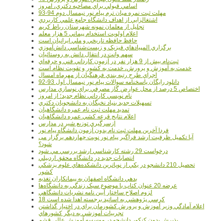
اسامي قبولي براي مصاحبه دکتري، امروز
مهلت ثبت نمره میان ترم پیام نور نیمسال دوم 94-93
اشتغالزايي از اهداف دانشگاه جامع علمي کاربردي
تجليل از معلمان نمونه شهرستان رباط کريم
اعلام اولويت استخدام پيماني 5 هزار معلم
حافظ حافظه تاريخي و ملي ايرانيان است
برگزاري المپيادهاي فيزيک و زيست‌شناسي دانش‌آموزي
سهم وانت در انتقال دانش به روستائيان
ثبت‌نام بيش از 9 هزار نفر در آزمون کارداني فني و حرفه‌اي
خدمت به آموزش و پرورش، خدمت به کشور و تقويت نظام است
اجراي طرح رتبه بندي فرهنگيان از مهرماه امسال
دانلود رایگان پاسخنامه سوالات پیام نور نیمسال اول 93-92
اختصاص 5 درصد از محل عوارض گاز مصرفي براي نوسازي مدارس
نام نويسي کارداني نظام جديد؛ از امروز
تسهيلات جديد بنياد نخبگان به دانشجويان دکتري
تمديد مهلت ثبت نام عمره دانشگاهيان
اعلام نتايج قرعه کشي عمره دانشگاهيان
ازسرگيري توزيع شير در مدارس
فردا آخرین مهلت ثبت نام بدون آزمون دانشگاه پیام نور
آیا تکمیل ظرفیت ارشد فراگیر پیام نور نوبت چهاردهم برگزار می
شود؟
درخواست 29 رشته کارشناسي ارشد بررسي مي شود
انتصابات جديد در دانشگاه محقق اردبيلي
تحصيل 210 دانشجو در يکي از نوپاترين دانشکده‌هاي علوم پزشکي
کشور
بدهي دانشگاه اصفهان به پيمانکاران تغذيه
عرضه 20 عنوان کتاب با موضوع سبک زندگي به دانشگاه‌ها
لزوم اصلاح ساختار آيين نامه نشريات دانشگاهي
18 کرسي پژوهشي به اساتيد برجسته اهدا شده است
اعلام آمادگي وزير آموزش و پرورش کشورمان براي در اختيار گذاشتن
تجربيات آموزشي به ديگر کشورهاي
پذيرش بدون کنکور دانشجو در موسسه آموزش عالي قشم