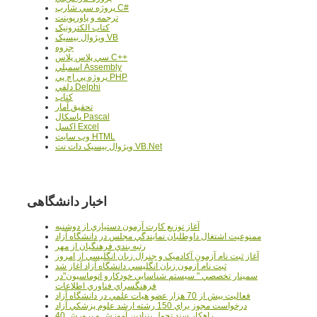
پروژه سي شارپ C#
ترجمه و پاورپوينت
کتاب الکترونيک
ويژوال بيسيک VB
جزوه
سي پلاس پلاس C++
اسمبلي Assembly
پروژه پي اچ پي PHP
دلفي Delphi
کتاب
تحقيق آمار
پاسکال Pascal
اکسل Excel
وب سايت HTML
ويژوال بيسيک دات نت VB.Net
اخبار دانشگاهی
آغاز توزيع کارت آزمون دستياري از دوشنبه
ممنوعيت اشتغال داوطلبان نمايندگي مجلس در دانشگاه آزاد
رتبه بندي فرهنگيان از مهر
آغاز ثبت نام آزمون آکادميک و جنرال زبان انگليسي از امروز
ثبت نام آزمون زبان انگليسي دانشگاه آزاد آغاز شد
سمينار تخصصي " سيستم شناسايي خودکارو اتوماسيون"در
فرهنگسراي فناوري اطلاعات
فعاليت بيش از 70 هزار عضو هيات علمي در دانشگاه آزاد
درخواست مجوز براي 150 رشته ارشد علوم پزشکي آزاد
40 راهکار سند تحول بنيادين آموزش و پرورش