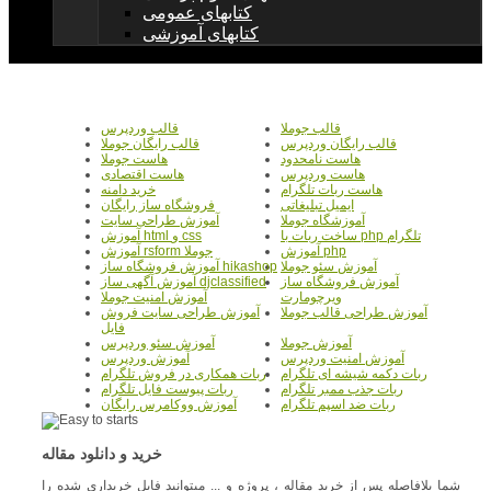
کتابهای عمومی
کتابهای آموزشی
قالب جوملا
قالب وردپرس
قالب رایگان وردپرس
قالب رایگان جوملا
هاست نامحدود
هاست جوملا
هاست وردپرس
هاست اقتصادی
هاست ربات تلگرام
خرید دامنه
ایمیل تبلیغاتی
فروشگاه ساز رایگان
آموزشگاه جوملا
آموزش طراحی سایت
ساخت ربات با php تلگرام
آموزش html و css
آموزش php
آموزش rsform جوملا
آموزش سئو جوملا
آموزش فروشگاه ساز hikashop
آموزش فروشگاه ساز
آموزش آگهی ساز djclassified
ویرچومارت
آموزش امنیت جوملا
آموزش طراحی قالب جوملا
آموزش طراحی سایت فروش
فایل
آموزش جوملا
آموزش سئو وردپرس
آموزش امنیت وردپرس
آموزش وردپرس
ربات دکمه شیشه ای تلگرام
ربات همکاری در فروش تلگرام
ربات جذب ممبر تلگرام
ربات پیوست فایل تلگرام
ربات ضد اسپم تلگرام
آموزش ووکامرس رایگان
خرید و دانلود مقاله
شما بلافاصله پس از خرید مقاله ، پروژه و ... میتوانید فایل خریداری شده را