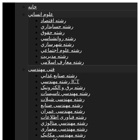
خانه
علوم انساني
رشته اقتصاد
رشته حسابداري
رشته حقوق
رشته روانشناسي
رشته شهرسازي
رشته علوم اجتماعي
رشته مديريت
رشته معارف اسلامی
فنی مهندسی
رشته صنايع غذايي
رشته مهندسي ICT
رشته برق و الکترونيک
رشته مهندسي تاسيسات
رشته مهندسی شیلات
رشته مهندسی صنایع
رشته مهندسی عمران
رشته فناوری اطلاعات
رشته مهندسي متالوژي
رشته مهندسی معماری
رشته مهندسی مکانیک