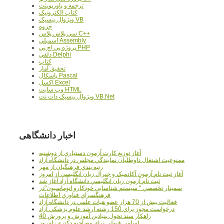
ترجمه و پاورپوينت
کتاب الکترونيک
ويژوال بيسيک VB
جزوه
سي پلاس پلاس C++
اسمبلي Assembly
پروژه پي اچ پي PHP
دلفي Delphi
کتاب
تحقيق آمار
پاسکال Pascal
اکسل Excel
وب سايت HTML
ويژوال بيسيک دات نت VB.Net
اخبار دانشگاهی
آغاز توزيع کارت آزمون دستياري از دوشنبه
ممنوعيت اشتغال داوطلبان نمايندگي مجلس در دانشگاه آزاد
رتبه بندي فرهنگيان از مهر
آغاز ثبت نام آزمون آکادميک و جنرال زبان انگليسي از امروز
ثبت نام آزمون زبان انگليسي دانشگاه آزاد آغاز شد
سمينار تخصصي " سيستم شناسايي خودکارو اتوماسيون"در
فرهنگسراي فناوري اطلاعات
فعاليت بيش از 70 هزار عضو هيات علمي در دانشگاه آزاد
درخواست مجوز براي 150 رشته ارشد علوم پزشکي آزاد
40 راهکار سند تحول بنيادين آموزش و پرورش
اسامي قبولي براي مصاحبه دکتري، امروز