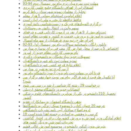
مهلت ثبت نمره میان ترم پیام نور نیمسال دوم 94-93
اشتغالزايي از اهداف دانشگاه جامع علمي کاربردي
تجليل از معلمان نمونه شهرستان رباط کريم
اعلام اولويت استخدام پيماني 5 هزار معلم
حافظ حافظه تاريخي و ملي ايرانيان است
برگزاري المپيادهاي فيزيک و زيست‌شناسي دانش‌آموزي
سهم وانت در انتقال دانش به روستائيان
ثبت‌نام بيش از 9 هزار نفر در آزمون کارداني فني و حرفه‌اي
خدمت به آموزش و پرورش، خدمت به کشور و تقويت نظام است
اجراي طرح رتبه بندي فرهنگيان از مهرماه امسال
دانلود رایگان پاسخنامه سوالات پیام نور نیمسال اول 93-92
اختصاص 5 درصد از محل عوارض گاز مصرفي براي نوسازي مدارس
نام نويسي کارداني نظام جديد؛ از امروز
تسهيلات جديد بنياد نخبگان به دانشجويان دکتري
تمديد مهلت ثبت نام عمره دانشگاهيان
اعلام نتايج قرعه کشي عمره دانشگاهيان
ازسرگيري توزيع شير در مدارس
فردا آخرین مهلت ثبت نام بدون آزمون دانشگاه پیام نور
آیا تکمیل ظرفیت ارشد فراگیر پیام نور نوبت چهاردهم برگزار می
شود؟
درخواست 29 رشته کارشناسي ارشد بررسي مي شود
انتصابات جديد در دانشگاه محقق اردبيلي
تحصيل 210 دانشجو در يکي از نوپاترين دانشکده‌هاي علوم پزشکي
کشور
بدهي دانشگاه اصفهان به پيمانکاران تغذيه
عرضه 20 عنوان کتاب با موضوع سبک زندگي به دانشگاه‌ها
لزوم اصلاح ساختار آيين نامه نشريات دانشگاهي
18 کرسي پژوهشي به اساتيد برجسته اهدا شده است
اعلام آمادگي وزير آموزش و پرورش کشورمان براي در اختيار گذاشتن
تجربيات آموزشي به ديگر کشورهاي
پذيرش بدون کنکور دانشجو در موسسه آموزش عالي قشم
افزايش تبادلات علمي و آموزشي ايران و ژاپن