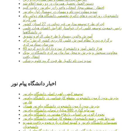
دستورالعمل تحصیل همزمان در دو رشته اعلام شد
اخطار : سقف مجاز انتخاب واحد را در پیام نور رعایت کنید
تمدید مهلت ثبت نام و مهمان در نیمسال اول پیام نور
دانشجويان روزانه دوره هاي دكتري تخصصي دانشگاه هاي دولتي وام
مي گيرند
اجراي طرح توسعه مدارس غير دولتي در 27 استان کشور
رئيس جمعيت توسعه علمي ايران خواستار افزايش اعضاي هيات علمي
در دانشگاهها
آموزش والدين بيسواد با طرح ملي الزام و تشويق
برگزاري دوره" نظام آموزش علمي كاربردي كشور اتريش" براي
مدرسان ستاد مرکزي
40 هزار دانش آموز و دانشجو از موزه دارآباد بازديد کردند
معاونت سنجش و پذيرش به محل سازمان مرکزي دانشگاه در پونک
انتقال يافت
تمديد ثبت نام تکميل ظرفيت گروه علوم پزشکي
اخبار دانشگاه پیام نور
توسعه کیفی راهبرد اصلی دانشگاه پیام نور
پذیرش بدون آزمون دانشجو در مقطع کارشناسی در دانشگاه پیام‌نور
فارس
پذیرش بدون آزمون دانشجو در دانشگاه پیام نور همدان
سرمایه گذاری 980 میلیارد تومانی دانشگاه پیام نور
نحوه ارائه درس آشنایی با دفاع مقدس در دانشگاه پیام نور
شروط تغییر رشته دانشجویان مقطع کارشناسی دانشگاه پیام نور
تصمیمات دانشگاه یام نور و کمیته امداد درباره نحوه پرداخت شهریه
دانشجویان
کسب رتبه ششم دانشگاه پیام نور ایران در میان دانشگاه‌های از راه