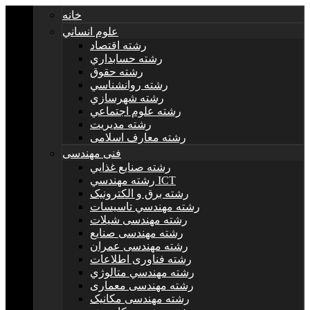
خانه
علوم انساني
رشته اقتصاد
رشته حسابداري
رشته حقوق
رشته روانشناسي
رشته شهرسازي
رشته علوم اجتماعي
رشته مديريت
رشته معارف اسلامی
فنی مهندسی
رشته صنايع غذايي
رشته مهندسي ICT
رشته برق و الکترونيک
رشته مهندسي تاسيسات
رشته مهندسی شیلات
رشته مهندسی صنایع
رشته مهندسی عمران
رشته فناوری اطلاعات
رشته مهندسي متالوژي
رشته مهندسی معماری
رشته مهندسی مکانیک