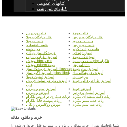
کتابهای عمومی
کتابهای آموزشی
قالب جوملا
قالب وردپرس
قالب رایگان وردپرس
قالب رایگان جوملا
هاست نامحدود
هاست جوملا
هاست وردپرس
هاست اقتصادی
هاست ربات تلگرام
خرید دامنه
ایمیل تبلیغاتی
فروشگاه ساز رایگان
آموزشگاه جوملا
آموزش طراحی سایت
ساخت ربات با php تلگرام
آموزش html و css
آموزش php
آموزش rsform جوملا
آموزش سئو جوملا
آموزش فروشگاه ساز hikashop
آموزش فروشگاه ساز
آموزش آگهی ساز djclassified
ویرچومارت
آموزش امنیت جوملا
آموزش طراحی قالب جوملا
آموزش طراحی سایت فروش
فایل
آموزش جوملا
آموزش سئو وردپرس
آموزش امنیت وردپرس
آموزش وردپرس
ربات دکمه شیشه ای تلگرام
ربات همکاری در فروش تلگرام
ربات جذب ممبر تلگرام
ربات پیوست فایل تلگرام
ربات ضد اسپم تلگرام
آموزش ووکامرس رایگان
خرید و دانلود مقاله
شما بلافاصله پس از خرید مقاله ، پروژه و ... میتوانید فایل خریداری شده را