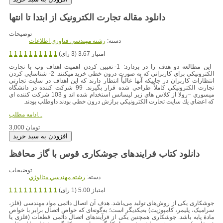
توضیحات
دسته:
رشته مهندسي فناوري اطلاعات
امتیاز 3.67 (3 رای)
1
1
1
1
1
1
1
1
1
1
اين مطالعه دو هدف را در بردارد: 1- تعيين كردن اهميت اهداف وب با تجارت
الكترونيكي براي كاربراني كه به صورت درون خطي خريد ميكنند. 2- شناسايي كردن
انتظارات كاربران در جاييكه آنها غالباً انتظار دارند كه اين اهداف در سايت تجارتي
تجارت الكترونيكي كاملاً طراحي شده قرار بگيرند. 99 شركت كننده در دانشگاه
ميسوري –رولا از كلاس هاي زير ليسانس استخدام شده اند و 103 شركت كننده اي
كه اعضاي يك سايت تجارت الكترونيكي برازش درون خطي بودند داوطلب بودند.
ادامه مطلب...
3,000 تومان
دانلود کتاب فرایندهای جوشکاری قوس با گاز محافظ
توضیحات
دسته:
رشته مهندسي متالوژي
امتیاز 5.00 (1 رای)
1
1
1
1
1
1
1
1
1
1
جوشکاری یکی از روش‌های تولید می‌باشد. هدف آن اتصال دائمی مواد مهندسی (فلز،
سرامیک، پلیمر، کامپوزیت) به‌یکدیگر است؛ به‌گونه‌ای که خواص اتصال برابر با خواص
مادهٔ پایه باشد. جوشکاری همچنین یکی از فرآیندهای اتصال دائمی قطعات (فلزی یا