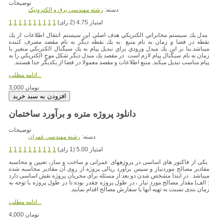
توضیحات
دسته:
رشته مهندسي برق و الکترونيک
امتیاز 4.75 (2 رای)
1
1
1
1
1
1
1
1
1
1
مدل يك سيستم مخابراتي الكتريكي هدف اصلي اين سيستم انتقال اطلاعات از يك
نقطه در فضا و زمان به نام منبع به يك نقطه ديگر به نام مقصد مصرف كننده
ميباشد.بنا بر اين يك مبدل ورودي براي تبديل پيام به يك سيگنال الكتريكي متغير با
زمان به نام سيگنال پيام لازم است در مقصد يك مبدل ديگر شكل موج الكتريكي را به
پيام مناسب تبديل ميكند. منبع اطلاعات و مقصد معمولا در فضا از يكديگر جدا هستند.
ادامه مطلب...
3,000 تومان
دانلود پروژه متره و برآورد ساختمان
توضیحات
دسته:
رشته مهندسي عمران
امتیاز 5.00 (1 رای)
1
1
1
1
1
1
1
1
1
1
یکی از فاکتور های اساسی در پروژههای عمرانی و ساخت و ساز، تعیین و محاسبه
مقادیر مصالح موردنیاز و سپس برآورد ریالی پروژه از روی آن مقادیر محاسبه شده
میباشد . در ابتدا مشخص شدن دو بعد از مسئله برای مجریان پروژه نقش اساسی دارد
: الف) مقدار مصالح مورد نیاز ، در طول پروژه چقدر بوده تا در طول پروژه با توجه به
زمان بندی نسبت به تهیه آنها یا سفارش مصالح اقدام نمایند.
ادامه مطلب...
4,000 تومان