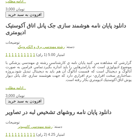
ادامه مطلب...
3,000 تومان
دانلود پایان نامه هوشمند سازی جک پانل اتاق آکوستیک
توضیحات
دسته:
رشته مهندسي برق و الکترونيک
امتیاز 5.00 (1 رای)
1
1
1
1
1
1
1
1
1
1
گزارشي كه مشاهده مي كنيد پايان نامه ي كارشناسي رشته ي مهندسي پزشكي با
موضوع اديولوژي است كه پارامترهايي را بايد اندازه بگيرد.تمامي فرامين به صورت
آنالوگ و ديجيتال است كه قسمت آنالوگ آن هم بايد به ديجيتال تبديل شود.پروژه
،ساختاري سخت افزاري- نرم افزاري دارد كه جهت هوشمند سازي جك پانل ديوار
پوش اتاق آكوستيك اديومتري بكار رفته است.
ادامه مطلب...
3,000 تومان
دانلود پایان نامه روشهای تشخیص لبه در تصاویر
توضیحات
دسته:
رشته مهندسي کامپيوتر
امتیاز 4.25 (2 رای)
1
1
1
1
1
1
1
1
1
1