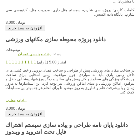
با مشتریان …
کلمات کلیدی: پروژه سی شارپ، سیستم هتل داری، مدیریت هتل، کدنویسی سی
شارپ، پایگاه داده اکسس،
3,000 تومان
توضیحات
دسته:
رشته مهندسي عمران
امتیاز 5.00 (1 رای)
1
1
1
1
1
1
1
1
1
1
در ساخت مکان های ورزشی پیش از طراحی و ساخت فضای درونی و خط کشی ها ی
داخل زمین بازی باید به مواردی چون موقعیت زمین انتخابی برای ساخت
ورزشگاه،ویژگی های سطوح و کف پوش های سالن و دیگر ورزشها،روشنایی داخل و
پیرامون اماکن ورزشی و دمای اماکن ورزشی نیز توجه کرد. این استاندارها به مرور
زمان و با پیشرفت علم و فناوری به روز میشود تا برای انجام هر چه بهتر این مسابقات
کمک کند.
ادامه مطلب...
3,000 تومان
دانلود پایان نامه طراحی و پیاده سازي سیستم اشتراك
فایل تحت اندروید و ویندوز