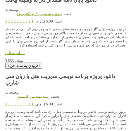
توضیحات
دسته:
رشته مهندسي برق و الکترونيک
امتیاز 5.00 (1 رای)
1
1
1
1
1
1
1
1
1
1
در این پروژه میزان گاز موجود در محیط سنجیده می شود و بر روی ال سی دی نمایش
داده می شود و در صورتی که از حد مجاز بالاتر رود پیامی با متن دلخواه به شماره ی
دلخواه داده می شود و در صورتی که پیامی از شماره ی مشخص دریافت شود رله ای
را قطع می کند که می تواند به عنوان شیر گاز باشد. از این پروژه می توان با کمی
تغییرات در هر موردی که بخواهیم وسایلی را از دور کنترل کنیم استفاده کرد.
ادامه مطلب...
3,000 تومان
دانلود پروژه برنامه نویسی مدیریت هتل با زبان سی
شارپ
توضیحات
دسته:
رشته مهندسي کامپيوتر
امتیاز 5.00 (1 رای)
1
1
1
1
1
1
1
1
1
1
پروژه برنامه نویسی حاضر مربوط به سیستم هتل داری می باشد که به وسیله این نرم
افزار می توان خواسته های یک متصدی هتل را برآورده کرد. این سیستم بااستفاره از
سی شارپ کد نویسی شده است و پایگاه داده ای که در این سیستم استفاده شده
است پابگاه داده اکسس می باشد. امکانات این پروژه عبارت است از : ثبت ویرایش و
حذف اطلاعات مشتری در سیستم – رزرو اتاق – تنظیمات نرم افزار – تسویه حساب