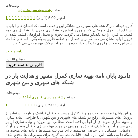
توضیحات
دسته:
رشته مهندسي متالوژي
امتیاز 5.00 (1 رای)
1
1
1
1
1
1
1
1
1
1
آثار باقیمانده از گذشته های بسیار دور نشانگر این واقعیت است که انسان های اولیه با
استفاده از اصول فیزیکـی که امـروزه اساس جوشکـاری مدرن را تشکیـل می دهد
قطعـات فلزی را بـه یکدیگر متصل می کردند. تجزیه و تحلیل ابزارهای کشف شده از
قرون اولیه نشان می دهد که برای اتصال دو قطعه فلزی به یکدیگر ، لبه های گداخته
شده این قطعات را روی یکدیگر قرار داده و با ضربات چکش بهم متصل می کردند.
ادامه مطلب...
3,000 تومان
دانلود پایان نامه بهینه سازی کنترل مسیر و هدایت بار در
شبکه های شهری و بین شهری
توضیحات
دسته:
رشته مهندسي فناوري اطلاعات
امتیاز 5.00 (1 رای)
1
1
1
1
1
1
1
1
1
1
در این پایان نامه به مباحث مربوط کنترل مسیر و کنترل ترافیک و بار، با استفاده از
پروتکل های مسیریابی رایج در شبکه های شهری و بین شهری با طراحی، پیاده سازی
و شبیه سازی نمونه ای از آنها پرداخته است. مطالب این پروژه و پیاده سازی آن بر
روی مسیریاب ها با هدف تحقیق و بررسی در مورد بهینه سازی کنترل مسیر و ارائه
روشهایی عملیاتی و تا حدودی هوشمند برای مدیریت مسیرها و داده های موجود در
شبکه ها می باشد. این امر با ایجاد قابلیت تصمیم گیری برای مسیریاب ها محقق شده