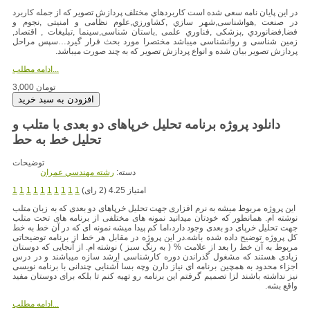
در این پایان نامه سعی شده است کاربردهاي مختلف پردازش تصویر که از جمله کاربرد
در صنعت ,هواشناسی,شهر سازي ,کشاورزي,علوم نظامی و امنیتی ,نجوم و
فضا,فضانوردي ,پزشکی ,فناوري علمی ,باستان شناسی,سینما ,تبلیغات , اقتصاد,
زمین شناسی و روانشناسی میباشد مختصرا مورد بحث قرار گیرد…سپس مراحل
پردازش تصویر بیان شده و انواع پردازش تصویر که به چند صورت میباشد.
ادامه مطلب...
3,000 تومان
دانلود پروژه برنامه تحلیل خرپاهای دو بعدی با متلب و
تحلیل خط به حط
توضیحات
دسته:
رشته مهندسي عمران
امتیاز 4.25 (2 رای)
1
1
1
1
1
1
1
1
1
1
این پروژه مربوط میشه به نرم افزاری جهت تحلیل خرپاهای دو بعدی که به زبان متلب
نوشته ام. همانطور که خودتان میدانید نمونه های مختلفی از برنامه های تحت متلب
جهت تحلیل خرپای دو بعدی وجود دارد،اما کم پیدا میشه نمونه ای که در آن خط به خط
کل پروژه توضیح داده شده باشه.در این پروژه در مقابل هر خط از برنامه توضیحاتی
مربوط به آن خط را بعد از علامت % ( به رنگ سبز ) نوشته ام. از آنجایی که دوستان
زیادی هستند که مشغول گذراندن دوره کارشناسی ارشد سازه میباشند و در درس
اجزاء محدود به همچین برنامه ای نیاز دارن وچه بسا آشنایی چندانی با برنامه نویسی
نیز نداشته باشند لزا تصمیم گرفتم این برنامه رو تهیه کنم تا بلکه برای دوستان مفید
واقع بشه.
ادامه مطلب...