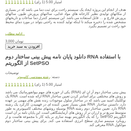
امتیاز 5.00 (1 رای)
1
1
1
1
1
1
1
1
1
1
هدف از انجام این پروژه ایجاد یک سیستم راحت براي ثبت دما می باشد که در بسیاري
از مکانهاي تولیدي نظیر کارخانه هاي مواد غذایی، سالنهاي پرورش طیور، سالهاي
پرورش قارچ و … قابل استفاده می باشد. این سیستم کنترل دما ساعات و تاریخهاي
مشخص شده را ذخیره میکند تا اینکه تولید کننده به راحتی بتواند در مورد دماي محیط
خود راحت تر تصمیم بگیرد.
ادامه مطلب...
3,000 تومان
دانلود پایان نامه پیش بینی ساختار دوم RNA با استفاده
از الگوریتم SetPSO
توضیحات
دسته:
رشته مهندسي کامپيوتر
امتیاز 5.00 (1 رای)
1
1
1
1
1
1
1
1
1
1
پیش بینی ساختار دوم آر ان ای (RNA) یکی از حوزه های مهم بیوانفورماتیک می باشد
و روش های مختلفی برای آسانتر کردن تعیین ساختار RNA ارائه شده است. RNA یک
نوکلئیک اسید می باشد که در ساختار سلول موجودات زنده نقش های مهمی بر عهده
دارد. دانستن ساختار RNA نقش بسیار تعیین کننده ای در فهمیدن کارکرد یک رشته
RNA دارد. تعیین ساختار دوم رشته RNA بوسیله روشهای مختلف کامپیوتری به طور
متوسط سریع تر و ارزان تر از روش های آزمایشگاهی است. این پایان نامه بر آن است
الگوریتم SetPSO را که یک الگوریتم بهینه سازی بر پایه کار با مجموعه هاست و از
رویکرد مینیمم سازی سطح انرژی استفاده می کند, برای پیش بینی ساختار دوم
مولکول RNA معرفی کند.