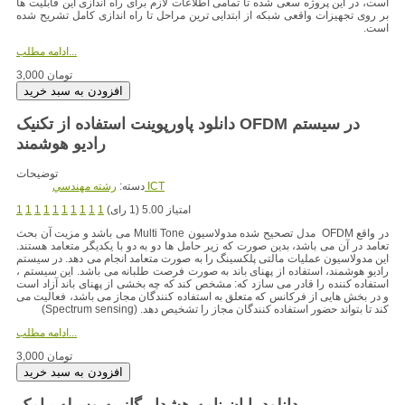
است، در این پروژه سعی شده تا تمامی اطلاعات لازم برای راه اندازی این قابلیت ها
بر روی تجهیزات واقعی شبکه از ابتدایی ترین مراحل تا راه اندازی کامل تشریح شده
است.
ادامه مطلب...
3,000 تومان
دانلود پاورپوینت استفاده از تکنیک OFDM در سیستم
رادیو هوشمند
توضیحات
رشته مهندسي ICT
دسته:
امتیاز 5.00 (1 رای)
1
1
1
1
1
1
1
1
1
1
در واقع OFDM مدل تصحیح شده مدولاسیون Multi Tone می باشد و مزیت آن بحث
تعامد در آن می باشد، بدین صورت که زیر حامل ها دو به دو با یکدیگر متعامد هستند.
این مدولاسیون عملیات مالتی پلکسینگ را به صورت متعامد انجام می دهد. در سیستم
رادیو هوشمند، استفاده از پهنای باند به صورت فرصت طلبانه می باشد. این سیستم ،
استفاده کننده را قادر می سازد که: مشخص کند که چه بخشی از پهنای باند آزاد است
و در بخش هایی از فرکانس که متعلق به استفاده کنندگان مجاز می باشد، فعالیت می
کند تا بتواند حضور استفاده کنندگان مجاز را تشخیص دهد. (Spectrum sensing)
ادامه مطلب...
3,000 تومان
دانلود پایان نامه هشدار گاز به وسیله پیامک