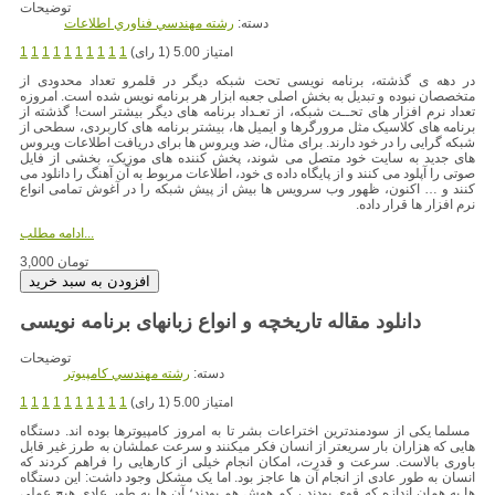
توضیحات
دسته:
رشته مهندسي فناوري اطلاعات
امتیاز 5.00 (1 رای)
1
1
1
1
1
1
1
1
1
1
در دهه ی گذشته، برنامه نویسی تحت شبکه دیگر در قلمرو تعداد محدودی از
متخصصان نبوده و تبدیل به بخش اصلی جعبه ابزار هر برنامه نویس شده است. امروزه
تعداد نرم افزار های تحــت شبکه، از تعـداد برنامه های دیگر بیشتر است! گذشته از
برنامه های کلاسیک مثل مرورگرها و ایمیل ها، بیشتر برنامه های کاربردی، سطحی از
شبکه گرایی را در خود دارند. برای مثال، ضد ویروس ها برای دریافت اطلاعات ویروس
های جدید به سایت خود متصل می شوند، پخش کننده های موزیک، بخشی از فایل
صوتی را آپلود می کنند و از پایگاه داده ی خود، اطلاعات مربوط به آن آهنگ را دانلود می
کنند و … اکنون، ظهور وب سرویس ها بیش از پیش شبکه را در آغوش تمامی انواع
نرم افزار ها قرار داده.
ادامه مطلب...
3,000 تومان
دانلود مقاله تاریخچه و انواع زبانهای برنامه نویسی
توضیحات
دسته:
رشته مهندسي کامپيوتر
امتیاز 5.00 (1 رای)
1
1
1
1
1
1
1
1
1
1
مسلما یکی از سودمندترین اختراعات بشر تا به امروز کامپیوترها بوده اند. دستگاه
هایی که هزاران بار سریعتر از انسان فکر میکنند و سرعت عملشان به طرز غیر قابل
باوری بالاست. سرعت و قدرت، امکان انجام خیلی از کارهایی را فراهم کردند که
انسان به طور عادی از انجام آن ها عاجز بود. اما یک مشکل وجود داشت: این دستگاه
ها به همان اندازه که قوی بودند ، کم هوش هم بودند؛ آن ها به طور عادی هیچ عملی