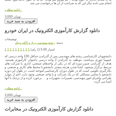
انجام نمی دادند مگر این که به صراحت از آن ها درخواست می شد.
ادامه مطلب...
3,000 تومان
دانلود گزارش کارآموزی الکترونیک در ایران خودرو
توضیحات
دسته:
رشته مهندسي برق و الکترونيک
امتیاز 5.00 (1 رای)
1
1
1
1
1
1
1
1
1
1
دانشجویان کارشناسی رشته های مهندسی پس از گذراندن حداقل 100 واحد درسی که
عموماً تئوری میباشند، موظف به گذراندن 2 واحد درسی باعنوان کارآموزی هستند.
هدف از گذراندن چنین دوره ای که در یکی از واحدهای صنعتی، اداری یا شرکت های
مرتبط برگزار میشود، آشنا شدن هرچه بیشتر دانشجو با محیط های کاری و صنعتی و
بکارگیری علومی است که در طول دوران کارشناسی آموخته است. در طول این دوره
دانشجو با تمامی مسائلی که در یک شرکت و یا واحد صنعتی وجود دارد، اعم از موارد
طراحی واجرای امور مهندسی، تعمیرات، تجهیزات و … برخورد کرده و از نزدیک با آنها
آشنا می گردد.
ادامه مطلب...
3,000 تومان
دانلود گزارش کارآموزی الکترونیک در مخابرات