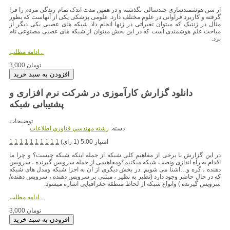
از سن هوشمندسازی چندسالی نگذشته و در همین مدت اندک تمام زندگی مردم را فرا
گرفته و کاربرد فراوانی در علوم مختلف دارد. علومی پزشکی یکی از آنهاست که بطور
مثال در ژنتیک که میتوان تغیراتی در ژنها انجام داد شبکه های عصبی یکی دیگر از
مباحث علم هوشمندی است که در این بخش میتوان از شبکه های عصبی مصنوعی نام
برد.
ادامه مطلب...
3,000 تومان
دانلود گزارش کارآموزی در شرکت نرم افزاری و
پشتیبانی شبکه
توضیحات
دسته:
رشته مهندسي فناوري اطلاعات
امتیاز 5.00 (1 رای)
1
1
1
1
1
1
1
1
1
1
در این گزارش با برخی از مفاهیم کلی شبکه از جمله اینکه شبکه چیست؟ و چرا ما
اقدام به راه اندازی ونصب شبکه میکنیم؟ومفاهیمی از جمله سرویس گیرنده ، سرویس
دهنده ، گره و…آشنا می شویم. در بخش دیگری از آن به اجزا شبکه ومدل های شبکه
که در حال حاضر وجود دارد (نظیر به نظیر ، مبتنی بر سرویس دهنده ، سرویس دهنده/
سرویس گیرنده ) وانواع شبکه از لحاظ منطقه جغرافیایی اشاره میشود.
ادامه مطلب...
3,000 تومان