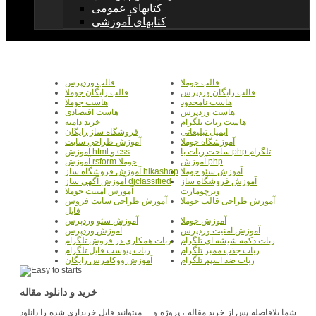
کتابهای عمومی
کتابهای آموزشی
قالب جوملا
قالب وردپرس
قالب رایگان وردپرس
قالب رایگان جوملا
هاست نامحدود
هاست جوملا
هاست وردپرس
هاست اقتصادی
هاست ربات تلگرام
خرید دامنه
ایمیل تبلیغاتی
فروشگاه ساز رایگان
آموزشگاه جوملا
آموزش طراحی سایت
ساخت ربات با php تلگرام
آموزش html و css
آموزش php
آموزش rsform جوملا
آموزش سئو جوملا
آموزش فروشگاه ساز hikashop
آموزش فروشگاه ساز
آموزش آگهی ساز djclassified
ویرچومارت
آموزش امنیت جوملا
آموزش طراحی قالب جوملا
آموزش طراحی سایت فروش
فایل
آموزش جوملا
آموزش سئو وردپرس
آموزش امنیت وردپرس
آموزش وردپرس
ربات دکمه شیشه ای تلگرام
ربات همکاری در فروش تلگرام
ربات جذب ممبر تلگرام
ربات پیوست فایل تلگرام
ربات ضد اسپم تلگرام
آموزش ووکامرس رایگان
خرید و دانلود مقاله
شما بلافاصله پس از خرید مقاله ، پروژه و ... میتوانید فایل خریداری شده را دانلود