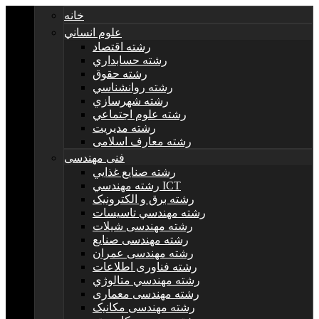
خانه
علوم انساني
رشته اقتصاد
رشته حسابداري
رشته حقوق
رشته روانشناسي
رشته شهرسازي
رشته علوم اجتماعي
رشته مديريت
رشته معارف اسلامی
فنی مهندسی
رشته صنايع غذايي
رشته مهندسي ICT
رشته برق و الکترونيک
رشته مهندسي تاسيسات
رشته مهندسی شیلات
رشته مهندسی صنایع
رشته مهندسی عمران
رشته فناوری اطلاعات
رشته مهندسي متالوژي
رشته مهندسی معماری
رشته مهندسی مکانیک