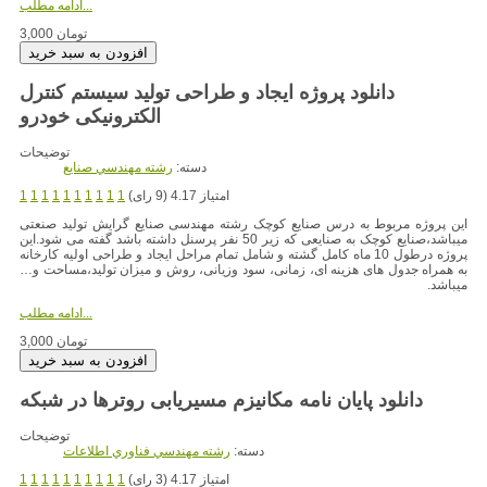
ادامه مطلب...
3,000 تومان
دانلود پروژه ایجاد و طراحی تولید سیستم کنترل
توضیحات
دسته:
رشته مهندسي صنايع
امتیاز 4.17 (9 رای)
1
1
1
1
1
1
1
1
1
1
این پروژه مربوط به درس صنایع کوچک رشته مهندسی صنایع گرایش تولید صنعتی
میباشد،صنایع کوچک به صنایعی که زیر 50 نفر پرسنل داشته باشد گفته می شود.این
پروژه درطول 10 ماه کامل گشته و شامل تمام مراحل ایجاد و طراحی اولیه کارخانه
به همراه جدول های هزینه ای، زمانی، سود وزیانی، روش و میزان تولید،مساحت و…
میباشد.
ادامه مطلب...
3,000 تومان
دانلود پایان نامه مکانیزم مسیریابی روترها در شبکه
توضیحات
دسته:
رشته مهندسي فناوري اطلاعات
امتیاز 4.17 (3 رای)
1
1
1
1
1
1
1
1
1
1