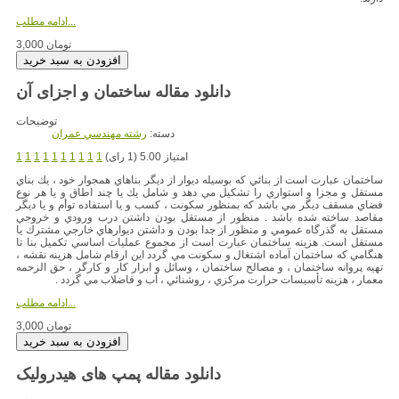
ادامه مطلب...
3,000 تومان
دانلود مقاله ساختمان و اجزای آن
توضیحات
دسته:
رشته مهندسي عمران
امتیاز 5.00 (1 رای)
1
1
1
1
1
1
1
1
1
1
ساختمان عبارت است از بنائي كه بوسيله ديوار از ديگر بناهاي همجوار خود ، يك بناي
مستقل و مجزا و استواري را تشكيل مي دهد و شامل يك يا چند اطاق و يا هر نوع
فضاي مسقف ديگر مي باشد كه بمنظور سكونت ، كسب و يا استفاده توأم و يا ديگر
مقاصد ساخته شده باشد . منظور از مستقل بودن داشتن درب ورودي و خروجي
مستقل به گذرگاه عمومي و منظور از جدا بودن و داشتن ديوارهاي خارجي مشترك يا
مستقل است. هزينه ساختمان عبارت است از مجموع عمليات اساسي تكميل بنا تا
هنگامي كه ساختمان آماده اشتغال و سكونت مي گردد اين ارقام شامل هزينه نقشه ،
تهيه پروانه ساختمان ، و مصالح ساختمان ، وسائل و ابزار كار و كارگر ، حق الزحمه
معمار ، هزينه تأسيسات حرارت مركزي ، روشنائي ، آب و فاضلاب مي گردد .
ادامه مطلب...
3,000 تومان