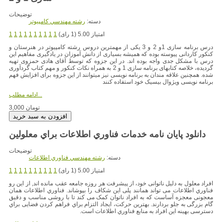
توضیحات
دسته:
رشته مهندسي کامپيوتر
امتیاز 5.00 (1 رای)
1
1
1
1
1
1
1
1
1
1
درس برنامه سازی 1و 2 و 3 یکی از مهمترین دروس رشته کامپیوتر در هنرستان و
کنکور کاردانی پیوسته بوده که همیشه بسیاری از دانش آموزان در یادگیری مفاهیم این
درس با مشکل جدی واجه بوده اند. در این جزوه که توسط آقای هادی حمزوی تهیه
گردیده، خلاصه کتابهای برنامه سازی 1 و 2 به همراه نکات کنکور و مهم کتاب گردآوری
شده. همچنین علاقه مندان به برنامه نویسی نیز میتوانند از این جزوه برای افزایش فهم
برنامه نویسی ویژوال بیسیک خود استفاده کنند
ادامه مطلب...
3,000 تومان
دانلود پایان نامه خدمات فناوري اطلاعات براي معلولین
توضیحات
دسته:
رشته مهندسي فناوري اطلاعات
امتیاز 5.00 (1 رای)
1
1
1
1
1
1
1
1
1
1
افراد معلول به دلیل ناتوانی خود، از پیشرفت هر روزه جامعه عقب مانده اند, از این رو
فناوري اطلاعات می تواند همانند پلی این شکاف را بپوشاند. فناوري اطلاعات همان
معجونی معجزه آساست که به افراد ناتوان کمک می کند تا با روشی مناسب و دقیق
گام بزرگی به جلو بردارند. بهترین حرکت، ایجاد التزام براي فراهم کردن فضایی براي
دسترسی بهینه این افراد به منابع فناوري اطلاعات است.