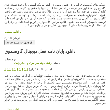
شبکه هاي کامپیوتري امروزي فصل نوینی در انفورماتیک است . با وجود شبکه هاي
کامپیوتري محققین می توانند در اقصی نقاط دنیا تنها با فشردن کلیدهایی از صفحه
کلید کامپیوتر در چند ساعت بعد از تازه ترین اطلاعات موضوعات مورد نظر خود باخبر
شوند. تکنولوژي شبکه به سرعت در حال رشد است. رشد و توسعه شبکه هاي
کامپیوتري بر کسی پوشیده نیست مدت هاست که جمع آوري و پردازش اطلاعات
توسط کامپیوتر انجام می شود. علاوه بر این کامپیوتر در توزیع اطلاعات و برقراري
ارتباطات از طریق شبکه هاي کامپیوتري نقش مهمی را بازي می کند.
ادامه مطلب...
3,000 تومان
دانلود پایان نامه قفل دیجیتال گاوصندوق
توضیحات
دسته:
رشته مهندسي برق و الکترونيک
امتیاز 5.00 (1 رای)
1
1
1
1
1
1
1
1
1
1
با توجه به پیشرفت علم و سوق داده شدن تمامی قطعات و ابزارت صنعتی و غیر
صنعتی به سمت الکترونیکی شدن و افزایش امنیت آن ها در برابر مسائل مختلف،
قفل ها هم از این موضوع مستثنی نمی باشند. با توجه به جدید بودن این علم در
کشورمان، بازار نسبتاً خوبی در این زمینه وجود دارد، که دراین پروژه به تشریح مراحل
مختلف آن می پردازیم. بررسی تک تک قطعات موجود در سیستم سخت افزاری قفل
پرداخته خواهد شد و سپس به تشریح سیستم سخت افزاری این پروژه می پردازیم,
وهمچنین به نحوه انتخاب کامپایلر اشاره کرده و مزایای کامپایلر مورد نظر را بیان و
سپس الگوریتم برنامه را تشریح می کنیم و در آخر برنامه اصلی و زیر برنامه ها را قرار
می دهیم.
ادامه مطلب...