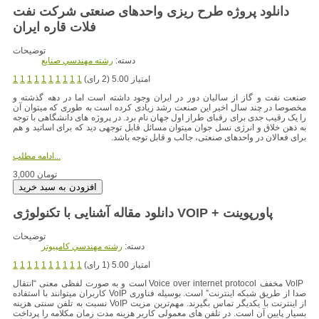
دانلود پروژه طرح ریزی واحدهای صنعتی شرکت نفت
فلات قاره ایران
توضیحات
دسته:
رشته مهندسي صنايع
امتیاز 5.00 (2 رای)
1
1
1
1
1
1
1
1
1
1
صنعت نفت و گاز از سالیان دور در ایران وجود داشته است اما در دهه گذشته و
مخصوصا در چند سال اخیر این صنعت رشد زیادی کرده است به طوری که میتوان آن
را یک رقیب جدی برای رقبای طراز اول جهان نام برد. در پروژه های دانشگاهی با توجه
به ذهن خلاق و انرژی نسل جوان میتوان مسائل قابل توجهی دید که برای اساتید و هم
برای فعالان در واحدهای صنعتی، جالب و قابل توجه باشد.
ادامه مطلب...
3,000 تومان
دانلود مقاله آشنایی با تکنولوژی VOIP + پاورپوینت
توضیحات
دسته:
رشته مهندسي کامپيوتر
امتیاز 5.00 (1 رای)
1
1
1
1
1
1
1
1
1
1
VoIP مخفف Voice over internet protocol است و به صورت لفظی معنی “انتقال
صدا از طریق شبکه اینترنت” است. بوسیله فناوری VoIP کاربران میتوانند با استفاده
از اینترنت با یکدیگر تماس بگیرند. مهم‌ترین مزیت VoIP نسبت به تلفن سنتی هزینه
بسیار پایین آن است. در تلفن های معمولی کاربر هزینه مدت زمان مکلامه را پرداخت