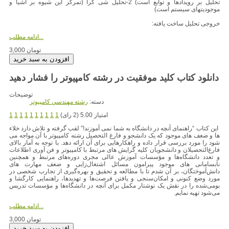
تحلیل بر رویدادها و توابع است) 2-تحلیل شی گرا (تمرکز این شیوه بر اشیا و
موجودیتهای سیستم است)
خروجی تحلیل ساخت یافته:
ادامه مطلب...
3,000 تومان
دانلود کتاب کلید موفقیت در رشته کامپیوتر را فشار دهید
توضیحات
دسته:
رشته مهندسي کامپيوتر
امتیاز 5.00 (2 رای)
1
1
1
1
1
1
1
1
1
1
این کتاب “راهنمای آنچه در دانشگاه به شما نمی آموزند!” لقب گرفته و تلاش دارد خلاء
ها و ضعف های موجود که یک دانشجو و فارغ التحصیل رشته کامپیوتر با آن مواجه می
شود را مورد بررسی قرار داده و راهکارهایی برای آن ارائه دهد. با توجه به آمار بالای
فارغ‌التحصیلان و دانشجویان کلیه گرایش های مرتبط با کامپیوتر و فن آوری اطلاعات
و تعدد دانشگاه‌ها و مؤسسات آموزش عالی مجری دوره‌های مرتبط و همچنین
نابسامانی های موجود پیرامون مسائل اشتغال‌زایی و ضعف مهارت های
دانش‌آموختگان، بر آن شدم تا با مطالعه و تحقیق و بهره‌گیری از تجارب شخصی در
مورد وضع کنونی و امکان‌سنجی و یافتن فرصت‌ها و تهدیدها، راهنمایی کارگشا و
بومی‌شده را در نقش یک نوشتار مکمل برای آنچه در دانشگاه‌ها و مؤسسات تدریس
می‌شود تهیه نمایم.
ادامه مطلب...
3,000 تومان