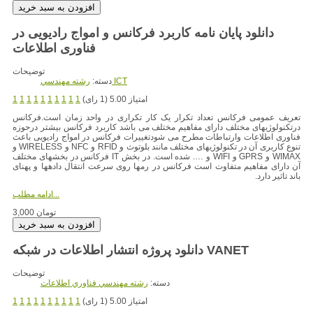
دانلود پایان نامه کاربرد فرکانس و امواج رادیویی در
فناوری اطلاعات
توضیحات
رشته مهندسي ICT
دسته:
امتیاز 5.00 (1 رای)
1
1
1
1
1
1
1
1
1
1
تعریف عمومی فرکانس تعداد تکرار یک کار تکراری در واحد زمان است.فرکانس
درتکنولوژیهای مختلف دارای مفاهیم مختلف می باشد کاربرد فرکانس بیشتر درحوزه
فناوری اطلاعات وارتباطات مطرح می شودتغییرات فرکانس در امواج رادیویی باعث
تنوع کاربری آن در تکنولوژیهای مختلف مانند بلوتوث و RFID و NFC و WIRELESS و
WIMAX و GPRS و WIFI و …. شده است. در بخش IT فرکانس در بخشهای مختلف
آن دارای مفاهیم متفاوت است فرکانس در رمها روی سرعت انتقال دادهها و پهنای
باند تاثیر دارد.
ادامه مطلب...
3,000 تومان
دانلود پروژه انتشار اطلاعات در شبکه VANET
توضیحات
دسته:
رشته مهندسي فناوري اطلاعات
امتیاز 5.00 (1 رای)
1
1
1
1
1
1
1
1
1
1