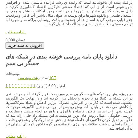
ترافيك پديده اي ناخوشايند است كه زاييده ي رشد فزاينده ماشيني شدن و افزايش
شهرنشيني است. از زماني كه اقتصاد صنعتي جايگزين اقتصاد كشاورزي گرديد به
دليل سرمايه گذاري بيشتر در شهرها و در نتيجه وجود امكانات بيشتر و همچنين
استعداد طبيعي و بالقوه شهرها براي توسعه به عنوان مثال داشتن آب كافي و موقعيت
جغرافيايي موجب گرديد انسان ها از جمعيت و بافت روستايي پراكنده، و شهرها با
تراكم جمعيتي بالا به شهرك هاي جديد الاحداث تبديل گردند.
ادامه مطلب...
3,000 تومان
دانلود پایان نامه بررسی خوشه بندی در شبکه های
حسگر بی سیم
توضیحات
رشته مهندسي ICT
دسته:
امتیاز 5.00 (1 رای)
1
1
1
1
1
1
1
1
1
1
در پروژه پیش رو شبکه های حسگر بی سیم مورد بحث قرار گرفته اند و خوشه بندی
در این شبکه ها کاملا مورد تجزیه و تحلیل قرار گرفته اند و در نهایت یک الگوریتم
پیشنهاد شده است که کارایی را افزایش، مصرف انرژیرا کاهش و تعداد سرکلاسترها
را کاهش می دهد. در پایان نامه پیش رو پس از بررسی چندین الگوریتم موجود که
خوشه بندی را بر اساس فاکتور فاصله و یا انرژی و یا هر دو انجام میدهند و مطالعه و
بررسی چگونگی اعمال روش های نوین هوشمند به این مسئله راه حلی ارائه شد که
علاوه بر دخیل کردن فاکتورهای فاصله نودهای پخش شده از یکدیگر و همچنین فاصله
ایستگاه اصلی دریافت اطلاعات و انرژی باقیمانده هر گره فاکتور اتوماتای سلولی نیر
به آن اضافه شد.
ادامه مطلب...