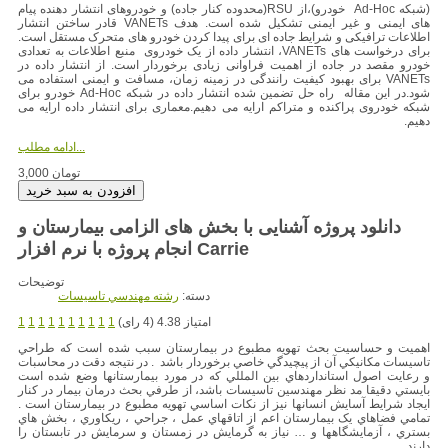
(شبکه Ad-Hoc خودرو)،از RSU(محدوده کنار جاده) و خودروهای انتشار دهنده پیام
های ایمنی و غیر ایمنی تشکیل شده است. هدف VANETs قادر ساختن انتشار
اطلاعات ترافیکی و شرایط جاده ای برای پیدا کردن خودرو های متحرک مستقل است.
برای درخواست های VANETs، انتشار داده از یک خودروی منبع اطلاعات به تعدادی
خودرو مقصد در جاده از اهمیت فراوانی زیادی برخوردار است. از انتشار داده در
VANETs برای بهبود کیفیت رانندگی در زمینه زمان، مسافت و ایمنی استفاده می
شود.در این مقاله راه حل تضمین شده انتشار داده در شبکه Ad-Hoc خودرو برای
شبکه خودروی پراکنده و متراکم ارایه می دهیم.معماری برای انتشار داده ارایه می
دهیم.
ادامه مطلب...
3,000 تومان
دانلود پروژه آشنایی با بخش های الزامی بیمارستان و
انجام پروژه با نرم افزار Carrie
توضیحات
دسته:
رشته مهندسي تاسيسات
امتیاز 4.38 (4 رای)
1
1
1
1
1
1
1
1
1
1
اهميت و حساسيت بحث تهويه مطبوع در بيمارستان سبب شده است که طراحي
تاسيسات مکانيکي آن از پيچيدگي خاصي برخوردار باشد . در نتيجه دقت در محاسبات
و رعايت اصول استانداردهاي بين المللي که در مورد بيمارستانها وضع شده است
بايستي دقيقا مد نظر مهندسین تاسيسات باشد، از طرفي بحث درمان بيمار در کنار
ايجاد شرايط آسايش انسانها نيز از نکات اساسي تهويه مطبوع در بيمارستان است .
تمامي فضاهاي يک بيمارستان اعم از اتاقهاي عمل ، جراحي ، ريکاوري ، بخش هاي
بستري ، آزمايشگاهها و … نياز به گرمايش در زمستان و سرمايش در تابستان را
دارند.