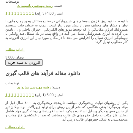
توضیحات
دسته:
رشته مهندسي تاسيسات
امتیاز 4.00 (3 رای)
1
1
1
1
1
1
1
1
1
1
با توجه به نفوذ روز افزون سيستم هاي هيدروليكي در صنايع مختلف وجود پمپ هايي با
توان و فشار هاي مختلف بيش از پيش مورد نياز است . پمپ به عنوان قلب سيستم
هيدروليك انرژي مكانيكي را كه توسط موتورهاي الكتريكي، احتراق داخلي و … تامين
مي گردد به انرژي هيدروليكي تبديل مي كند. در واقع پمپ در يك سيكل هيدروليكي يا
نيوماتيكي انرژي سيال را افزايش مي دهد تا در مكان مورد نياز اين انرژي افزوده به
كار مطلوب تبديل گردد.
ادامه مطلب...
3,000 تومان
توضیحات
دسته:
رشته مهندسي متالوژي
امتیاز 5.00 (1 رای)
1
1
1
1
1
1
1
1
1
1
يكي از روشهاي توليد، ريختهگري ميباشد. تاريخچة ريختهگري به ٤٠٠٠ سال قبل از
ميلاد برميگردد يعني هنگامي كه بشر از اين روش براي توليد زيورآلات، نوك پيكان تير
از جنس مس و ديگر وسايل استفاده ميكرد. اساسا فرايندهاي ريخته گري مواد شامل
ريختن فلز مذاب به داخل حفرههاي يك قالب ميباشد كه بعد از خنكشدن فلز مذاب و
منجمدشدن به شكل حفرههاي قالب درمي آيد.
ادامه مطلب...