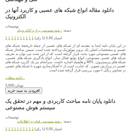
دانلود مقاله انواع شبکه های عصبی و کاربرد آنها در
الکترونیک
توضیحات
دسته:
رشته مهندسي برق و الکترونيک
امتیاز 5.00 (1 رای)
1
1
1
1
1
1
1
1
1
1
در این پایان نامه ابتدا به مقدمه ای از شبکه های عصبی از جمله تاریخچۀ شبکه های
عصبی و مشخصات اصلی یک نرون بیولوژیک پرداخته شده است. سپس ساختار شبکه
های عصبی مصنوعی مورد بحث قرار گرفته است که از این بحث می توان به تعریف
شبکه های عصبی مصنوعی، انواع توابع فعال ساز، انواع یادگیری شبکه های عصبی،
شبکه های پرسپترون، MPL و هاپفیلد اشاره داشت. سرانجام نیز يك کاربرد شبکه های
عصبی در پردازش تصوير، که عبارت است از « آشکارسازي چهره با شبکه هاي عصبی
در تصاویر رنگی » مورد بررسی قرار گرفته شده است.
ادامه مطلب...
3,000 تومان
دانلود پایان نامه مباحث کاربردی و مهم در تحقق یک
سیستم هوش مصنوعی
توضیحات
دسته:
رشته مهندسي فناوري اطلاعات
امتیاز 5.00 (1 رای)
1
1
1
1
1
1
1
1
1
1