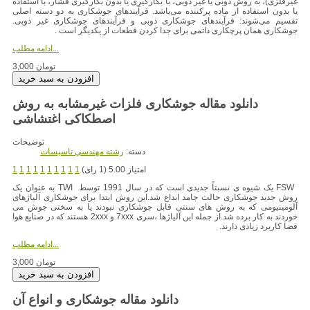
غیرفلزی)، به روش ذوبی یا غیر ذوبی، با بکارگیری یا بدون بکارگیری فشار، با استفاده
یا بدون استفاده از ماده پرکننده می‌باشد. فرآیندهای جوشکاری به دو دسته اصلی
تقسیم می‌شوند: فرآیندهای جوشکاری ذوبی و فرآیندهای جوشکاری غیر ذوبی.
جوشکاری همان پرچکاری داتمی برای جدا کردن قطعات از یکدیگر است .
ادامه مطلب...
3,000 تومان
دانلود مقاله جوشکاری فلزات غیرمشابه به روش
اصطکاکی اغتشاشی
توضیحات
دسته:
رشته مهندسي تاسيسات
امتیاز 5.00 (1 رای)
1
1
1
1
1
1
1
1
1
1
FSW یک شیوه ی نسبتاً جدیدی است که در سال 1991 توسط TWI به عنوان یک
روش جدید جوشکاری حالت جامد ابداع شد.این روش ابتدا برای جوشکاری آلیاژهای
آلومینیومی که به روش های سنتی قابل جوشکاری نبودند یا به سختی جوش می
خوردند به کار برده شد.از جمله این آلیاژها ،سری 7xxx و 2xxx هستند که در صنایع هوا
فضا کاربرد زیادی دارند.
ادامه مطلب...
3,000 تومان
دانلود مقاله جوشکاری و انواع آن