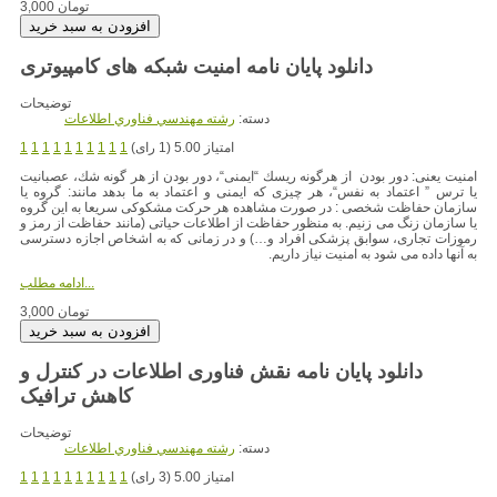
3,000 تومان
دانلود پایان نامه امنیت شبکه های کامپیوتری
توضیحات
دسته:
رشته مهندسي فناوري اطلاعات
امتیاز 5.00 (1 رای)
1
1
1
1
1
1
1
1
1
1
امنیت یعنی: دور بودن از هرگونه ریسك “ایمنی“، دور بودن از هر گونه شك، عصبانیت
یا ترس ” اعتماد به نفس“، هر چیزی كه ایمنی و اعتماد به ما بدهد مانند: گروه یا
سازمان حفاظت شخصی : در صورت مشاهده هر حركت مشكوكی سریعا به این گروه
یا سازمان زنگ می زنیم. به منظور حفاظت از اطلاعات حیاتی (مانند حفاظت از رمز و
رموزات تجاری، سوابق پزشكی افراد و…) و در زمانی كه به اشخاص اجازه دسترسی
به آنها داده می شود به امنیت نیاز داریم.
ادامه مطلب...
3,000 تومان
دانلود پایان نامه نقش فناوری اطلاعات در کنترل و
توضیحات
دسته:
رشته مهندسي فناوري اطلاعات
امتیاز 5.00 (3 رای)
1
1
1
1
1
1
1
1
1
1