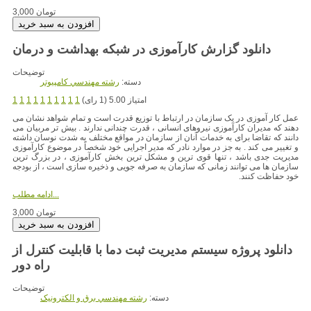
3,000 تومان
دانلود گزارش کارآموزی در شبکه بهداشت و درمان
توضیحات
دسته:
رشته مهندسي کامپيوتر
امتیاز 5.00 (1 رای)
1
1
1
1
1
1
1
1
1
1
عمل کار آموزی در یک سازمان در ارتباط با توزیع قدرت است و تمام شواهد نشان می
دهند که مدیران کارآموزی نیروهای انسانی ، قدرت چندانی ندارند . بیش تر مربیان می
دانند که تقاضا برای به خدمات آنان از سازمان در مواقع مختلف به شدت نوسان داشته
و تغییر می کند . به جز در موارد نادر که مدیر اجرایی خود شخصاً در موضوع کارآموزی
مدیریت جدی باشد ، تنها قوی ترین و مشکل ترین بخش کارآموزی ، در بزرگ ترین
سازمان ها می توانند زمانی که سازمان به صرفه جویی و ذخیره سازی است ، از بودجه
خود حفاظت کنند.
ادامه مطلب...
3,000 تومان
دانلود پروژه سیستم مدیریت ثبت دما با قابلیت کنترل از
توضیحات
دسته:
رشته مهندسي برق و الکترونيک