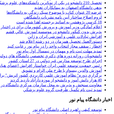
تحصيل 210 دانشجو در يکي از نوپاترين دانشکده‌هاي علوم پزشکي کشور
بدهي دانشگاه اصفهان به پيمانکاران تغذيه
عرضه 20 عنوان کتاب با موضوع سبک زندگي به دانشگاه‌ها
لزوم اصلاح ساختار آيين نامه نشريات دانشگاهي
18 کرسي پژوهشي به اساتيد برجسته اهدا شده است
اعلام آمادگي وزير آموزش و پرورش کشورمان براي در اختيار
پذيرش بدون کنکور دانشجو در موسسه آموزش عالي قشم
افزايش تبادلات علمي و آموزشي ايران و ژاپن
دستورالعمل تحصیل همزمان در دو رشته اعلام شد
اخطار : سقف مجاز انتخاب واحد را در پیام نور رعایت کنید
تمدید مهلت ثبت نام و مهمان در نیمسال اول پیام نور
دانشجويان روزانه دوره هاي دكتري تخصصي دانشگاه هاي دولتي
اجراي طرح توسعه مدارس غير دولتي در 27 استان کشور
رئيس جمعيت توسعه علمي ايران خواستار افزايش اعضاي هيات
آموزش والدين بيسواد با طرح ملي الزام و تشويق
برگزاري دوره" نظام آموزش علمي كاربردي كشور اتريش" بر
40 هزار دانش آموز و دانشجو از موزه دارآباد بازديد کردند
معاونت سنجش و پذيرش به محل سازمان مرکزي دانشگاه در پو
تمديد ثبت نام تکميل ظرفيت گروه علوم پزشکي
اخبار دانشگاه پیام نور
توسعه کیفی راهبرد اصلی دانشگاه پیام نور