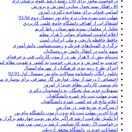
درخواست مجوز براي 150 رشته ارشد علوم پزشکي آزاد
40 راهکار سند تحول بنيادين آموزش و پرورش
اسامي قبولي براي مصاحبه دکتري، امروز
مهلت ثبت نمره میان ترم پیام نور نیمسال دوم 94-93
اشتغالزايي از اهداف دانشگاه جامع علمي کاربردي
تجليل از معلمان نمونه شهرستان رباط کريم
اعلام اولويت استخدام پيماني 5 هزار معلم
حافظ حافظه تاريخي و ملي ايرانيان است
برگزاري المپيادهاي فيزيک و زيست‌شناسي دانش‌آموزي
سهم وانت در انتقال دانش به روستائيان
ثبت‌نام بيش از 9 هزار نفر در آزمون کارداني فني و حرفه‌اي
خدمت به آموزش و پرورش، خدمت به کشور و تقويت نظام ا
اجراي طرح رتبه بندي فرهنگيان از مهرماه امسال
دانلود رایگان پاسخنامه سوالات پیام نور نیمسال اول 93-92
اختصاص 5 درصد از محل عوارض گاز مصرفي براي نوسازي مدارس
نام نويسي کارداني نظام جديد؛ از امروز
تسهيلات جديد بنياد نخبگان به دانشجويان دکتري
تمديد مهلت ثبت نام عمره دانشگاهيان
اعلام نتايج قرعه کشي عمره دانشگاهيان
ازسرگيري توزيع شير در مدارس
فردا آخرین مهلت ثبت نام بدون آزمون دانشگاه پیام نور
آیا تکمیل ظرفیت ارشد فراگیر پیام نور نوبت چهاردهم برگزار 
درخواست 29 رشته کارشناسي ارشد بررسي مي شود
انتصابات جديد در دانشگاه محقق اردبيلي