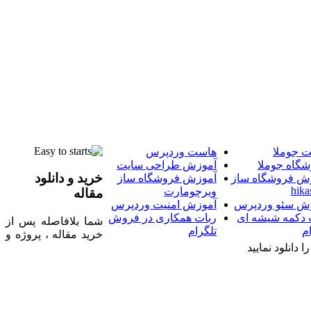
 جوملا
هاست وردپرس
شگاه جوملا
آموزش طراحی سایت
خرید و دانلود
ش فروشگاه ساز
آموزش فروشگاه ساز
hika
ویرچومارت
مقاله
ش سئو وردپرس
آموزش امنیت وردپرس
 دکمه شیشه ای
ربات همکاری در فروش
شما بلافاصله پس از
م
تلگرام
خرید مقاله ، پروژه و
 دانلود نمایید