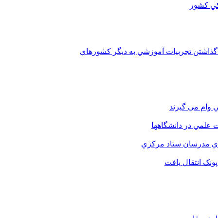
 گذاشتن تجربيات آموزشي به ديگر کشورهاي
 وام مي گيرند
 علمي در دانشگاهها
اي مدرسان ستاد مرکزي
نک انتقال يافت