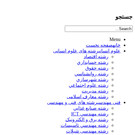
جستجو
Menu
خانه
صفحه نخست
علوم انساني
رشته های علوم انسانی
رشته اقتصاد
رشته حسابداري
رشته حقوق
رشته روانشناسي
رشته شهرسازي
رشته علوم اجتماعي
رشته مديريت
رشته معارف اسلامی
فنی مهندسی
رشته های فنی و مهندسی
رشته صنايع غذايي
رشته مهندسي ICT
رشته برق و الکترونيک
رشته مهندسي تاسيسات
رشته مهندسی شیلات