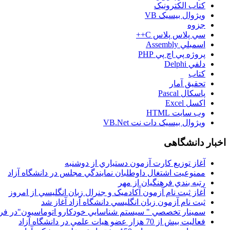
کتاب الکترونيک
ويژوال بيسيک VB
جزوه
سي پلاس پلاس C++
اسمبلي Assembly
پروژه پي اچ پي PHP
دلفي Delphi
کتاب
تحقيق آمار
پاسکال Pascal
اکسل Excel
وب سايت HTML
ويژوال بيسيک دات نت VB.Net
اخبار دانشگاهی
آغاز توزيع کارت آزمون دستياري از دوشنبه
ممنوعيت اشتغال داوطلبان نمايندگي مجلس در دانشگاه آزاد
رتبه بندي فرهنگيان از مهر
آغاز ثبت نام آزمون آکادميک و جنرال زبان انگليسي از امروز
ثبت نام آزمون زبان انگليسي دانشگاه آزاد آغاز شد
سمينار تخصصي " سيستم شناسايي خودکارو اتوماسيون"در فر
فعاليت بيش از 70 هزار عضو هيات علمي در دانشگاه آزاد