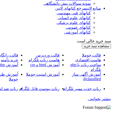
نمونه سوالات پیش دانشگاهی
منابع لاتین
مرجع کتابهای لاتین
کتابهای فنی مهندسی
کتابهای علوم انسانی
کتابهای علوم پزشکی
کتابهای عمومی
کتابهای آموزشی
سبد خرید خالی است
قالب جوملا
قالب وردپرس
قالب رایگا
هاست اقتصادی
هاست ربات تلگرام
خرید دامنه
ساخت ربات با php
آموزش html و css
آموزش php
تلگرام
آموزش آگهی ساز
آموزش امنیت جوملا
آموزش طرا
djclassified
جوملا
ربات جذب ممبر تلگرام
ربات پیوست فایل تلگرام
ربات ضد اس
بیشتر بخوانید..