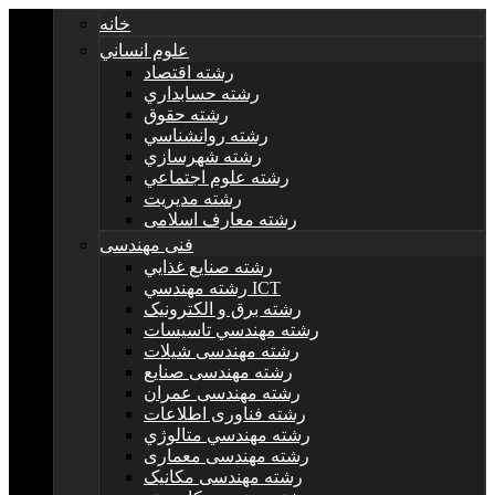
خانه
علوم انساني
رشته اقتصاد
رشته حسابداري
رشته حقوق
رشته روانشناسي
رشته شهرسازي
رشته علوم اجتماعي
رشته مديريت
رشته معارف اسلامی
فنی مهندسی
رشته صنايع غذايي
رشته مهندسي ICT
رشته برق و الکترونيک
رشته مهندسي تاسيسات
رشته مهندسی شیلات
رشته مهندسی صنایع
رشته مهندسی عمران
رشته فناوری اطلاعات
رشته مهندسي متالوژي
رشته مهندسی معماری
رشته مهندسی مکانیک