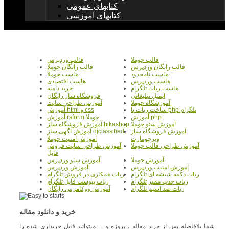
کتابهای عمومی
کتابهای آموزشی
قالب جوملا
قالب وردپرس
قالب رایگان وردپرس
قالب رایگان جوملا
هاست نامحدود
هاست جوملا
هاست وردپرس
هاست اقتصادی
هاست ربات تلگرام
خرید دامنه
ایمیل تبلیغاتی
فروشگاه ساز رایگان
آموزشگاه جوملا
آموزش طراحی سایت
ساخت ربات با php تلگرام
آموزش html و css
آموزش php
آموزش rsform جوملا
آموزش سئو جوملا
آموزش فروشگاه ساز hikashop
آموزش فروشگاه ساز
آموزش آگهی ساز djclassified
ویرچومارت
آموزش امنیت جوملا
آموزش طراحی قالب جوملا
آموزش طراحی سایت فروش
فایل
آموزش جوملا
آموزش سئو وردپرس
آموزش امنیت وردپرس
آموزش وردپرس
ربات دکمه شیشه ای تلگرام
ربات همکاری در فروش تلگرام
ربات جذب ممبر تلگرام
ربات پیوست فایل تلگرام
ربات ضد اسپم تلگرام
آموزش ووکامرس رایگان
خرید و دانلود مقاله
شما بلافاصله پس از خرید مقاله ، پروژه و ... میتوانید فایل خریداری شده را