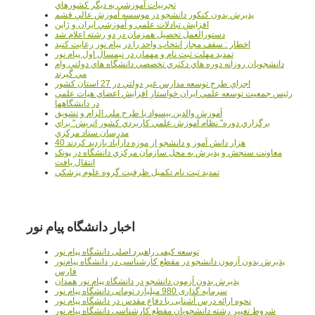
تجربيات آموزشي به ديگر کشورهاي
پذيرش بدون کنکور دانشجو در موسسه آموزش عالي قشم
افزايش تبادلات علمي و آموزشي ايران و ژاپن
دستورالعمل تحصیل همزمان در دو رشته اعلام شد
اخطار : سقف مجاز انتخاب واحد را در پیام نور رعایت کنید
تمدید مهلت ثبت نام و مهمان در نیمسال اول پیام نور
دانشجويان روزانه دوره هاي دكتري تخصصي دانشگاه هاي دولتي وام
مي گيرند
اجراي طرح توسعه مدارس غير دولتي در 27 استان کشور
رئيس جمعيت توسعه علمي ايران خواستار افزايش اعضاي هيات علمي
در دانشگاهها
آموزش والدين بيسواد با طرح ملي الزام و تشويق
برگزاري دوره" نظام آموزش علمي كاربردي كشور اتريش" براي
مدرسان ستاد مرکزي
40 هزار دانش آموز و دانشجو از موزه دارآباد بازديد کردند
معاونت سنجش و پذيرش به محل سازمان مرکزي دانشگاه در پونک
انتقال يافت
تمديد ثبت نام تکميل ظرفيت گروه علوم پزشکي
اخبار دانشگاه پیام نور
توسعه کیفی راهبرد اصلی دانشگاه پیام نور
پذیرش بدون آزمون دانشجو در مقطع کارشناسی در دانشگاه پیام‌نور
فارس
پذیرش بدون آزمون دانشجو در دانشگاه پیام نور همدان
سرمایه گذاری 980 میلیارد تومانی دانشگاه پیام نور
نحوه ارائه درس آشنایی با دفاع مقدس در دانشگاه پیام نور
شروط تغییر رشته دانشجویان مقطع کارشناسی دانشگاه پیام نور