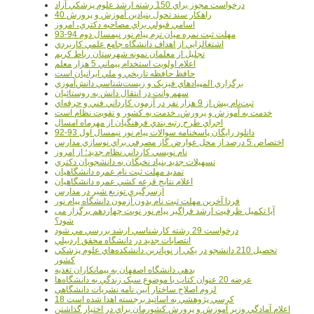
درخواست مجوز براي 150 رشته ارشد علوم پزشکي آزاد
40 راهکار سند تحول بنيادين آموزش و پرورش
اسامي قبولي براي مصاحبه دکتري، امروز
مهلت ثبت نمره میان ترم پیام نور نیمسال دوم 94-93
اشتغالزايي از اهداف دانشگاه جامع علمي کاربردي
تجليل از معلمان نمونه شهرستان رباط کريم
اعلام اولويت استخدام پيماني 5 هزار معلم
حافظ حافظه تاريخي و ملي ايرانيان است
برگزاري المپيادهاي فيزيک و زيست‌شناسي دانش‌آموزي
سهم وانت در انتقال دانش به روستائيان
ثبت‌نام بيش از 9 هزار نفر در آزمون کارداني فني و حرفه‌اي
خدمت به آموزش و پرورش، خدمت به کشور و تقويت نظام است
اجراي طرح رتبه بندي فرهنگيان از مهرماه امسال
دانلود رایگان پاسخنامه سوالات پیام نور نیمسال اول 93-92
اختصاص 5 درصد از محل عوارض گاز مصرفي براي نوسازي مدارس
نام نويسي کارداني نظام جديد؛ از امروز
تسهيلات جديد بنياد نخبگان به دانشجويان دکتري
تمديد مهلت ثبت نام عمره دانشگاهيان
اعلام نتايج قرعه کشي عمره دانشگاهيان
ازسرگيري توزيع شير در مدارس
فردا آخرین مهلت ثبت نام بدون آزمون دانشگاه پیام نور
آیا تکمیل ظرفیت ارشد فراگیر پیام نور نوبت چهاردهم برگزار می
شود؟
درخواست 29 رشته کارشناسي ارشد بررسي مي شود
انتصابات جديد در دانشگاه محقق اردبيلي
تحصيل 210 دانشجو در يکي از نوپاترين دانشکده‌هاي علوم پزشکي
کشور
بدهي دانشگاه اصفهان به پيمانکاران تغذيه
عرضه 20 عنوان کتاب با موضوع سبک زندگي به دانشگاه‌ها
لزوم اصلاح ساختار آيين نامه نشريات دانشگاهي
18 کرسي پژوهشي به اساتيد برجسته اهدا شده است
اعلام آمادگي وزير آموزش و پرورش کشورمان براي در اختيار گذاشتن