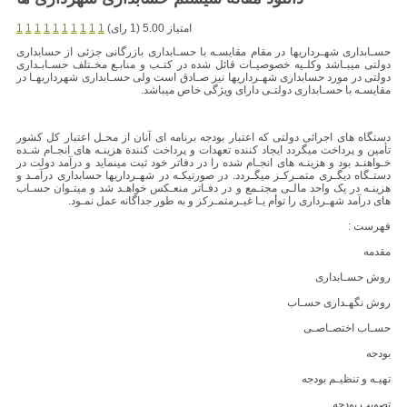
امتیاز 5.00 (1 رای)
1
1
1
1
1
1
1
1
1
1
حسـابداری شهـرداریها در مقام مقایسـه با حسـابداری بازرگانی جزئی از حسابداری
دولتی میبـاشد وکلـیه خصوصیـات قائل شده در کتـب و منابـع مخـتلف حسـابـداری
دولتی در مورد حسابداری شهـرداریها نیز صـادق است ولی حسـابداری شهرداریهـا در
مقایسـه با حسـابداری دولتـی دارای ویژگی خاص میباشد.
دستگاه های اجرائی دولتی که اعتبار بودجه برنامه ای آنان از محـل اعتبار کل کشور
تأمین و پرداخت میگردد ایجاد کننده تعهدات و پرداخت کنندة هزینـه های انجـام شـده
خـواهنـد بود و هزینـه های انجـام شده را در دفاتر خود ثبت مینماید و درآمد دولت در
دستـگاه دیگـری متمـرکـز میگـردد. در صورتیکـه در شهـرداریها حسابداری درآمـد و
هزینـه در یک واحد مالـی مجتـمع و در دفـاتر منعـکس خواهـد شد و میتـوان حسـاب
های درآمد شهـرداری را توأم یـا غیـرمتمـرکز و به طور جداگانه عمل نمـود.
فهرست :
مقدمه
روش حسـابداری
روش نگهـداری حسـاب
حسـاب اختصـاصـی
بودجه
تهیـه و تنظیـم بودجه
تصویب بودجه