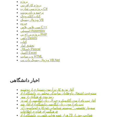
پروژه
پروژه کارآفريني
پروژه سي شارپ C#
ترجمه و پاورپوينت
کتاب الکترونيک
ويژوال بيسيک VB
جزوه
سي پلاس پلاس C++
اسمبلي Assembly
پروژه پي اچ پي PHP
دلفي Delphi
کتاب
تحقيق آمار
پاسکال Pascal
اکسل Excel
وب سايت HTML
ويژوال بيسيک دات نت VB.Net
اخبار دانشگاهی
آغاز توزيع کارت آزمون دستياري از دوشنبه
ممنوعيت اشتغال داوطلبان نمايندگي مجلس در دانشگاه آزاد
رتبه بندي فرهنگيان از مهر
آغاز ثبت نام آزمون آکادميک و جنرال زبان انگليسي از امروز
ثبت نام آزمون زبان انگليسي دانشگاه آزاد آغاز شد
سمينار تخصصي " سيستم شناسايي خودکارو اتوماسيون"در
فرهنگسراي فناوري اطلاعات
فعاليت بيش از 70 هزار عضو هيات علمي در دانشگاه آزاد