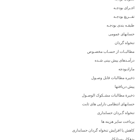
اجـرای بودجـه
تفــریغ‎ بودجـه
طبقـه بندی بودجـه
حسابهای عمومی
تنخواه گردان
مطالبـات از حسـاب مخصـوص
درآمـدهای پیش بینی شـده
مازادبودجه
ذخیره مطالبات قابل وصـول
پیش دریافتها
ذخیرة مطالبات مشـکوک الوصـول
حسابهای انتظامی دارایی های ثابت
تنخواه گـردان حسابداری
پرداخت سایر هزینه ها
کاهش یا افزایش تنخواه گردان حسابداری
بدهکار بستانکار