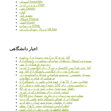
اسمبلي Assembly
پروژه پي اچ پي PHP
دلفي Delphi
کتاب
تحقيق آمار
پاسکال Pascal
اکسل Excel
وب سايت HTML
ويژوال بيسيک دات نت VB.Net
اخبار دانشگاهی
آغاز توزيع کارت آزمون دستياري از دوشنبه
ممنوعيت اشتغال داوطلبان نمايندگي مجلس در دانشگاه آزاد
رتبه بندي فرهنگيان از مهر
آغاز ثبت نام آزمون آکادميک و جنرال زبان انگليسي از امروز
ثبت نام آزمون زبان انگليسي دانشگاه آزاد آغاز شد
سمينار تخصصي " سيستم شناسايي خودکارو اتوماسيون"در
فرهنگسراي فناوري اطلاعات
فعاليت بيش از 70 هزار عضو هيات علمي در دانشگاه آزاد
درخواست مجوز براي 150 رشته ارشد علوم پزشکي آزاد
40 راهکار سند تحول بنيادين آموزش و پرورش
اسامي قبولي براي مصاحبه دکتري، امروز
مهلت ثبت نمره میان ترم پیام نور نیمسال دوم 94-93
اشتغالزايي از اهداف دانشگاه جامع علمي کاربردي
تجليل از معلمان نمونه شهرستان رباط کريم
اعلام اولويت استخدام پيماني 5 هزار معلم
حافظ حافظه تاريخي و ملي ايرانيان است