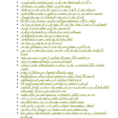
برگزاري المپيادهاي فيزيک و زيست‌شناسي دانش‌آموزي
سهم وانت در انتقال دانش به روستائيان
ثبت‌نام بيش از 9 هزار نفر در آزمون کارداني فني و حرفه‌اي
خدمت به آموزش و پرورش، خدمت به کشور و تقويت نظام است
اجراي طرح رتبه بندي فرهنگيان از مهرماه امسال
دانلود رایگان پاسخنامه سوالات پیام نور نیمسال اول 93-92
اختصاص 5 درصد از محل عوارض گاز مصرفي براي نوسازي مدارس
نام نويسي کارداني نظام جديد؛ از امروز
تسهيلات جديد بنياد نخبگان به دانشجويان دکتري
تمديد مهلت ثبت نام عمره دانشگاهيان
اعلام نتايج قرعه کشي عمره دانشگاهيان
ازسرگيري توزيع شير در مدارس
فردا آخرین مهلت ثبت نام بدون آزمون دانشگاه پیام نور
آیا تکمیل ظرفیت ارشد فراگیر پیام نور نوبت چهاردهم برگزار می
شود؟
درخواست 29 رشته کارشناسي ارشد بررسي مي شود
انتصابات جديد در دانشگاه محقق اردبيلي
تحصيل 210 دانشجو در يکي از نوپاترين دانشکده‌هاي علوم پزشکي
کشور
بدهي دانشگاه اصفهان به پيمانکاران تغذيه
عرضه 20 عنوان کتاب با موضوع سبک زندگي به دانشگاه‌ها
لزوم اصلاح ساختار آيين نامه نشريات دانشگاهي
18 کرسي پژوهشي به اساتيد برجسته اهدا شده است
اعلام آمادگي وزير آموزش و پرورش کشورمان براي در اختيار گذاشتن
تجربيات آموزشي به ديگر کشورهاي
پذيرش بدون کنکور دانشجو در موسسه آموزش عالي قشم
افزايش تبادلات علمي و آموزشي ايران و ژاپن
دستورالعمل تحصیل همزمان در دو رشته اعلام شد
اخطار : سقف مجاز انتخاب واحد را در پیام نور رعایت کنید
تمدید مهلت ثبت نام و مهمان در نیمسال اول پیام نور
دانشجويان روزانه دوره هاي دكتري تخصصي دانشگاه هاي دولتي وام
مي گيرند