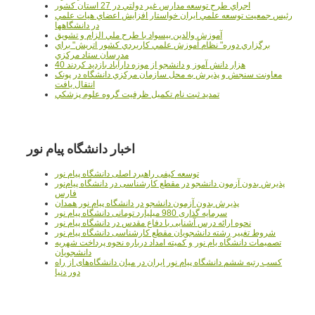
اجراي طرح توسعه مدارس غير دولتي در 27 استان کشور
رئيس جمعيت توسعه علمي ايران خواستار افزايش اعضاي هيات علمي
در دانشگاهها
آموزش والدين بيسواد با طرح ملي الزام و تشويق
برگزاري دوره" نظام آموزش علمي كاربردي كشور اتريش" براي
مدرسان ستاد مرکزي
40 هزار دانش آموز و دانشجو از موزه دارآباد بازديد کردند
معاونت سنجش و پذيرش به محل سازمان مرکزي دانشگاه در پونک
انتقال يافت
تمديد ثبت نام تکميل ظرفيت گروه علوم پزشکي
اخبار دانشگاه پیام نور
توسعه کیفی راهبرد اصلی دانشگاه پیام نور
پذیرش بدون آزمون دانشجو در مقطع کارشناسی در دانشگاه پیام‌نور
فارس
پذیرش بدون آزمون دانشجو در دانشگاه پیام نور همدان
سرمایه گذاری 980 میلیارد تومانی دانشگاه پیام نور
نحوه ارائه درس آشنایی با دفاع مقدس در دانشگاه پیام نور
شروط تغییر رشته دانشجویان مقطع کارشناسی دانشگاه پیام نور
تصمیمات دانشگاه یام نور و کمیته امداد درباره نحوه پرداخت شهریه
دانشجویان
کسب رتبه ششم دانشگاه پیام نور ایران در میان دانشگاه‌های از راه
دور دنیا