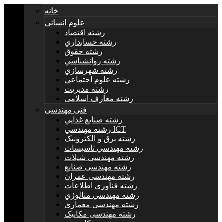
خانه
علوم انساني
رشته اقتصاد
رشته حسابداري
رشته حقوق
رشته روانشناسي
رشته شهرسازي
رشته علوم اجتماعي
رشته مديريت
رشته معارف اسلامی
فنی مهندسی
رشته صنايع غذايي
رشته مهندسي ICT
رشته برق و الکترونيک
رشته مهندسي تاسيسات
رشته مهندسی شیلات
رشته مهندسی صنایع
رشته مهندسی عمران
رشته فناوری اطلاعات
رشته مهندسي متالوژي
رشته مهندسی معماری
رشته مهندسی مکانیک