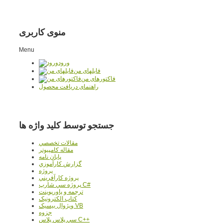
منوی کاربری
Menu
ورود
فایلهای من
فاکتورهای من
راهنمای دریافت محصول
جستجو توسط کلید واژه ها
مقالات تخصصي
مقاله کامپیوتر
پایان نامه
گزارش کارآموزي
پروژه
پروژه کارآفريني
پروژه سي شارپ C#
ترجمه و پاورپوينت
کتاب الکترونيک
ويژوال بيسيک VB
جزوه
سي پلاس پلاس C++