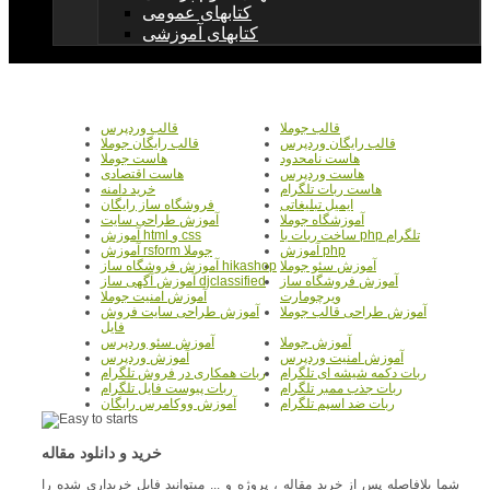
کتابهای عمومی
کتابهای آموزشی
قالب جوملا
قالب وردپرس
قالب رایگان وردپرس
قالب رایگان جوملا
هاست نامحدود
هاست جوملا
هاست وردپرس
هاست اقتصادی
هاست ربات تلگرام
خرید دامنه
ایمیل تبلیغاتی
فروشگاه ساز رایگان
آموزشگاه جوملا
آموزش طراحی سایت
ساخت ربات با php تلگرام
آموزش html و css
آموزش php
آموزش rsform جوملا
آموزش سئو جوملا
آموزش فروشگاه ساز hikashop
آموزش فروشگاه ساز
آموزش آگهی ساز djclassified
ویرچومارت
آموزش امنیت جوملا
آموزش طراحی قالب جوملا
آموزش طراحی سایت فروش
فایل
آموزش جوملا
آموزش سئو وردپرس
آموزش امنیت وردپرس
آموزش وردپرس
ربات دکمه شیشه ای تلگرام
ربات همکاری در فروش تلگرام
ربات جذب ممبر تلگرام
ربات پیوست فایل تلگرام
ربات ضد اسپم تلگرام
آموزش ووکامرس رایگان
خرید و دانلود مقاله
شما بلافاصله پس از خرید مقاله ، پروژه و ... میتوانید فایل خریداری شده را