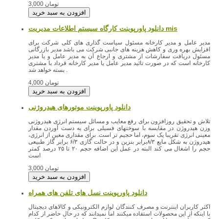
3,000 تومان
دانلود پاورپوینت کارگاه سیستم اطلاعات مدیریت mis
مدیر عامل و مدیر کارخانه مسئول سیاست گذاری های کلی شرکت برای
افزایش بهره وری و کاهش هزینه های جانبی شرکت می باشد مدیر بازرگانی
مسئول دریافت سفارشات از مشتری و ارجاع آن به مدیر عامل و یا مدیر
کارخانه است که در صورت تائید مدیر عامل یا مدیر کارخانه قرداد با مشتری
بسته خواهد شد .
4,000 تومان
دانلود پاورپوینت موتورهای هیدروژنی
تلاش و تحقیق روزافزون برای رفع معایب و مسائل سیستم انرژی هیدروژنی
وزن هیدروژن در مقایسه با سوختهای فسیلی برای به دست آوردن مقدار
معینی انرژی تقریبا یک سوم، اما حجیم تر است. برای مقداری معین از انرژی،
هیدروژن به شکل مایع ۸/۳برابر بنزین و در حالت گازی ۶/۳ برابر گاز طبیعی
حجم را اشغال می کند البته در عمل این اضافه حجم ۲۰ تا ۲۵ درصد کمتر
است
3,000 تومان
اکثر کاربران اینترنت و مصرف کنندگان لوازم الکترونیکی و کالاهای دیجیتال
با اینکه از این محصولات استفاده میکنند اما نمیدانند که در حال حاضر از کدام