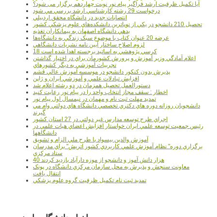
آیا تکمیل ظرفیت ارشد فراگیر پیام نور نوبت چهاردهم برگزار می شود؟
درخواست 29 رشته کارشناسي ارشد بررسي مي شود
انتصابات جديد در دانشگاه محقق اردبيلي
تحصيل 210 دانشجو در يکي از نوپاترين دانشکده‌هاي علوم پزشکي کشور
بدهي دانشگاه اصفهان به پيمانکاران تغذيه
عرضه 20 عنوان کتاب با موضوع سبک زندگي به دانشگاه‌ها
لزوم اصلاح ساختار آيين نامه نشريات دانشگاهي
18 کرسي پژوهشي به اساتيد برجسته اهدا شده است
اعلام آمادگي وزير آموزش و پرورش کشورمان براي در اختيار گذاشتن
تجربيات آموزشي به ديگر کشورهاي
پذيرش بدون کنکور دانشجو در موسسه آموزش عالي قشم
افزايش تبادلات علمي و آموزشي ايران و ژاپن
دستورالعمل تحصیل همزمان در دو رشته اعلام شد
اخطار : سقف مجاز انتخاب واحد را در پیام نور رعایت کنید
تمدید مهلت ثبت نام و مهمان در نیمسال اول پیام نور
دانشجويان روزانه دوره هاي دكتري تخصصي دانشگاه هاي دولتي وام مي
گيرند
اجراي طرح توسعه مدارس غير دولتي در 27 استان کشور
رئيس جمعيت توسعه علمي ايران خواستار افزايش اعضاي هيات علمي در
دانشگاهها
آموزش والدين بيسواد با طرح ملي الزام و تشويق
برگزاري دوره" نظام آموزش علمي كاربردي كشور اتريش" براي مدرسان
ستاد مرکزي
40 هزار دانش آموز و دانشجو از موزه دارآباد بازديد کردند
معاونت سنجش و پذيرش به محل سازمان مرکزي دانشگاه در پونک
انتقال يافت
تمديد ثبت نام تکميل ظرفيت گروه علوم پزشکي