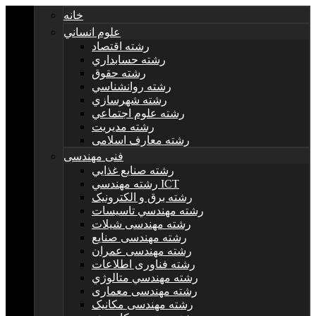
خانه
علوم انساني
رشته اقتصاد
رشته حسابداري
رشته حقوق
رشته روانشناسي
رشته شهرسازي
رشته علوم اجتماعي
رشته مديريت
رشته معارف اسلامی
فنی مهندسی
رشته صنايع غذايي
رشته مهندسي ICT
رشته برق و الکترونيک
رشته مهندسي تاسيسات
رشته مهندسی شیلات
رشته مهندسی صنایع
رشته مهندسی عمران
رشته فناوری اطلاعات
رشته مهندسي متالوژي
رشته مهندسی معماری
رشته مهندسی مکانیک