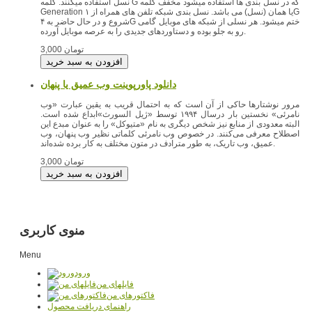
که در نسل بندی ها استفاده میشود مخفف کلمه
نسل استفاده میکنند. کلمه G
Generation یا همان (نسل) می باشد. نسل بندی شبکه تلفن های همراه از ۱G
شروع و در حال حاضر به ۴G ختم میشود. هر نسلی از شبکه های موبایل گامی
رو به جلو بوده و دستاوردهای جدیدی را به عرصه موبایل آورده.
3,000 تومان
دانلود پاورپوینت وب عمیق یا پنهان
مرور نوشتارها حاکی از آن است که به احتمال قریب به یقین عبارت «وب
نامرئی» نخستین بار درسال ۱۹۹۴ توسط «ژیل السورث»ابداع شده است.
البته معدودی از منابع نیز شخص
دیگری به نام «متیوکل» را به عنوان مبدع این
اصطلاح معرفی می‌کنند. در خصوص وب نامرئی کلماتی نظیر وب پنهان،‌ وب
عمیق، وب تاریک، به طور مترادف در متون مختلف به کار برده شده‌اند.
3,000 تومان
منوی کاربری
Menu
ورود
فایلهای من
فاکتورهای من
راهنمای دریافت محصول