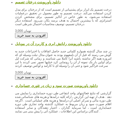
درخت تصمیم یک ابزار برای پشتیبانی از تصمیم است که از درختان برای مدل
کردن استفاده می‌کند. درخت تصمیم به طور معمول در تحقیق درعملیات
استفاده می‌شود، به طور خاص در آنالیز تصمیم، برای مشخص کردن
استراتژی که با بیشترین احتمال به هدف برسد بکار، می‌رود. استفاده دیگر
درختان تصمیم، توصیف محاسبات احتمال شرطی است.
3,000 تومان
دانلود پاورپوینت رایانش ابری و کاربرد آن در موبایل
در چند سال گذشته همواره کلماتی جدید حاصل اتفاقات یا اختراعات جدید به
گوش می رسند که قبل از آن نامفهوم بودند به عنوان مثال تبلت وسیله ای که
امروزه همه اگر نداشته باشند آنرا کاملا می شناسند و زمانی که شرکت اپل
برای اولین بار یک نمونه از آن را رونمایی کرد خیلیها تصور نمی کردند با این
سرعت فراگیر شود و حتی آن را وسیله ای نا کارآمد و لوکس توصیف کردند
3,000 تومان
دانلود پاورپوینت صورت سود و زیان در تئوری حسابداری
گزارشی که نتایج فعالیتهای واحد انتفاعی طی دوره حسابداری را نمایش می
دهد . هدف از تهیه این گزارش ، ارائه کلیه درآمدها و هزینه های شناسائی شده
طی دوره مالی و تمرکز اصلی آن درآمدها و هزینه های عملیاتی است . اگرچه
اقلام صورت سود و زیان مربوط به عملکرد گذشته واحد تجاری طی دوره
حسابداری است ، اما سرمایه گذاران ، اعتبار دهندگان و سایر استفاده
کنندگان براساس این اطلاعات ، عملکرد آتی را پیش بینی می نمایند .