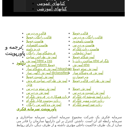
کتابهای عمومی
کتابهای آموزشی
قالب جوملا
قالب وردپرس
قالب رایگان وردپرس
قالب رایگان جوملا
هاست نامحدود
هاست جوملا
هاست وردپرس
هاست اقتصادی
ترجمه و
هاست ربات تلگرام
خرید دامنه
پاورپوينت
ایمیل تبلیغاتی
فروشگاه ساز رایگان
آموزشگاه جوملا
آموزش طراحی سایت
ساخت ربات با php تلگرام
آموزش html و css
دانلود
آموزش php
آموزش rsform جوملا
آموزش سئو جوملا
آموزش فروشگاه ساز hikashop
آموزش فروشگاه ساز
آموزش آگهی ساز djclassified
ویرچومارت
آموزش امنیت جوملا
آموزش طراحی قالب جوملا
آموزش طراحی سایت فروش
فایل
آموزش جوملا
آموزش سئو وردپرس
آموزش امنیت وردپرس
آموزش وردپرس
ربات دکمه شیشه ای تلگرام
ربات همکاری در فروش تلگرام
ربات جذب ممبر تلگرام
ربات پیوست فایل تلگرام
ربات ضد اسپم تلگرام
آموزش ووکامرس رایگان
سرمایه فکری یک شرکت مجموع سرمایه انسانی، سرمایه ساختاری و
سرمایه رابطه ای آن است. داشتن کنترل بر این داراییها سازمان را قادر می
سازد از یک طرف حاکمیت داخلی مؤثری داشته و از طرف دیگر، دارای روابط