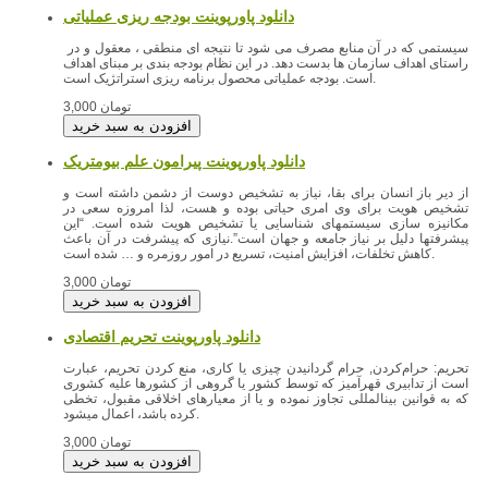
دانلود پاورپوینت بودجه ریزی عملیاتی
سیستمی که در آن منابع مصرف می شود تا نتیجه ای منطقی ، معقول و در
راستای اهداف سازمان ها بدست دهد. در این نظام بودجه بندی بر مبنای اهداف
است. بودجه عملیاتی محصول برنامه ریزی استراتژیک است.
3,000 تومان
دانلود پاورپوینت پیرامون علم بیومتریک
از دیر باز انسان برای بقا، نیاز به تشخیص دوست از دشمن داشته است و
تشخیص هویت برای وی امری حیاتی بوده و هست، لذا امروزه سعی در
مکانیزه سازی سیستمهای شناسایی یا تشخیص هویت شده است. “این
پیشرفتها دلیل بر نیاز جامعه و جهان است”.نیازی که پیشرفت در آن باعث
کاهش تخلفات، افزایش امنیت، تسریع در امور روزمره و … شده است.
3,000 تومان
دانلود پاورپوینت تحریم اقتصادی
تحریم: حرام‌کردن, حرام گردانیدن چیزی‌ یا کاری، منع کردن تحریم­، عبارت
است از تدابیری قهرآمیز که توسط کشور یا گروهی از کشورها علیه کشوری
که به قوانین بین­المللی تجاوز نموده و یا از معیارهای اخلاقی مقبول­، تخطی
کرده باشد­، اعمال می­شود.
3,000 تومان