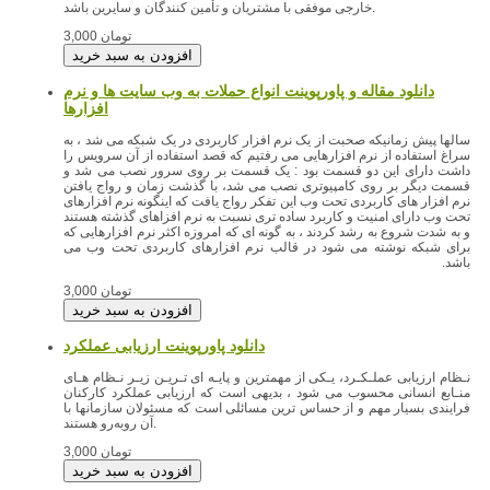
خارجی موفقی با مشتریان و تأمین کنندگان و سایرین باشد.
3,000 تومان
دانلود مقاله و پاورپوینت انواع حملات به وب سایت ها و نرم
افزارها
سالها پیش زمانیکه صحبت از یک نرم افزار کاربردی در یک شبکه می شد ، به
سراغ استفاده از نرم افزارهایی می رفتیم که قصد استفاده از آن سرویس را
داشت دارای این دو قسمت بود : یک قسمت بر روی سرور نصب می شد و
قسمت دیگر بر روی کامپیوتری نصب می شد، با گذشت زمان و رواج یافتن
نرم افزار های کاربردی تحت وب این تفکر رواج یافت که اینگونه نرم افزارهای
تحت وب دارای امنیت و کاربرد ساده تری نسبت به نرم افزاهای گذشته هستند
و به شدت شروع به رشد کردند ، به گونه ای که امروزه اکثر نرم افزارهایی که
برای شبکه نوشته می شود در قالب نرم افزارهای کاربردی تحت وب می
باشد.
3,000 تومان
دانلود پاورپوینت ارزیابی عملکرد
نـظام ارزیابی عملـکـرد، یـکی از مهمترین و پایـه ای تـریـن زیـر نـظام هـای
منـابع انسانی محسوب می شود ، بدیهی است که ارزیابی عملکرد کارکنان
فرایندی بسیار مهم و از حساس
ترین مسائلی است که مسئولان سازمانها با
آن روبه‌رو هستند.
3,000 تومان