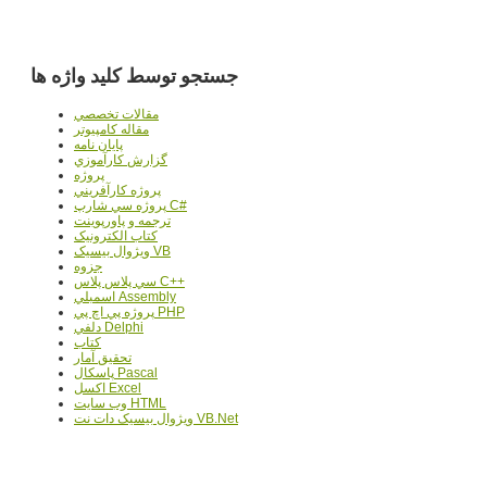
جستجو توسط کلید واژه ها
مقالات تخصصي
مقاله کامپیوتر
پایان نامه
گزارش کارآموزي
پروژه
پروژه کارآفريني
پروژه سي شارپ C#
ترجمه و پاورپوينت
کتاب الکترونيک
ويژوال بيسيک VB
جزوه
سي پلاس پلاس C++
اسمبلي Assembly
پروژه پي اچ پي PHP
دلفي Delphi
کتاب
تحقيق آمار
پاسکال Pascal
اکسل Excel
وب سايت HTML
ويژوال بيسيک دات نت VB.Net