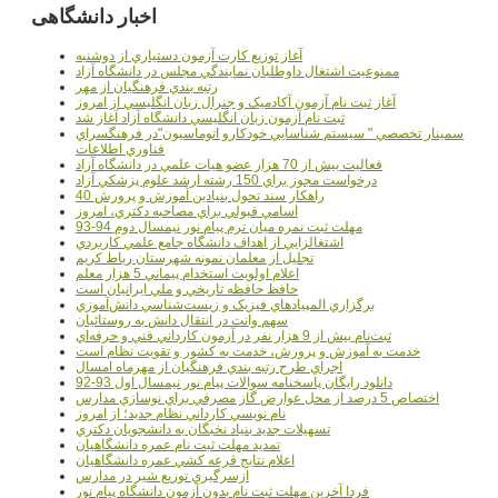
اخبار دانشگاهی
آغاز توزيع کارت آزمون دستياري از دوشنبه
ممنوعيت اشتغال داوطلبان نمايندگي مجلس در دانشگاه آزاد
رتبه بندي فرهنگيان از مهر
آغاز ثبت نام آزمون آکادميک و جنرال زبان انگليسي از امروز
ثبت نام آزمون زبان انگليسي دانشگاه آزاد آغاز شد
سمينار تخصصي " سيستم شناسايي خودکارو اتوماسيون"در فرهنگسراي
فناوري اطلاعات
فعاليت بيش از 70 هزار عضو هيات علمي در دانشگاه آزاد
درخواست مجوز براي 150 رشته ارشد علوم پزشکي آزاد
40 راهکار سند تحول بنيادين آموزش و پرورش
اسامي قبولي براي مصاحبه دکتري، امروز
مهلت ثبت نمره میان ترم پیام نور نیمسال دوم 94-93
اشتغالزايي از اهداف دانشگاه جامع علمي کاربردي
تجليل از معلمان نمونه شهرستان رباط کريم
اعلام اولويت استخدام پيماني 5 هزار معلم
حافظ حافظه تاريخي و ملي ايرانيان است
برگزاري المپيادهاي فيزيک و زيست‌شناسي دانش‌آموزي
سهم وانت در انتقال دانش به روستائيان
ثبت‌نام بيش از 9 هزار نفر در آزمون کارداني فني و حرفه‌اي
خدمت به آموزش و پرورش، خدمت به کشور و تقويت نظام است
اجراي طرح رتبه بندي فرهنگيان از مهرماه امسال
دانلود رایگان پاسخنامه سوالات پیام نور نیمسال اول 93-92
اختصاص 5 درصد از محل عوارض گاز مصرفي براي نوسازي مدارس
نام نويسي کارداني نظام جديد؛ از امروز
تسهيلات جديد بنياد نخبگان به دانشجويان دکتري
تمديد مهلت ثبت نام عمره دانشگاهيان
اعلام نتايج قرعه کشي عمره دانشگاهيان
ازسرگيري توزيع شير در مدارس
فردا آخرین مهلت ثبت نام بدون آزمون دانشگاه پیام نور