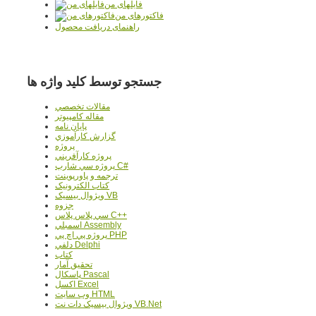
فایلهای من
فاکتورهای من
راهنمای دریافت محصول
جستجو توسط کلید واژه ها
مقالات تخصصي
مقاله کامپیوتر
پایان نامه
گزارش کارآموزي
پروژه
پروژه کارآفريني
پروژه سي شارپ C#
ترجمه و پاورپوينت
کتاب الکترونيک
ويژوال بيسيک VB
جزوه
سي پلاس پلاس C++
اسمبلي Assembly
پروژه پي اچ پي PHP
دلفي Delphi
کتاب
تحقيق آمار
پاسکال Pascal
اکسل Excel
وب سايت HTML
ويژوال بيسيک دات نت VB.Net