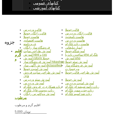
کتابهای عمومی
کتابهای آموزشی
قالب جوملا
قالب وردپرس
قالب رایگان وردپرس
قالب رایگان جوملا
هاست نامحدود
هاست جوملا
هاست وردپرس
هاست اقتصادی
جزوه
هاست ربات تلگرام
خرید دامنه
ایمیل تبلیغاتی
فروشگاه ساز رایگان
اقلیم
آموزشگاه جوملا
آموزش طراحی سایت
گرم
ساخت ربات با php تلگرام
آموزش html و css
آموزش php
آموزش rsform جوملا
و
آموزش سئو جوملا
آموزش فروشگاه ساز hikashop
آموزش فروشگاه ساز
آموزش آگهی ساز djclassified
ویرچومارت
آموزش امنیت جوملا
آموزش طراحی قالب جوملا
آموزش طراحی سایت فروش
فایل
آموزش جوملا
آموزش سئو وردپرس
آموزش امنیت وردپرس
آموزش وردپرس
ربات دکمه شیشه ای تلگرام
ربات همکاری در فروش تلگرام
ربات جذب ممبر تلگرام
ربات پیوست فایل تلگرام
ربات ضد اسپم تلگرام
آموزش ووکامرس رایگان
مرطوب
اقلیم گرم و مرطوب
5,000 تومان