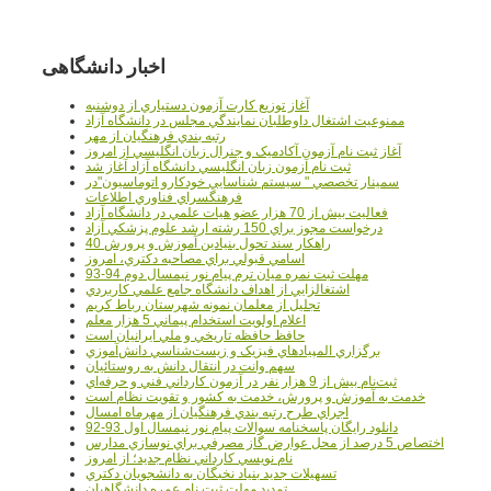
اخبار دانشگاهی
آغاز توزيع کارت آزمون دستياري از دوشنبه
ممنوعيت اشتغال داوطلبان نمايندگي مجلس در دانشگاه آزاد
رتبه بندي فرهنگيان از مهر
آغاز ثبت نام آزمون آکادميک و جنرال زبان انگليسي از امروز
ثبت نام آزمون زبان انگليسي دانشگاه آزاد آغاز شد
سمينار تخصصي " سيستم شناسايي خودکارو اتوماسيون"در
فرهنگسراي فناوري اطلاعات
فعاليت بيش از 70 هزار عضو هيات علمي در دانشگاه آزاد
درخواست مجوز براي 150 رشته ارشد علوم پزشکي آزاد
40 راهکار سند تحول بنيادين آموزش و پرورش
اسامي قبولي براي مصاحبه دکتري، امروز
مهلت ثبت نمره میان ترم پیام نور نیمسال دوم 94-93
اشتغالزايي از اهداف دانشگاه جامع علمي کاربردي
تجليل از معلمان نمونه شهرستان رباط کريم
اعلام اولويت استخدام پيماني 5 هزار معلم
حافظ حافظه تاريخي و ملي ايرانيان است
برگزاري المپيادهاي فيزيک و زيست‌شناسي دانش‌آموزي
سهم وانت در انتقال دانش به روستائيان
ثبت‌نام بيش از 9 هزار نفر در آزمون کارداني فني و حرفه‌اي
خدمت به آموزش و پرورش، خدمت به کشور و تقويت نظام است
اجراي طرح رتبه بندي فرهنگيان از مهرماه امسال
دانلود رایگان پاسخنامه سوالات پیام نور نیمسال اول 93-92
اختصاص 5 درصد از محل عوارض گاز مصرفي براي نوسازي مدارس
نام نويسي کارداني نظام جديد؛ از امروز
تسهيلات جديد بنياد نخبگان به دانشجويان دکتري
تمديد مهلت ثبت نام عمره دانشگاهيان