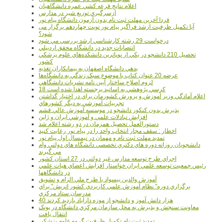
اعلام نتايج قرعه کشي عمره دانشگاهيان
ازسرگيري توزيع شير در مدارس
فردا آخرین مهلت ثبت نام بدون آزمون دانشگاه پیام نور
آیا تکمیل ظرفیت ارشد فراگیر پیام نور نوبت چهاردهم برگزار می
شود؟
درخواست 29 رشته کارشناسي ارشد بررسي مي شود
انتصابات جديد در دانشگاه محقق اردبيلي
تحصيل 210 دانشجو در يکي از نوپاترين دانشکده‌هاي علوم پزشکي
کشور
بدهي دانشگاه اصفهان به پيمانکاران تغذيه
عرضه 20 عنوان کتاب با موضوع سبک زندگي به دانشگاه‌ها
لزوم اصلاح ساختار آيين نامه نشريات دانشگاهي
18 کرسي پژوهشي به اساتيد برجسته اهدا شده است
اعلام آمادگي وزير آموزش و پرورش کشورمان براي در اختيار گذاشتن
تجربيات آموزشي به ديگر کشورهاي
پذيرش بدون کنکور دانشجو در موسسه آموزش عالي قشم
افزايش تبادلات علمي و آموزشي ايران و ژاپن
دستورالعمل تحصیل همزمان در دو رشته اعلام شد
اخطار : سقف مجاز انتخاب واحد را در پیام نور رعایت کنید
تمدید مهلت ثبت نام و مهمان در نیمسال اول پیام نور
دانشجويان روزانه دوره هاي دكتري تخصصي دانشگاه هاي دولتي وام
مي گيرند
اجراي طرح توسعه مدارس غير دولتي در 27 استان کشور
رئيس جمعيت توسعه علمي ايران خواستار افزايش اعضاي هيات علمي
در دانشگاهها
آموزش والدين بيسواد با طرح ملي الزام و تشويق
برگزاري دوره" نظام آموزش علمي كاربردي كشور اتريش" براي
مدرسان ستاد مرکزي
40 هزار دانش آموز و دانشجو از موزه دارآباد بازديد کردند
معاونت سنجش و پذيرش به محل سازمان مرکزي دانشگاه در پونک
انتقال يافت
تمديد ثبت نام تکميل ظرفيت گروه علوم پزشکي