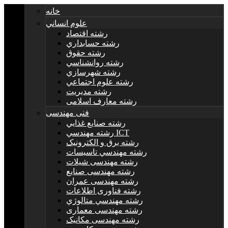
خانه
علوم انساني
رشته اقتصاد
رشته حسابداري
رشته حقوق
رشته روانشناسي
رشته شهرسازي
رشته علوم اجتماعي
رشته مديريت
رشته معارف اسلامی
فنی مهندسی
رشته صنايع غذايي
رشته مهندسي ICT
رشته برق و الکترونيک
رشته مهندسي تاسيسات
رشته مهندسی شیلات
رشته مهندسی صنایع
رشته مهندسی عمران
رشته فناوری اطلاعات
رشته مهندسي متالوژي
رشته مهندسی معماری
رشته مهندسی مکانیک