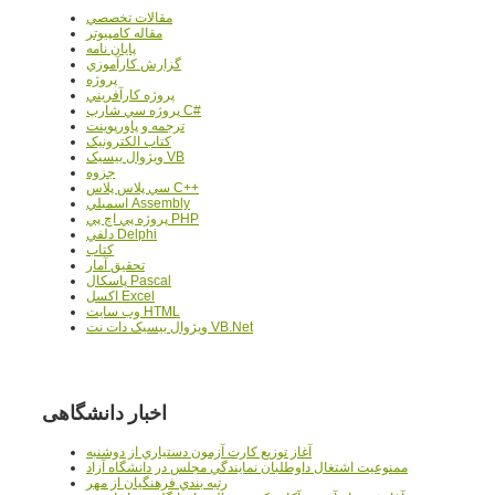
مقالات تخصصي
مقاله کامپیوتر
پایان نامه
گزارش کارآموزي
پروژه
پروژه کارآفريني
پروژه سي شارپ C#
ترجمه و پاورپوينت
کتاب الکترونيک
ويژوال بيسيک VB
جزوه
سي پلاس پلاس C++
اسمبلي Assembly
پروژه پي اچ پي PHP
دلفي Delphi
کتاب
تحقيق آمار
پاسکال Pascal
اکسل Excel
وب سايت HTML
ويژوال بيسيک دات نت VB.Net
اخبار دانشگاهی
آغاز توزيع کارت آزمون دستياري از دوشنبه
ممنوعيت اشتغال داوطلبان نمايندگي مجلس در دانشگاه آزاد
رتبه بندي فرهنگيان از مهر