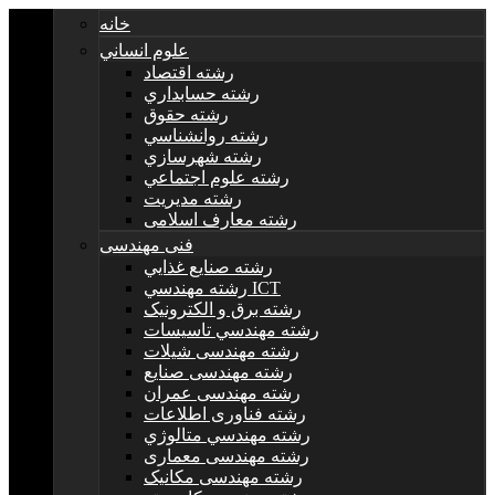
خانه
علوم انساني
رشته اقتصاد
رشته حسابداري
رشته حقوق
رشته روانشناسي
رشته شهرسازي
رشته علوم اجتماعي
رشته مديريت
رشته معارف اسلامی
فنی مهندسی
رشته صنايع غذايي
رشته مهندسي ICT
رشته برق و الکترونيک
رشته مهندسي تاسيسات
رشته مهندسی شیلات
رشته مهندسی صنایع
رشته مهندسی عمران
رشته فناوری اطلاعات
رشته مهندسي متالوژي
رشته مهندسی معماری
رشته مهندسی مکانیک