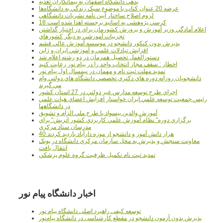
بدهي دانشگاه اصفهان به پيمانکاران تغذيه
عرضه 20 عنوان کتاب با موضوع سبک زندگي به دانشگاه‌ها
لزوم اصلاح ساختار آيين نامه نشريات دانشگاهي
18 کرسي پژوهشي به اساتيد برجسته اهدا شده است
اعلام آمادگي وزير آموزش و پرورش کشورمان براي در اختيار گذاشتن
تجربيات آموزشي به ديگر کشورهاي
پذيرش بدون کنکور دانشجو در موسسه آموزش عالي قشم
افزايش تبادلات علمي و آموزشي ايران و ژاپن
دستورالعمل تحصیل همزمان در دو رشته اعلام شد
اخطار : سقف مجاز انتخاب واحد را در پیام نور رعایت کنید
تمدید مهلت ثبت نام و مهمان در نیمسال اول پیام نور
دانشجويان روزانه دوره هاي دكتري تخصصي دانشگاه هاي دولتي وام
مي گيرند
اجراي طرح توسعه مدارس غير دولتي در 27 استان کشور
رئيس جمعيت توسعه علمي ايران خواستار افزايش اعضاي هيات علمي
در دانشگاهها
آموزش والدين بيسواد با طرح ملي الزام و تشويق
برگزاري دوره" نظام آموزش علمي كاربردي كشور اتريش" براي
مدرسان ستاد مرکزي
40 هزار دانش آموز و دانشجو از موزه دارآباد بازديد کردند
معاونت سنجش و پذيرش به محل سازمان مرکزي دانشگاه در پونک
انتقال يافت
تمديد ثبت نام تکميل ظرفيت گروه علوم پزشکي
اخبار دانشگاه پیام نور
توسعه کیفی راهبرد اصلی دانشگاه پیام نور
پذیرش بدون آزمون دانشجو در مقطع کارشناسی در دانشگاه پیام‌نور