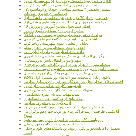
آغاز ثبت نام آزمون آکادميک و جنرال زبان انگليسي از امروز
ثبت نام آزمون زبان انگليسي دانشگاه آزاد آغاز شد
سمينار تخصصي " سيستم شناسايي خودکارو اتوماسيون"در
فرهنگسراي فناوري اطلاعات
فعاليت بيش از 70 هزار عضو هيات علمي در دانشگاه آزاد
درخواست مجوز براي 150 رشته ارشد علوم پزشکي آزاد
40 راهکار سند تحول بنيادين آموزش و پرورش
اسامي قبولي براي مصاحبه دکتري، امروز
مهلت ثبت نمره میان ترم پیام نور نیمسال دوم 94-93
اشتغالزايي از اهداف دانشگاه جامع علمي کاربردي
تجليل از معلمان نمونه شهرستان رباط کريم
اعلام اولويت استخدام پيماني 5 هزار معلم
حافظ حافظه تاريخي و ملي ايرانيان است
برگزاري المپيادهاي فيزيک و زيست‌شناسي دانش‌آموزي
سهم وانت در انتقال دانش به روستائيان
ثبت‌نام بيش از 9 هزار نفر در آزمون کارداني فني و حرفه‌اي
خدمت به آموزش و پرورش، خدمت به کشور و تقويت نظام است
اجراي طرح رتبه بندي فرهنگيان از مهرماه امسال
دانلود رایگان پاسخنامه سوالات پیام نور نیمسال اول 93-92
اختصاص 5 درصد از محل عوارض گاز مصرفي براي نوسازي مدارس
نام نويسي کارداني نظام جديد؛ از امروز
تسهيلات جديد بنياد نخبگان به دانشجويان دکتري
تمديد مهلت ثبت نام عمره دانشگاهيان
اعلام نتايج قرعه کشي عمره دانشگاهيان
ازسرگيري توزيع شير در مدارس
فردا آخرین مهلت ثبت نام بدون آزمون دانشگاه پیام نور
آیا تکمیل ظرفیت ارشد فراگیر پیام نور نوبت چهاردهم برگزار می
شود؟
درخواست 29 رشته کارشناسي ارشد بررسي مي شود
انتصابات جديد در دانشگاه محقق اردبيلي
تحصيل 210 دانشجو در يکي از نوپاترين دانشکده‌هاي علوم پزشکي
کشور