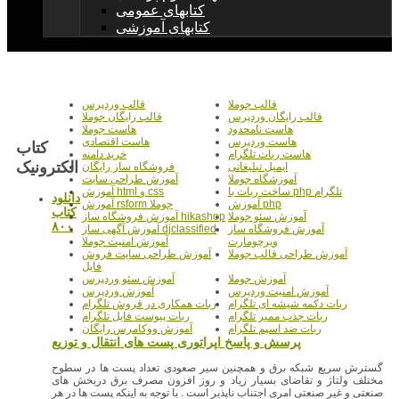
کتابهای عمومی
کتابهای آموزشی
قالب جوملا
قالب وردپرس
قالب رایگان وردپرس
قالب رایگان جوملا
هاست نامحدود
هاست جوملا
هاست وردپرس
هاست اقتصادی
کتاب
هاست ربات تلگرام
خرید دامنه
الکترونيک
ایمیل تبلیغاتی
فروشگاه ساز رایگان
آموزشگاه جوملا
آموزش طراحی سایت
ساخت ربات با php تلگرام
آموزش html و css
دانلود
آموزش php
آموزش rsform جوملا
کتاب
آموزش سئو جوملا
آموزش فروشگاه ساز hikashop
۸۰۰
آموزش فروشگاه ساز
آموزش آگهی ساز djclassified
ویرچومارت
آموزش امنیت جوملا
آموزش طراحی قالب جوملا
آموزش طراحی سایت فروش
فایل
آموزش جوملا
آموزش سئو وردپرس
آموزش امنیت وردپرس
آموزش وردپرس
ربات دکمه شیشه ای تلگرام
ربات همکاری در فروش تلگرام
ربات جذب ممبر تلگرام
ربات پیوست فایل تلگرام
ربات ضد اسپم تلگرام
آموزش ووکامرس رایگان
گسترش سریع شبکه برق و همچنین سیر صعودی تعداد پست ها در سطوح
مختلف ولتاژ و تقاضای بسیار زیاد و روز افزون مصرف برق دربخش های
صنعتی و غیر صنعتی امری اجتناب ناپذیر است . با توجه به اینکه پست ها در هر