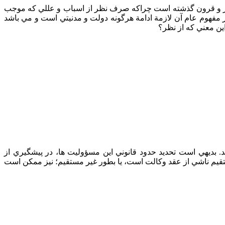
صار و قرون گذشته است چراكه صرف نظر از اسباب و عللي كه موجب
هوم عام آن لازمة‌ ادامة‌ هرگونه دولت و مدنيتي است و مي باشد
ن معني كه از نظر؟
. بديهي است تحديد حدود قانوني اين مسؤوليت ها، در پيشگيري از
قيم ناشي از عقد وكالت است، يا بطور غير مستقيم؛ نيز ممكن است