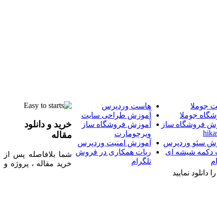
 جوملا
هاست وردپرس
شگاه جوملا
آموزش طراحی سایت
خرید و دانلود
ش فروشگاه ساز
آموزش فروشگاه ساز
hika
ویرچومارت
مقاله
ش سئو وردپرس
آموزش امنیت وردپرس
 دکمه شیشه ای
ربات همکاری در فروش
شما بلافاصله پس از
م
تلگرام
خرید مقاله ، پروژه و
 دانلود نمایید