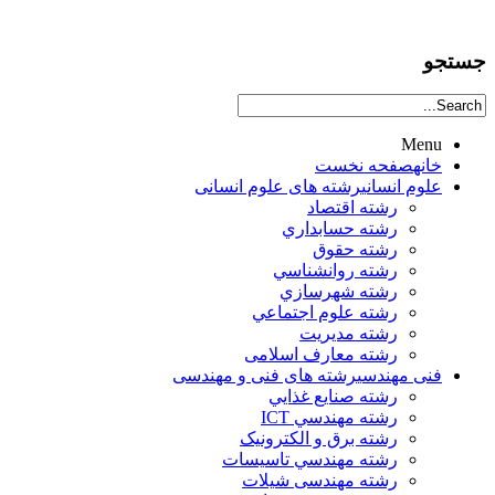
جستجو
Menu
خانه
صفحه نخست
علوم انساني
رشته های علوم انسانی
رشته اقتصاد
رشته حسابداري
رشته حقوق
رشته روانشناسي
رشته شهرسازي
رشته علوم اجتماعي
رشته مديريت
رشته معارف اسلامی
فنی مهندسی
رشته های فنی و مهندسی
رشته صنايع غذايي
رشته مهندسي ICT
رشته برق و الکترونيک
رشته مهندسي تاسيسات
رشته مهندسی شیلات