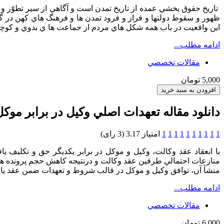
تاريخ حقوق بخشي عمده از تاريخ تمدن است و آگاهي از سير تطوّ
ظهور و سقوط دولتها و فراز و فرود تمدن ها و فرهنگ هاي كهن در 
اين واقعيت در باب همه شكل هاي مردم از جماعت ها ي بدوي و كوچك
ادامه مطلب...
مقالات تخصصي
5,000 تومان
دانلود مقاله تعهدات اصلي وكيل در برابر موكل
1
1
1
1
1
1
1
1
1
1
امتیاز 3.17 (3 رای)
با انعقاد عقد وكالت، وكيل و موكل در برابر يكديگر حق و تكليف 
منازعات احتمالي طرفين عقد وكالت و درنتيجه كاهش حجم پرونده ها
منشأ آن، توافق وكيل و موكل در قالب شروط و تعهدات ضمن عقد يا م
ادامه مطلب...
مقالات تخصصي
6,000 تومان