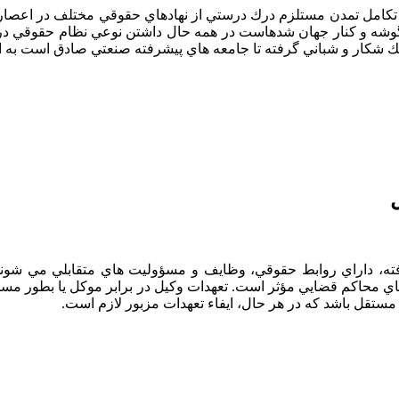
ر و تكامل تمدن مستلزم درك درستي از نهادهاي حقوقي مختلف در اع
گوشه و كنار جهان شدهاست در همه حال داشتن نوعي نظام حقوقي در مف
 شكار و شباني گرفته تا جامعه هاي پيشرفته صنعتي صادق است به اي
يافته، داراي روابط حقوقي، وظايف و مسؤوليت هاي متقابلي مي شوند
ي محاكم قضايي مؤثر است. تعهدات وكيل در برابر موكل يا بطور مست
ستقل باشد كه در هر حال، ايفاء تعهدات مزبور لازم است.