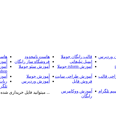
ن وردپرس
قالب رایگان جوملا
هاست نامحدود
هاست
ایمیل تبلیغاتی
فروشگاه ساز رایگان
آموز
آموزش rsform جوملا
آموزش سئو جوملا
آموز
shop
حی قالب
آموزش طراحی سایت
آموزش جوملا
آموز
فروش فایل
آموزش وردپرس
ربات
تلگرا
پم تلگرام
آموزش ووکامرس
... میتوانید فایل خریداری شده را
رایگان