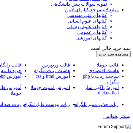
نمونه سوالات پیش دانشگاهی
منابع لاتین
مرجع کتابهای لاتین
کتابهای فنی مهندسی
کتابهای علوم انسانی
کتابهای علوم پزشکی
کتابهای عمومی
کتابهای آموزشی
سبد خرید خالی است
قالب جوملا
قالب وردپرس
قالب رایگا
هاست اقتصادی
هاست ربات تلگرام
خرید دامنه
ساخت ربات با php
آموزش html و css
آموزش php
تلگرام
آموزش آگهی ساز
آموزش امنیت جوملا
آموزش طرا
djclassified
جوملا
ربات جذب ممبر تلگرام
ربات پیوست فایل تلگرام
ربات ضد اس
بیشتر بخوانید..