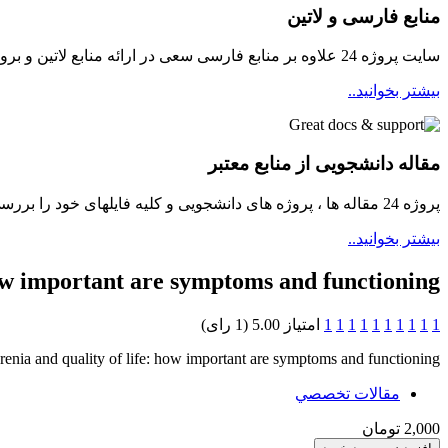
منابع فارسی و لاتین
سایت پروژه 24 علاوه بر منابع فارسی سعی در ارائه منابع لاتین و بروز برای دانشجویان مینماید
بیشتر بخوانید..
مقاله دانشجویی از منابع معتبر
پروژه 24 مقاله ها ، پروژه های دانشجویی و کلیه فایلهای خود را بررسی و سپس در دسترسی دانشجویان قرار میدهد ...
بیشتر بخوانید..
how important are symptoms and functioning?
1
1
1
1
1
1
1
1
1
1
امتیاز 5.00 (1 رای)
enia and quality of life: how important are symptoms and functioning?
مقالات تخصصي
2,000 تومان