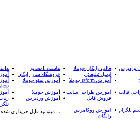
ن وردپرس
قالب رایگان جوملا
هاست نامحدود
هاست
ایمیل تبلیغاتی
فروشگاه ساز رایگان
آموز
آموزش rsform جوملا
آموزش سئو جوملا
آموز
shop
حی قالب
آموزش طراحی سایت
آموزش جوملا
آموز
فروش فایل
آموزش وردپرس
ربات
تلگرا
پم تلگرام
آموزش ووکامرس
... میتوانید فایل خریداری شده را
رایگان