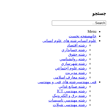
جستجو
Menu
خانه
صفحه نخست
علوم انساني
رشته های علوم انسانی
رشته اقتصاد
رشته حسابداري
رشته حقوق
رشته روانشناسي
رشته شهرسازي
رشته علوم اجتماعي
رشته مديريت
رشته معارف اسلامی
فنی مهندسی
رشته های فنی و مهندسی
رشته صنايع غذايي
رشته مهندسي ICT
رشته برق و الکترونيک
رشته مهندسي تاسيسات
رشته مهندسی شیلات