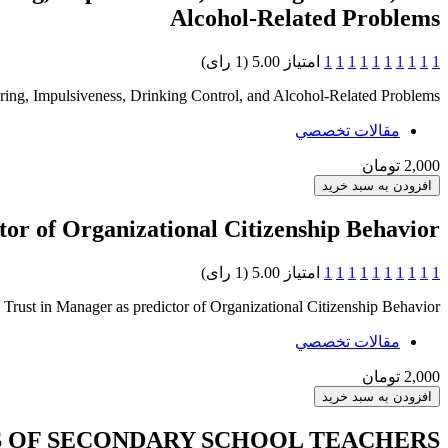
Alcohol-Related Problems
1
1
1
1
1
1
1
1
1
1
امتیاز 5.00 (1 رای)
ring, Impulsiveness, Drinking Control, and Alcohol-Related Problems
مقالات تخصصي
2,000 تومان
or of Organizational Citizenship Behavior
1
1
1
1
1
1
1
1
1
1
امتیاز 5.00 (1 رای)
Trust in Manager as predictor of Organizational Citizenship Behavior
مقالات تخصصي
2,000 تومان
S OF SECONDARY SCHOOL TEACHERS