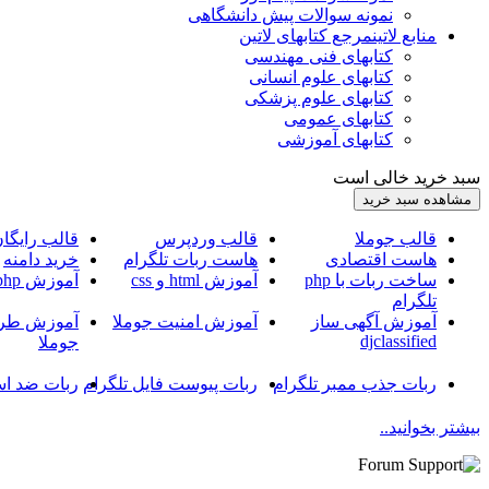
نمونه سوالات پیش دانشگاهی
منابع لاتین
مرجع کتابهای لاتین
کتابهای فنی مهندسی
کتابهای علوم انسانی
کتابهای علوم پزشکی
کتابهای عمومی
کتابهای آموزشی
سبد خرید خالی است
قالب جوملا
قالب وردپرس
قالب رایگا
هاست اقتصادی
هاست ربات تلگرام
خرید دامنه
ساخت ربات با php
آموزش html و css
آموزش php
تلگرام
آموزش آگهی ساز
آموزش امنیت جوملا
آموزش طرا
djclassified
جوملا
ربات جذب ممبر تلگرام
ربات پیوست فایل تلگرام
ربات ضد اس
بیشتر بخوانید..