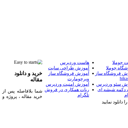
 جوملا
هاست وردپرس
شگاه جوملا
آموزش طراحی سایت
خرید و دانلود
ش فروشگاه ساز
آموزش فروشگاه ساز
hika
ویرچومارت
مقاله
ش سئو وردپرس
آموزش امنیت وردپرس
 دکمه شیشه ای
ربات همکاری در فروش
شما بلافاصله پس از
م
تلگرام
خرید مقاله ، پروژه و
 دانلود نمایید