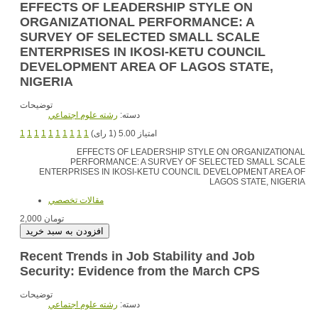
EFFECTS OF LEADERSHIP STYLE ON
ORGANIZATIONAL PERFORMANCE: A
SURVEY OF SELECTED SMALL SCALE
ENTERPRISES IN IKOSI-KETU COUNCIL
DEVELOPMENT AREA OF LAGOS STATE,
NIGERIA
توضیحات
دسته:
رشته علوم اجتماعي
1
1
1
1
1
1
1
1
1
1
امتیاز 5.00 (1 رای)
EFFECTS OF LEADERSHIP STYLE ON ORGANIZATIONAL
PERFORMANCE: A SURVEY OF SELECTED SMALL SCALE
ENTERPRISES IN IKOSI-KETU COUNCIL DEVELOPMENT AREA OF
LAGOS STATE, NIGERIA
مقالات تخصصي
2,000 تومان
Recent Trends in Job Stability and Job
Security: Evidence from the March CPS
توضیحات
دسته:
رشته علوم اجتماعي