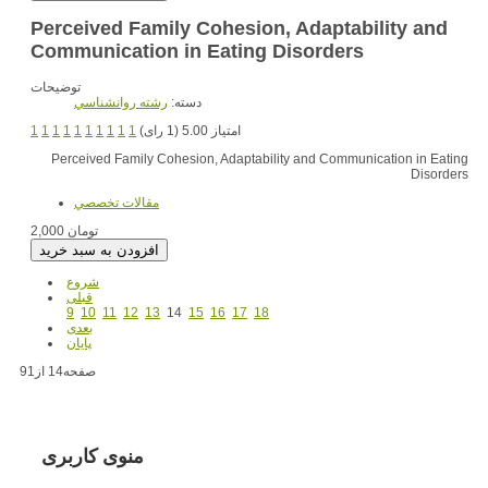
Perceived Family Cohesion, Adaptability and
Communication in Eating Disorders
توضیحات
دسته:
رشته روانشناسي
1
1
1
1
1
1
1
1
1
1
امتیاز 5.00 (1 رای)
Perceived Family Cohesion, Adaptability and Communication in Eating
Disorders
مقالات تخصصي
2,000 تومان
شروع
قبلی
9
10
11
12
13
14
15
16
17
18
بعدی
پایان
صفحه14 از91
منوی کاربری