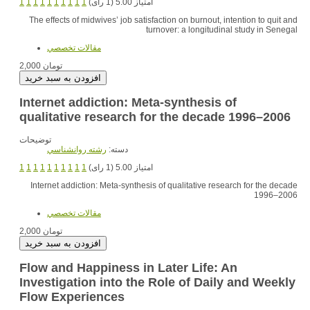
1
1
1
1
1
1
1
1
1
1
امتیاز 5.00 (1 رای)
The effects of midwives’ job satisfaction on burnout, intention to quit and
turnover: a longitudinal study in Senegal
مقالات تخصصي
2,000 تومان
Internet addiction: Meta-synthesis of
qualitative research for the decade 1996–2006
توضیحات
دسته:
رشته روانشناسي
1
1
1
1
1
1
1
1
1
1
امتیاز 5.00 (1 رای)
Internet addiction: Meta-synthesis of qualitative research for the decade
1996–2006
مقالات تخصصي
2,000 تومان
Flow and Happiness in Later Life: An
Investigation into the Role of Daily and Weekly
Flow Experiences