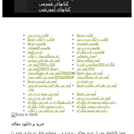
کتابهای عمومی
کتابهای آموزشی
قالب جوملا
قالب وردپرس
قالب رایگان وردپرس
قالب رایگان جوملا
هاست نامحدود
هاست جوملا
هاست وردپرس
هاست اقتصادی
هاست ربات تلگرام
خرید دامنه
ایمیل تبلیغاتی
فروشگاه ساز رایگان
آموزشگاه جوملا
آموزش طراحی سایت
ساخت ربات با php تلگرام
آموزش html و css
آموزش php
آموزش rsform جوملا
آموزش سئو جوملا
آموزش فروشگاه ساز hikashop
آموزش فروشگاه ساز
آموزش آگهی ساز djclassified
ویرچومارت
آموزش امنیت جوملا
آموزش طراحی قالب جوملا
آموزش طراحی سایت فروش
فایل
آموزش جوملا
آموزش سئو وردپرس
آموزش امنیت وردپرس
آموزش وردپرس
ربات دکمه شیشه ای تلگرام
ربات همکاری در فروش تلگرام
ربات جذب ممبر تلگرام
ربات پیوست فایل تلگرام
ربات ضد اسپم تلگرام
آموزش ووکامرس رایگان
خرید و دانلود مقاله
شما بلافاصله پس از خرید مقاله ، پروژه و ... میتوانید فایل خریداری شده را