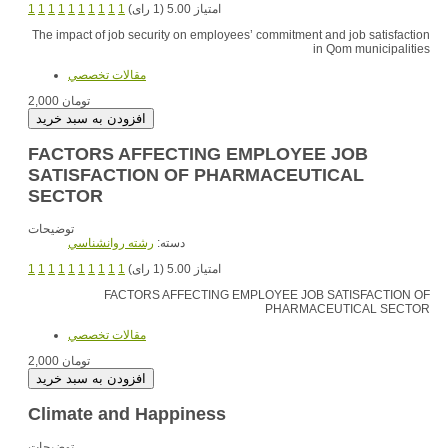
1
1
1
1
1
1
1
1
1
1
امتیاز 5.00 (1 رای)
The impact of job security on employees’ commitment and job satisfaction
in Qom municipalities
مقالات تخصصي
2,000 تومان
FACTORS AFFECTING EMPLOYEE JOB
SATISFACTION OF PHARMACEUTICAL
SECTOR
توضیحات
دسته:
رشته روانشناسي
1
1
1
1
1
1
1
1
1
1
امتیاز 5.00 (1 رای)
FACTORS AFFECTING EMPLOYEE JOB SATISFACTION OF
PHARMACEUTICAL SECTOR
مقالات تخصصي
2,000 تومان
Climate and Happiness
توضیحات