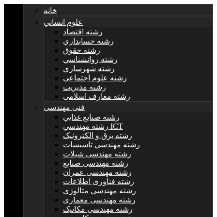
خانه
علوم انساني
رشته اقتصاد
رشته حسابداري
رشته حقوق
رشته روانشناسي
رشته شهرسازي
رشته علوم اجتماعي
رشته مديريت
رشته معارف اسلامی
فنی مهندسی
رشته صنايع غذايي
رشته مهندسي ICT
رشته برق و الکترونيک
رشته مهندسي تاسيسات
رشته مهندسی شیلات
رشته مهندسی صنایع
رشته مهندسی عمران
رشته فناوری اطلاعات
رشته مهندسي متالوژي
رشته مهندسی معماری
رشته مهندسی مکانیک