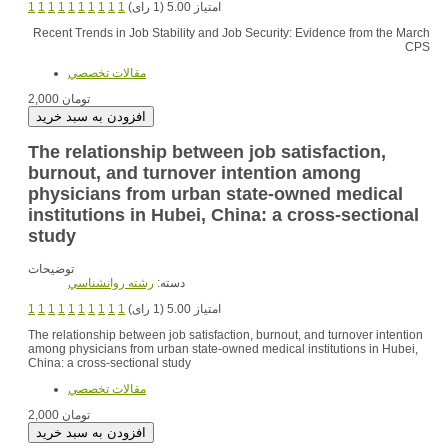
1
1
1
1
1
1
1
1
1
1
امتیاز 5.00 (1 رای)
Recent Trends in Job Stability and Job Security: Evidence from the March
CPS
مقالات تخصصي
2,000 تومان
The relationship between job satisfaction,
burnout, and turnover intention among
physicians from urban state-owned medical
institutions in Hubei, China: a cross-sectional
study
توضیحات
دسته:
رشته روانشناسي
1
1
1
1
1
1
1
1
1
1
امتیاز 5.00 (1 رای)
The relationship between job satisfaction, burnout, and turnover intention
among physicians from urban state-owned medical institutions in Hubei,
China: a cross-sectional study
مقالات تخصصي
2,000 تومان