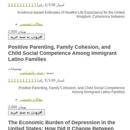
1
1
1
1
1
1
1
1
1
1
امتیاز 5.00 (1 رای)
Incidence-based Estimates of Healthy Life Expectancy for the United
Kingdom: Coherence between
مقالات تخصصي
2,000 تومان
Positive Parenting, Family Cohesion, and
Child Social Competence Among Immigrant
Latino Families
توضیحات
دسته:
رشته روانشناسي
1
1
1
1
1
1
1
1
1
1
امتیاز 5.00 (1 رای)
Positive Parenting, Family Cohesion, and Child Social Competence
Among Immigrant Latino Families
مقالات تخصصي
2,000 تومان
The Economic Burden of Depression in the
United States: How Did It Change Between