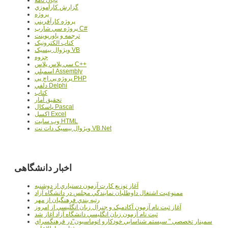
پایان نامه
گزارش کارآموزي
پروژه
پروژه کارآفريني
پروژه سي شارپ C#
ترجمه و پاورپوينت
کتاب الکترونيک
ويژوال بيسيک VB
جزوه
سي پلاس پلاس C++
اسمبلي Assembly
پروژه پي اچ پي PHP
دلفي Delphi
کتاب
تحقيق آمار
پاسکال Pascal
اکسل Excel
وب سايت HTML
ويژوال بيسيک دات نت VB.Net
اخبار دانشگاهی
آغاز توزيع کارت آزمون دستياري از دوشنبه
ممنوعيت اشتغال داوطلبان نمايندگي مجلس در دانشگاه آزاد
رتبه بندي فرهنگيان از مهر
آغاز ثبت نام آزمون آکادميک و جنرال زبان انگليسي از امروز
ثبت نام آزمون زبان انگليسي دانشگاه آزاد آغاز شد
سمينار تخصصي " سيستم شناسايي خودکارو اتوماسيون"در فرهنگسراي