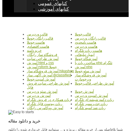
کتابهای عمومی
کتابهای آموزشی
قالب جوملا
قالب وردپرس
قالب رایگان وردپرس
قالب رایگان جوملا
هاست نامحدود
هاست جوملا
هاست وردپرس
هاست اقتصادی
هاست ربات تلگرام
خرید دامنه
ایمیل تبلیغاتی
فروشگاه ساز رایگان
آموزشگاه جوملا
آموزش طراحی سایت
ساخت ربات با php تلگرام
آموزش html و css
آموزش php
آموزش rsform جوملا
آموزش سئو جوملا
آموزش فروشگاه ساز hikashop
آموزش فروشگاه ساز
آموزش آگهی ساز djclassified
ویرچومارت
آموزش امنیت جوملا
آموزش طراحی قالب جوملا
آموزش طراحی سایت فروش
فایل
آموزش جوملا
آموزش سئو وردپرس
آموزش امنیت وردپرس
آموزش وردپرس
ربات دکمه شیشه ای تلگرام
ربات همکاری در فروش تلگرام
ربات جذب ممبر تلگرام
ربات پیوست فایل تلگرام
ربات ضد اسپم تلگرام
آموزش ووکامرس رایگان
خرید و دانلود مقاله
شما بلافاصله پس از خرید مقاله ، پروژه و ... میتوانید فایل خریداری شده را دانلود