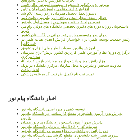
تجربيات آموزشي به ديگر کشورهاي
پذيرش بدون کنکور دانشجو در موسسه آموزش عالي قشم
افزايش تبادلات علمي و آموزشي ايران و ژاپن
دستورالعمل تحصیل همزمان در دو رشته اعلام شد
اخطار : سقف مجاز انتخاب واحد را در پیام نور رعایت کنید
تمدید مهلت ثبت نام و مهمان در نیمسال اول پیام نور
دانشجويان روزانه دوره هاي دكتري تخصصي دانشگاه هاي دولتي وام مي
گيرند
اجراي طرح توسعه مدارس غير دولتي در 27 استان کشور
رئيس جمعيت توسعه علمي ايران خواستار افزايش اعضاي هيات علمي در
دانشگاهها
آموزش والدين بيسواد با طرح ملي الزام و تشويق
برگزاري دوره" نظام آموزش علمي كاربردي كشور اتريش" براي مدرسان
ستاد مرکزي
40 هزار دانش آموز و دانشجو از موزه دارآباد بازديد کردند
معاونت سنجش و پذيرش به محل سازمان مرکزي دانشگاه در پونک
انتقال يافت
تمديد ثبت نام تکميل ظرفيت گروه علوم پزشکي
اخبار دانشگاه پیام نور
توسعه کیفی راهبرد اصلی دانشگاه پیام نور
پذیرش بدون آزمون دانشجو در مقطع کارشناسی در دانشگاه پیام‌نور
فارس
پذیرش بدون آزمون دانشجو در دانشگاه پیام نور همدان
سرمایه گذاری 980 میلیارد تومانی دانشگاه پیام نور
نحوه ارائه درس آشنایی با دفاع مقدس در دانشگاه پیام نور
شروط تغییر رشته دانشجویان مقطع کارشناسی دانشگاه پیام نور