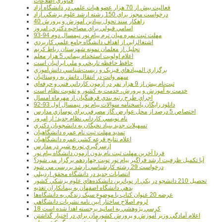
فناوري اطلاعات
فعاليت بيش از 70 هزار عضو هيات علمي در دانشگاه آزاد
درخواست مجوز براي 150 رشته ارشد علوم پزشکي آزاد
40 راهکار سند تحول بنيادين آموزش و پرورش
اسامي قبولي براي مصاحبه دکتري، امروز
مهلت ثبت نمره میان ترم پیام نور نیمسال دوم 94-93
اشتغالزايي از اهداف دانشگاه جامع علمي کاربردي
تجليل از معلمان نمونه شهرستان رباط کريم
اعلام اولويت استخدام پيماني 5 هزار معلم
حافظ حافظه تاريخي و ملي ايرانيان است
برگزاري المپيادهاي فيزيک و زيست‌شناسي دانش‌آموزي
سهم وانت در انتقال دانش به روستائيان
ثبت‌نام بيش از 9 هزار نفر در آزمون کارداني فني و حرفه‌اي
خدمت به آموزش و پرورش، خدمت به کشور و تقويت نظام است
اجراي طرح رتبه بندي فرهنگيان از مهرماه امسال
دانلود رایگان پاسخنامه سوالات پیام نور نیمسال اول 93-92
اختصاص 5 درصد از محل عوارض گاز مصرفي براي نوسازي مدارس
نام نويسي کارداني نظام جديد؛ از امروز
تسهيلات جديد بنياد نخبگان به دانشجويان دکتري
تمديد مهلت ثبت نام عمره دانشگاهيان
اعلام نتايج قرعه کشي عمره دانشگاهيان
ازسرگيري توزيع شير در مدارس
فردا آخرین مهلت ثبت نام بدون آزمون دانشگاه پیام نور
آیا تکمیل ظرفیت ارشد فراگیر پیام نور نوبت چهاردهم برگزار می شود؟
درخواست 29 رشته کارشناسي ارشد بررسي مي شود
انتصابات جديد در دانشگاه محقق اردبيلي
تحصيل 210 دانشجو در يکي از نوپاترين دانشکده‌هاي علوم پزشکي کشور
بدهي دانشگاه اصفهان به پيمانکاران تغذيه
عرضه 20 عنوان کتاب با موضوع سبک زندگي به دانشگاه‌ها
لزوم اصلاح ساختار آيين نامه نشريات دانشگاهي
18 کرسي پژوهشي به اساتيد برجسته اهدا شده است
اعلام آمادگي وزير آموزش و پرورش کشورمان براي در اختيار گذاشتن