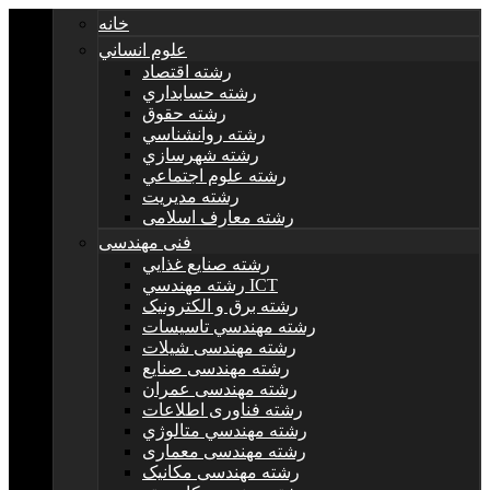
خانه
علوم انساني
رشته اقتصاد
رشته حسابداري
رشته حقوق
رشته روانشناسي
رشته شهرسازي
رشته علوم اجتماعي
رشته مديريت
رشته معارف اسلامی
فنی مهندسی
رشته صنايع غذايي
رشته مهندسي ICT
رشته برق و الکترونيک
رشته مهندسي تاسيسات
رشته مهندسی شیلات
رشته مهندسی صنایع
رشته مهندسی عمران
رشته فناوری اطلاعات
رشته مهندسي متالوژي
رشته مهندسی معماری
رشته مهندسی مکانیک