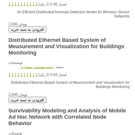
امتیاز 5.00 (1 رای)
1
1
1
1
1
1
1
1
1
1
An Efficient Distributed Anomaly Detection Model for Wireless Sensor
Networks
2,000 تومان
Distributed Ethernet Based System of
Measurement and Visualization for Buildings
Monitoring
توضیحات
دسته:
رشته مهندسي معماري
امتیاز 5.00 (2 رای)
1
1
1
1
1
1
1
1
1
1
Distributed Ethernet Based System of Measurement and Visualization for
Buildings Monitoring
2,000 تومان
Survivability Modeling and Analysis of Mobile
Ad Hoc Network with Correlated Node
Behavior
توضیحات