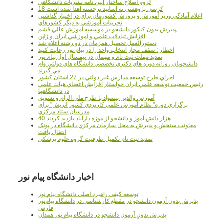
لزوم اصلاح ساختار آيين نامه نشريات دانشگاهي
18 کرسي پژوهشي به اساتيد برجسته اهدا شده است
اعلام آمادگي وزير آموزش و پرورش کشورمان براي در اختيار گذاشتن
تجربيات آموزشي به ديگر کشورهاي
پذيرش بدون کنکور دانشجو در موسسه آموزش عالي قشم
افزايش تبادلات علمي و آموزشي ايران و ژاپن
دستورالعمل تحصیل همزمان در دو رشته اعلام شد
اخطار : سقف مجاز انتخاب واحد را در پیام نور رعایت کنید
تمدید مهلت ثبت نام و مهمان در نیمسال اول پیام نور
دانشجويان روزانه دوره هاي دكتري تخصصي دانشگاه هاي دولتي وام
مي گيرند
اجراي طرح توسعه مدارس غير دولتي در 27 استان کشور
رئيس جمعيت توسعه علمي ايران خواستار افزايش اعضاي هيات علمي
در دانشگاهها
آموزش والدين بيسواد با طرح ملي الزام و تشويق
برگزاري دوره" نظام آموزش علمي كاربردي كشور اتريش" براي
مدرسان ستاد مرکزي
40 هزار دانش آموز و دانشجو از موزه دارآباد بازديد کردند
معاونت سنجش و پذيرش به محل سازمان مرکزي دانشگاه در پونک
انتقال يافت
تمديد ثبت نام تکميل ظرفيت گروه علوم پزشکي
اخبار دانشگاه پیام نور
توسعه کیفی راهبرد اصلی دانشگاه پیام نور
پذیرش بدون آزمون دانشجو در مقطع کارشناسی در دانشگاه پیام‌نور
فارس
پذیرش بدون آزمون دانشجو در دانشگاه پیام نور همدان