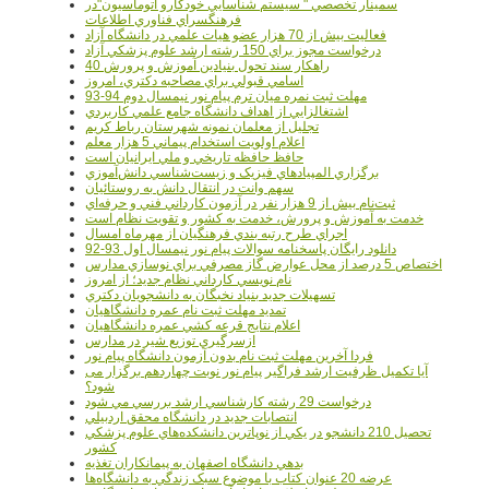
سمينار تخصصي " سيستم شناسايي خودکارو اتوماسيون"در
فرهنگسراي فناوري اطلاعات
فعاليت بيش از 70 هزار عضو هيات علمي در دانشگاه آزاد
درخواست مجوز براي 150 رشته ارشد علوم پزشکي آزاد
40 راهکار سند تحول بنيادين آموزش و پرورش
اسامي قبولي براي مصاحبه دکتري، امروز
مهلت ثبت نمره میان ترم پیام نور نیمسال دوم 94-93
اشتغالزايي از اهداف دانشگاه جامع علمي کاربردي
تجليل از معلمان نمونه شهرستان رباط کريم
اعلام اولويت استخدام پيماني 5 هزار معلم
حافظ حافظه تاريخي و ملي ايرانيان است
برگزاري المپيادهاي فيزيک و زيست‌شناسي دانش‌آموزي
سهم وانت در انتقال دانش به روستائيان
ثبت‌نام بيش از 9 هزار نفر در آزمون کارداني فني و حرفه‌اي
خدمت به آموزش و پرورش، خدمت به کشور و تقويت نظام است
اجراي طرح رتبه بندي فرهنگيان از مهرماه امسال
دانلود رایگان پاسخنامه سوالات پیام نور نیمسال اول 93-92
اختصاص 5 درصد از محل عوارض گاز مصرفي براي نوسازي مدارس
نام نويسي کارداني نظام جديد؛ از امروز
تسهيلات جديد بنياد نخبگان به دانشجويان دکتري
تمديد مهلت ثبت نام عمره دانشگاهيان
اعلام نتايج قرعه کشي عمره دانشگاهيان
ازسرگيري توزيع شير در مدارس
فردا آخرین مهلت ثبت نام بدون آزمون دانشگاه پیام نور
آیا تکمیل ظرفیت ارشد فراگیر پیام نور نوبت چهاردهم برگزار می
شود؟
درخواست 29 رشته کارشناسي ارشد بررسي مي شود
انتصابات جديد در دانشگاه محقق اردبيلي
تحصيل 210 دانشجو در يکي از نوپاترين دانشکده‌هاي علوم پزشکي
کشور
بدهي دانشگاه اصفهان به پيمانکاران تغذيه
عرضه 20 عنوان کتاب با موضوع سبک زندگي به دانشگاه‌ها