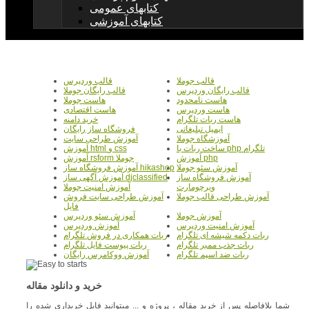
کتابهای عمومی
کتابهای آموزشی
قالب جوملا
قالب وردپرس
قالب رایگان وردپرس
قالب رایگان جوملا
هاست نامحدود
هاست جوملا
هاست وردپرس
هاست اقتصادی
هاست ربات تلگرام
خرید دامنه
ایمیل تبلیغاتی
فروشگاه ساز رایگان
آموزشگاه جوملا
آموزش طراحی سایت
ساخت ربات با php تلگرام
آموزش html و css
آموزش php
آموزش rsform جوملا
آموزش سئو جوملا
آموزش فروشگاه ساز hikashop
آموزش فروشگاه ساز
آموزش آگهی ساز djclassified
ویرچومارت
آموزش امنیت جوملا
آموزش طراحی قالب جوملا
آموزش طراحی سایت فروش
فایل
آموزش جوملا
آموزش سئو وردپرس
آموزش امنیت وردپرس
آموزش وردپرس
ربات دکمه شیشه ای تلگرام
ربات همکاری در فروش تلگرام
ربات جذب ممبر تلگرام
ربات پیوست فایل تلگرام
ربات ضد اسپم تلگرام
آموزش ووکامرس رایگان
خرید و دانلود مقاله
شما بلافاصله پس از خرید مقاله ، پروژه و ... میتوانید فایل خریداری شده را