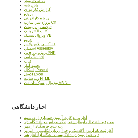
مقاله کامپیوتر
پایان نامه
گزارش کارآموزي
پروژه
پروژه کارآفريني
پروژه سي شارپ C#
ترجمه و پاورپوينت
کتاب الکترونيک
ويژوال بيسيک VB
جزوه
سي پلاس پلاس C++
اسمبلي Assembly
پروژه پي اچ پي PHP
دلفي Delphi
کتاب
تحقيق آمار
پاسکال Pascal
اکسل Excel
وب سايت HTML
ويژوال بيسيک دات نت VB.Net
اخبار دانشگاهی
آغاز توزيع کارت آزمون دستياري از دوشنبه
ممنوعيت اشتغال داوطلبان نمايندگي مجلس در دانشگاه آزاد
رتبه بندي فرهنگيان از مهر
آغاز ثبت نام آزمون آکادميک و جنرال زبان انگليسي از امروز
ثبت نام آزمون زبان انگليسي دانشگاه آزاد آغاز شد