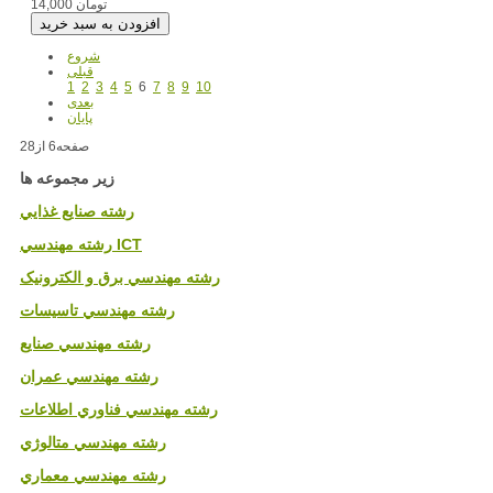
14,000 تومان
شروع
قبلی
1
2
3
4
5
6
7
8
9
10
بعدی
پایان
صفحه6 از28
زیر مجموعه ها
رشته صنايع غذايي
رشته مهندسي ICT
رشته مهندسي برق و الکترونيک
رشته مهندسي تاسيسات
رشته مهندسي صنايع
رشته مهندسي عمران
رشته مهندسي فناوري اطلاعات
رشته مهندسي متالوژي
رشته مهندسي معماري