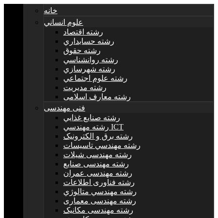
خانه
علوم انساني
رشته اقتصاد
رشته حسابداري
رشته حقوق
رشته روانشناسي
رشته شهرسازي
رشته علوم اجتماعي
رشته مديريت
رشته معارف اسلامی
فنی مهندسی
رشته صنايع غذايي
رشته مهندسي ICT
رشته برق و الکترونيک
رشته مهندسي تاسيسات
رشته مهندسی شیلات
رشته مهندسی صنایع
رشته مهندسی عمران
رشته فناوری اطلاعات
رشته مهندسي متالوژي
رشته مهندسی معماری
رشته مهندسی مکانیک