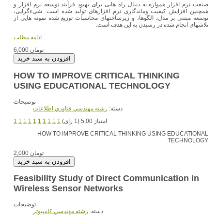
صنعت نرم افزار همواره به دنبال راه هایی برای بهبود فرآیند توسعه نرم افزار و
همچنین افزایش کیفیت وماندگاری نرم افزارهای تولید شده است. شیءگرایی،
توسعه مبتنی بر مدل، الگوها، و زیرساختهای محاسبات توزیع شده نمونه هایی از
تلاشهای انجام شده در رسیدن به این هدف است.
ادامه مطلب...
6,000 تومان
HOW TO IMPROVE CRITICAL THINKING
USING EDUCATIONAL TECHNOLOGY
توضیحات
دسته:
رشته مهندسي فناوري اطلاعات
امتیاز 5.00 (1 رای)
1
1
1
1
1
1
1
1
1
1
HOW TO IMPROVE CRITICAL THINKING USING EDUCATIONAL
TECHNOLOGY
2,000 تومان
Feasibility Study of Direct Communication in
Wireless Sensor Networks
توضیحات
دسته:
رشته مهندسي کامپيوتر