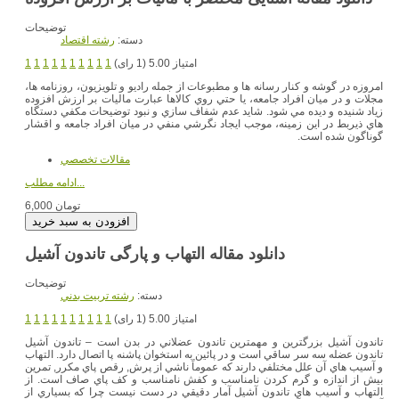
توضیحات
دسته:
رشته اقتصاد
امتیاز 5.00 (1 رای)
1
1
1
1
1
1
1
1
1
1
امروزه در گوشه و كنار رسانه ها و مطبوعات از جمله راديو و تلويزيون، روزنامه ها،
مجلات و در ميان افراد جامعه، يا حتي روي كالاها عبارت ماليات بر ارزش افزوده
زياد شنيده و ديده مي شود. شايد عدم شفاف سازي و نبود توضيحات مكفي دستگاه
هاي ذيربط در اين زمينه، موجب ايجاد نگرشي منفي در ميان افراد جامعه و اقشار
گوناگون شده است.
مقالات تخصصي
ادامه مطلب...
6,000 تومان
دانلود مقاله التهاب و پارگی تاندون آشیل
توضیحات
دسته:
رشته تربيت بدني
امتیاز 5.00 (1 رای)
1
1
1
1
1
1
1
1
1
1
تاندون آشيل بزرگترين و مهمترين تاندون عضلاني در بدن است – تاندون آشيل
تاندون عضله سه سر ساقي است و در پائين به استخوان پاشنه پا اتصال دارد. التهاب
و آسيب هاي آن علل مختلفي دارند که عموماً‌ ناشي از پرش, رقص پاي مکرر, تمرين
بيش از اندازه و گرم کردن نامناسب و کفش نامناسب و کف پاي صاف است. از
التهاب و آسيب هاي تاندون آشيل آمار دقيقي در دست نيست چرا که بسياري از