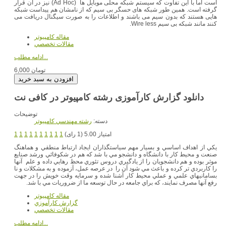
است اما با این تفاوت که سیستم شبکه محلی موبایل ها (Ad Hoc) نیز در آن قرار
گرفته است. همین طور شبکه های حسگر بی سیم که از نامشان هم پیداست شبکه
هایی هستند که بدون سیم می باشند و اطلاعات را به صورت سیگنال دریافت می
کنند مانند شبکه بی سیم Wire less.
مقاله کامپیوتر
مقالات تخصصي
ادامه مطلب...
6,000 تومان
دانلود گزارش کارآموزی رشته کامپیوتر در کافی نت
توضیحات
دسته:
رشته مهندسي کامپيوتر
امتیاز 5.00 (1 رای)
1
1
1
1
1
1
1
1
1
1
يكي از اهداف اساسي و بسيار مهم سياستگذاران ايجاد ارتباط منطقي و هماهنگ
صنعت و محيط كار با دانشگاه و دانشجو مي با شد كه هم در شكوفائي ورشد صنايع
موثر بوده و هم دانشجويان را از يادگيري دروس تئوري محظ رهايي داده و علم آنها
را كاربردي تر كرده و باعث مي شود آن را در عرصه عمل، آزموده و به مشكلات و نا
بسامانيهاي علمي و عملي محيط كار آشنا شده و سرمايه وقت خويش را در جهت
رفع آنها مصرف نمايند، كه براي جامعه در حال توسعه ما از ضروريات مي با شد.
مقاله کامپیوتر
گزارش کارآموزي
مقالات تخصصي
ادامه مطلب...