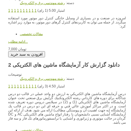
دسته:
رشته مهندسي برق و الکترونيک
امتیاز 5.00 (1 رای)
1
1
1
1
1
1
1
1
1
1
امروزه در صنعت و در بسیاری از وسایل خانگی کنترل دور موتور مورد استفاده
میگردد. از جمله می توان به کاربردهای کنترل گرهای دور موتور، به موارد زیر اشاره
کرد:
مقالات تخصصي
ادامه مطلب...
7,000 تومان
دانلود گزارش کار آزمایشگاه ماشین های الکتریکی 2
توضیحات
دسته:
رشته مهندسي برق و الکترونيک
امتیاز 4.50 (3 رای)
1
1
1
1
1
1
1
1
1
1
درس آزمايشگاه ماشين هاي الكتريكي به ارزش دو واحد عملي در قالب دو درس
جداگانه براي دوره هاي كارداني رشته الكتروتكنيك گرايش برق صنعتي تحت عنوان
آزمايشگاه ماشين هاي الكتريكي (1) و (2) در سيلابس دروس دوره تعريف شده
است. و در اكثر مراكز آموزش عالي فني و حرفه اي اين دو درس در قالب يك
آزمايشگاه (به جهت اهميت آن و پيوستگي مطالب) ارائه مي شود. هدف از ارائه این
آزمایشگاه آشنایی نسبی دانشجویان با رفتار انواع ماشین های الکتریکی AC و DC
گردان در حالت موتوری و ژنراتوری و آشنایی با ترانسفورماتورهای تک فاز و سه فاز
می باشد.
مقالات تخصصي