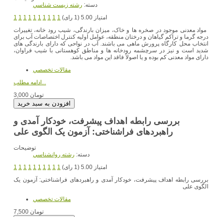
دسته:
رشته زيست شناسي
امتیاز 5.00 (1 رای)
1
1
1
1
1
1
1
1
1
1
مواد معدنی موجود در صخره ها و خاک، میزان بارندگی، شیب رود خانه، تغییرات
درجه گرما و تراکم گیاهان و درختان منطقه، عوامل اولیه کنترل اختصاصات آب برای
انتخاب محل کارگاه پرورش ماهی می باشند. آب در نواحی که دارای بارندگی های
شدید است و نیز در سرچشمه رودخانه ها و مناطق کوهستانی با شیب فراوان،
دارای مواد معدنی کم بوده و یا اصولاً فاقد این مواد می باشد.
مقالات تخصصي
ادامه مطلب...
3,000 تومان
بررسی رابطه اهداف پیشرفت، خودکار آمدی و
راهبردهای فراشناختی: آزمون یک الگوی علی
توضیحات
دسته:
رشته روانشناسي
امتیاز 5.00 (1 رای)
1
1
1
1
1
1
1
1
1
1
بررسی رابطه اهداف پیشرفت، خودکار آمدی و راهبردهای فراشناختی: آزمون یک
الگوی علی
مقالات تخصصي
7,500 تومان