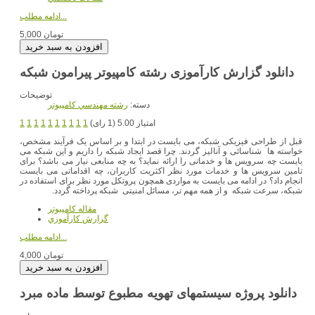
ادامه مطلب...
5,000 تومان
دانلود گزارش کارآموزی رشته کامپیوتر پیرامون شبکه
توضیحات
دسته:
رشته مهندسي کامپيوتر
امتیاز 5.00 (1 رای)
1
1
1
1
1
1
1
1
1
1
قبل از طراحی فيزيکی شبکه، می بايست در ابتدا و بر اساس يک فرآيند مشخص،
خواسته ها شناسائی و آناليز گردند. چرا قصد ايجاد شبکه را داريم و اين شبکه می
بايست چه سرويس ها و خدماتی را ارائه نمايد؟ به چه منابعی نيار می باشد؟ برای
تامين سرويس ها و خدمات مورد نظر اکثريت کاربران، چه اقداماتی می بايست
انجام داد؟ در ادامه می بايست به مواردی همچون پروتکل مورد نظر برای استفاده در
شبکه، سرعت شبکه و از همه مهم تر، مسائل امنيتی شبکه پرداخته گردد.
مقاله کامپیوتر
گزارش کارآموزي
ادامه مطلب...
4,000 تومان
دانلود پروژه سیستمهای تهویه مطبوع توسط ماده مبرد