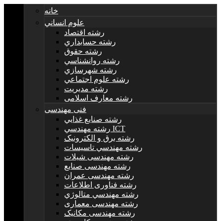
خانه
علوم انساني
رشته اقتصاد
رشته حسابداري
رشته حقوق
رشته روانشناسي
رشته شهرسازي
رشته علوم اجتماعي
رشته مديريت
رشته معارف اسلامی
فنی مهندسی
رشته صنايع غذايي
رشته مهندسي ICT
رشته برق و الکترونيک
رشته مهندسي تاسيسات
رشته مهندسی شیلات
رشته مهندسی صنایع
رشته مهندسی عمران
رشته فناوری اطلاعات
رشته مهندسي متالوژي
رشته مهندسی معماری
رشته مهندسی مکانیک