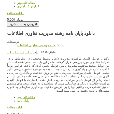
مقاله کامپیوتر
گزارش کارآموزي
ادامه مطلب...
5,000 تومان
دانلود پایان نامه رشته مدیریت فناوری اطلاعات
توضیحات
دسته:
رشته مهندسي فناوري اطلاعات
امتیاز 5.00 (1 رای)
1
1
1
1
1
1
1
1
1
1
تاکنون عوامل کلیدي موفقیت مدیریت دانش توسط محققین در سازمانها و در
شرایط متفاوتی مورد بررسی قرار گرفته، اما در این پایاننامه سعی شده است از
بین عوامل متعدد موفقیت مدیریت دانش،عواملی تعیین گردد که باعث افزایش تواماً
خلاقیت سازمانی و یادگیري سازمانی شوند. با توجه به موضوع تحقیق،بررسی تاثیر
تمامی عوامل کلیدي موفقیت مدیریت دانش بر روي خلاقیت و یادگیري سازمانی
کاري بس دشوار و زمانبر میباشد که با مطالعه و بررسی تحقیقات مختلف، از بین
تعداد زیادي از عوامل کلیدي موفقیت مدیریت دانش، هفت عامل که با عوامل کلیدي
موفقیت خلاقیت و یادگیري سازمانی مشترك میباشند را به عنوان متغیرهاي مستقل
تحقیق انتخاب کرده و تاثیر آنها را بر افزایش خلاقیت و یادگیري سازمانی به عنوان
متغیرهاي وابسته تحقیق بررسی شده است.
مقاله کامپیوتر
پایان نامه
ادامه مطلب...