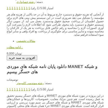
دسته:
رشته حسابداري
امتیاز 5.00 (1 رای)
1
1
1
1
1
1
1
1
1
1
از آنجایی که هزینه حقوق و دستمزد خارج مربوط به آن در حد بالایی از هزینه های هر
مؤسسه را تشکیل می دهد ضروری است در این سیستم پیش بینی های لازم برای
حصول اطمینان از پرداخت صحیح حقوق ودستمزد بعمل می آید. از سویی دیگر
سیستم حقوق و دستمزد باید بنحوی طراحی شود که اطلاعات لازم را بسرعت گرد
آوری کسورات لازم را محاسبه و رقم خالص قابل پرداخت به هر یک از کارکنان را
محاسبه نموده و تدابیر مناسبی برای جلوگیری از پرداخت بع افراد واهی و سایر انواع
سوء استفاده فراهم نماید.
مقالات تخصصي
ادامه مطلب...
6,000 تومان
دانلود پایان نامه شبکه های موردی MANET و شبکه
های حسگر بیسیم
توضیحات
دسته:
رشته مهندسي کامپيوتر
امتیاز 5.00 (1 رای)
1
1
1
1
1
1
1
1
1
1
در این پروژه در مورد شبکه های موردی MANET و شبکه های حسگر بیسیم تحقیق
به عمل رسیده است. هم چنین مزایا، معایب، خصوصیات، کاربردها و عملکردهای
شبکه های موردی MANET و شبکه های حسگر بی سیم مورد بررسی و ارزیابی
قرار گرفته است. شبکه های موردی MANET جزء همان شبکه های محلی کامپیوتر