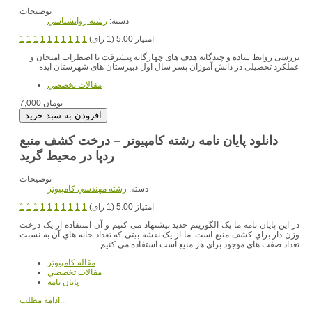
توضیحات
دسته:
رشته روانشناسي
امتیاز 5.00 (1 رای)
1
1
1
1
1
1
1
1
1
1
بررسی روابط ساده و چندگانه هدف های چهارگانه پیشرفت با اضطراب امتحان و
عملکرد تحصیلی در دانش آموزان پسر سال اول دبیرستان های شهرستان ایذه
مقالات تخصصي
7,000 تومان
دانلود پایان نامه رشته کامپیوتر – درخت کشف منبع
ردپا در محیط گرید
توضیحات
دسته:
رشته مهندسي کامپيوتر
امتیاز 5.00 (1 رای)
1
1
1
1
1
1
1
1
1
1
در این پایان نامه ما یک الگوریتم جدید پیشنهاد می کنیم و آن استفاده از یک درخت
وزن دار براي کشف منبع است. ما از یک نقشه بیتی که تعداد خانه هاي آن به نسبت
تعداد صفت هاي موجود براي هر منبع است استفاده می کنیم.
مقاله کامپیوتر
مقالات تخصصي
پایان نامه
ادامه مطلب...