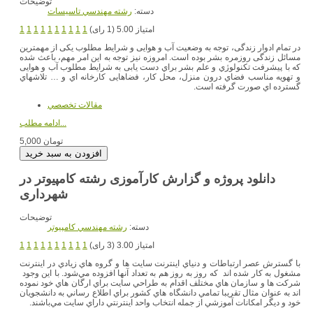
توضیحات
دسته:
رشته مهندسي تاسيسات
امتیاز 5.00 (1 رای)
1
1
1
1
1
1
1
1
1
1
در تمام ادوار زندگی، توجه به وضعیت آب و هوایی و شرایط مطلوب یکی از مهمترین
مسائل زندگی روزمره بشر بوده است. امروزه نیز توجه به این امر مهم، باعث شده
که با پیشرفت تکنولوژي و علم بشر براي دست یابی به شرایط مطلوب آب و هوایی
و تهویه مناسب فضاي درون منزل، محل کار، فضاهایی کارخانه اي و … تلاشهاي
گسترده اي صورت گرفته است.
مقالات تخصصي
ادامه مطلب...
5,000 تومان
دانلود پروژه و گزارش کارآموزی رشته کامپیوتر در
شهرداری
توضیحات
دسته:
رشته مهندسي کامپيوتر
امتیاز 3.00 (3 رای)
1
1
1
1
1
1
1
1
1
1
با گسترش عصر ارتباطات و دنياي اينترنت سايت ها و گروه هاي زيادي در اينترنت
مشغول به كار شده اند كه روز به روز هم به تعداد آنها افزوده مي‌شود. با اين وجود
شركت ها و سازمان هاي مختلف اقدام به طراحي سايت براي ارگان هاي خود نموده
اند به عنوان مثال تقريبا تمامي دانشگاه هاي كشور براي اطلاع رساني به دانشجويان
خود و ديگر امكانات آموزشي از جمله انتخاب واحد اينترنتي داراي سايت مي‌باشند.