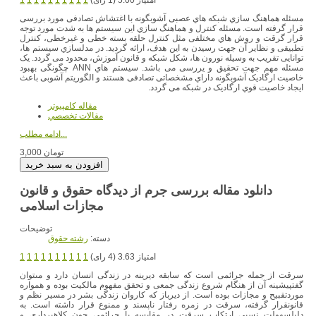
مسئله هماهنگ سازي شبکه هاي عصبی آشوبگونه با اغتشاش تصادفی مورد بررسی
قرار گرفته است. مسئله کنترل و هماهنگ سازي این سیستم ها به شدت مورد توجه
قرار گرقت و روش هاي مختلفی مثل کنترل حلقه بسته خطی و غیرخطی، کنترل
تطبیقی و نظایر آن جهت رسیدن به این هدف، ارائه گردید. در مدلسازي سیستم ها،
توانایی تقریب به وسیله نورون ها، شکل شبکه و قانون آموزش، محدود می گردد. یک
مسئله مهم جهت تحقیق و یررسی می باشد. سیستم هاي ANN چگونگی بهبود
خاصیت ارگادیک آشوبگونه داراي مشخصاتی تصادفی هستند و الگوریتم آشوبی باعث
ایجاد خاصیت قوي ارگادیک در شبکه می گردد.
مقاله کامپیوتر
مقالات تخصصي
ادامه مطلب...
3,000 تومان
دانلود مقاله بررسی جرم از دیدگاه حقوق و قانون
مجازات اسلامی
توضیحات
دسته:
رشته حقوق
امتیاز 3.63 (4 رای)
1
1
1
1
1
1
1
1
1
1
سرقت از جمله جرائمى است که سابقه دیرینه در زندگى انسان دارد و مى‏توان
گفت‏پیشینه آن از هنگام شروع زندگى جمعى و تحقق مفهوم مالکیت بوده و همواره
موردتقبیح و مجازات بوده است. از دیرباز که کاروان زندگى بشر در مسیر نظم و
قانون‏قرار گرفته، سرقت در زمره رفتار ناپسند و ممنوع قرار داشته است. به
دلیل‏سهولت نسبى ارتکاب سرقت در مقایسه با جرائمى چون کلاهبردارى و