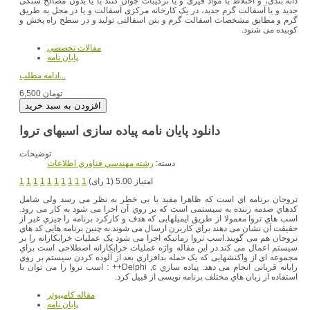
دانه بندی، و اختلاط با مواد قیری و یا ترکیبات جوان کنند با یا بدون مصالح سنگی
جدید و یا آسفالت گرم جدید، در یک کارخانه مرکزی آسفالت و یا در محل به طریق
گرم و مطابق مشخصات اسفالت گرم و بتن اسفالتی تولید و در سطح راه پخش و
کوبیده می شنود.
مقالات تخصصي
پایان نامه
ادامه مطلب...
6,500 تومان
دانلود پایان نامه پیاده سازی اسبهای تروا
توضیحات
دسته:
رشته مهندسي فناوري اطلاعات
امتیاز 5.00 (1 رای)
1
1
1
1
1
1
1
1
1
1
تروجان برنامه اي است که ظاهرا مفید یا بی خطر به نظر می رسد ولی شامل
کدهاي صدمه زننده به سیستمی است که بر روي آن اجرا می شود به کار می رود.
اسب هاي تروا معمولا از طریق ایمیلهایی که هدف و کارکرد برنامه را چیزي غیر از
حقیقت آن نشان می دهند براي کاربرن ارسال می شوند.به چنین برنامه هایی کد هاي
تروجان هم می گویند.اسب تروا زمانیکه اجرا می شود یک عملیات خرابکارانه را بر
سیستم اعمال می کند.در این مقاله واژه عملیات خرابکارانه اصطلاحی است براي
مجموعه اي از واکنشهایی که یک حمله بدافزاري بعد از آلوده کردن سیستم بر روي
رایانه قربانی انجام می دهد. پیاده سازي Delphi ,c++ : اسب تروا را می توان با
استفاده از زبان هاي مختلف برنامه نویسی از قبیل کرد.
مقاله کامپیوتر
پایان نامه