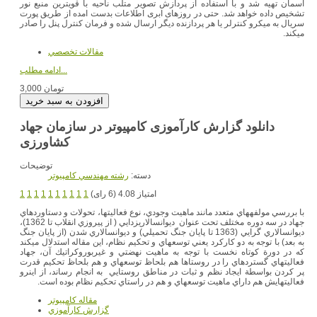
آسمان تهیه شد و با استفاده از پردازش تصویر متلب ناحیه با قویترین منبع نور
تشخیص داده خواهد شد. حتی در روزهای ابری اطلاعات بدست امده از طریق پورت
سریال به میکرو کنترلر یا هر پردازنده دیگر ارسال شده و فرمان کنترل پنل را صادر
میکند.
مقالات تخصصي
ادامه مطلب...
3,000 تومان
دانلود گزارش کارآموزی کامپیوتر در سازمان جهاد
کشاورزی
توضیحات
دسته:
رشته مهندسي کامپيوتر
امتیاز 4.08 (6 رای)
1
1
1
1
1
1
1
1
1
1
با بررسي مولفه‏هاي متعدد مانند ماهيت وجودي، نوع فعاليت‏ها، تحولات و دستاوردهاي
جهاد در سه دوره‏ مختلف تحت عنوان ديوانسالاري‏‏زدايي ( از پيروزي انقلاب تا 1362)،
ديوانسالاري ‏گرايي (1363 تا پايان جنگ تحميلي) و ديوانسالاري شدن (از پايان جنگ
به بعد) با توجه به دو كاركرد يعني توسعه‏اي و تحكيم نظام، اين مقاله استدلال مي‏كند
كه در دورة كوتاه نخست با توجه به ماهيت نهضتي و غيربوروكراتيك آن، جهاد
فعاليت‏هاي گسترده‏اي را در روستاها هم بلحاظ توسعه‏اي و هم بلحاظ تحكيم قدرت
پر كردن بواسطة ايجاد نظم و ثبات در مناطق روستايي به انجام ‏رساند، از اينرو
فعاليت‏هايش هم داراي ماهيت توسعه‏اي و هم در راستاي تحكيم نظام بوده است.
مقاله کامپیوتر
گزارش کارآموزي