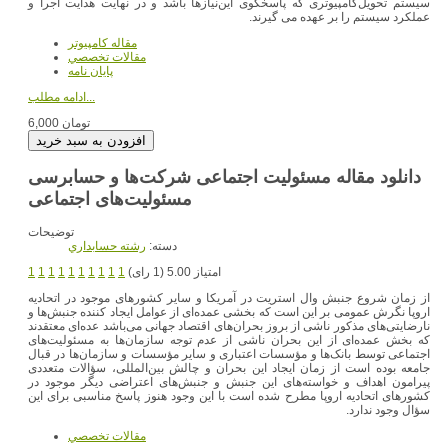
ﺳﻴﺴﺘﻢ ﺗﺤﻮﻳﻞﮐﺎﻣﭙﻴﻮﺗﺮﯼ ﮐﻪ ﭘﺎﺳﺨﮕﻮﯼ ﺍﻳﻦﻧﻴﺎﺯﻫﺎ ﺑﺎﺷﺪ ﻭ ﺩﺭ ﻧﻬﺎﻳﺖ ﻫﺪﺍﻳﺖ ﺍﺟﺮﺍ ﻭ
ﻋﻤﻠﮑﺮﺩ ﺳﻴﺴﺘﻢ ﺭﺍ بر عهده می گیرند.
مقاله کامپیوتر
مقالات تخصصي
پایان نامه
ادامه مطلب...
6,000 تومان
دانلود مقاله مسئولیت اجتماعی شرکت‌ها و حسابرسی
مسئولیت‌های اجتماعی
توضیحات
دسته:
رشته حسابداري
امتیاز 5.00 (1 رای)
1
1
1
1
1
1
1
1
1
1
از زمان شروع جنبش وال استریت در آمریکا و سایر کشور‌های موجود در اتحادیه
اروپا نگرش عمومی بر این است که بخشی عمده‌ای از عوامل ایجاد کننده جنبش‌ها و
نارضایتی‌های مذکور ناشی از بروز بحران‌های اقتصاد جهانی می‌باشد عده‌ای معتقدند
که بخش عمده‌ای از این بحران ناشی از عدم توجه سازمان‌ها به مسئولیت‌های
اجتماعی توسط بانک‌ها و مؤسسات اعتباری و سایر مؤسسات و سازمان‌ها در قبال
جامعه بوده است از زمان ایجاد این بحران و چالش بین‌المللی، سؤالات متعددی
پیرامون اهداف و خواسته‌های این جنبش و جنبش‌های اعتراضی دیگر موجود در
کشورهای اتحادیه اروپا مطرح شده است با این وجود هنوز پاسخ مناسبی برای این
سؤال وجود ندارد.
مقالات تخصصي