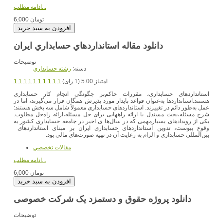
ادامه مطلب...
6,000 تومان
دانلود مقاله استانداردهاي حسابداري ايران
توضیحات
دسته:
رشته حسابداري
امتیاز 5.00 (1 رای)
1
1
1
1
1
1
1
1
1
1
استانداردهای حسابداری، مقررات حاکم‌بر چگونگی انجام کار حسابداری
هستند.استانداردها به‌عنوان قواعد پایدار مورد پذیرش همگان قرار می‌گیرند، اما در
عمل به‌طور دائم در تغییرند. استانداردهای حسابداری معمولاً شامل سه بخش هستند:
شرح مسئله،بحث مستدل یا ارائه راههایی برای حل مسئله،ارائه راه‌حل مطلوب.
یکی از رویدادهای بسیارمهمی که در سال‌ها ی اخیر در جامعه حسابداری کشور به
وقوع پیوست، تدوین استانداردهای حسابداری ایران بر مبنای استانداردهای
بین‌المللی حسابداری و الزام به رعایت آن در تهیه صورت‌‌های مالی بود.
مقالات تخصصي
ادامه مطلب...
6,000 تومان
دانلود پروژه حقوق و دستمزد یک شرکت خصوصی
توضیحات