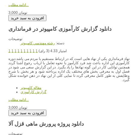
ادامه مطلب...
3,000 تومان
دانلود گزارش کارآموزی کامپیوتر در فرمانداری
توضیحات
دسته:
رشته مهندسي کامپيوتر
امتیاز 4.33 (3 رای)
1
1
1
1
1
1
1
1
1
1
نهاد فرمانداري یکی از نهاد هایی است که در ارتباط مستقیم با مردم می باشد.دوره
کارآموزي این اداره باعث شد فرد کارآموز با نحوه تعامل با ارباب رجوع آشنا گردد
همچنین توانایی کار در این گونه نهادها را یاد بگیرد. در این گزارش سعی می شود در
فصل اول به معرفی بخش هاي مختلف یک اداره پرداخته شود و هر بخش با شرح
وظایفش به طور کامل معرفی گردد تا نمایی کلی از این نهاد در ذهن خواننده شکل
گیرد.
مقاله کامپیوتر
گزارش کارآموزي
ادامه مطلب...
3,000 تومان
دانلود پروژه پرورش ماهی قزل آلا
توضیحات