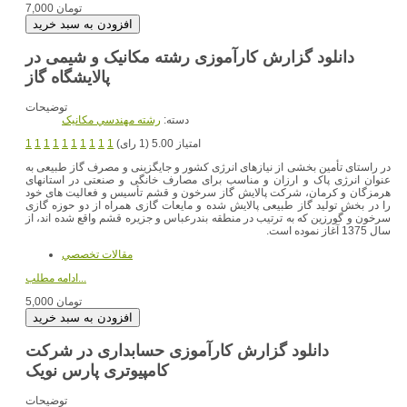
7,000 تومان
دانلود گزارش کارآموزی رشته مکانیک و شیمی در
پالایشگاه گاز
توضیحات
دسته:
رشته مهندسي مکانيک
امتیاز 5.00 (1 رای)
1
1
1
1
1
1
1
1
1
1
در راستای تأمین بخشی از نیازهای انرژی کشور و جایگزینی و مصرف گاز طبیعی به
عنوان انرژی پاک و ارزان و مناسب برای مصارف خانگی و صنعتی در استانهای
هرمزگان و کرمان، شرکت پالایش گاز سرخون و قشم تأسیس و فعالیت های خود
را در بخش تولید گاز طبیعی پالایش شده و مایعات گازی همراه از دو حوزه گازی
سرخون و گورزین که به ترتیب در منطقه بندرعباس و جزیره قشم واقع شده اند، از
سال 1375 آغاز نموده است.
مقالات تخصصي
ادامه مطلب...
5,000 تومان
دانلود گزارش کارآموزی حسابداری در شرکت
کامپيوتری پارس نويک
توضیحات