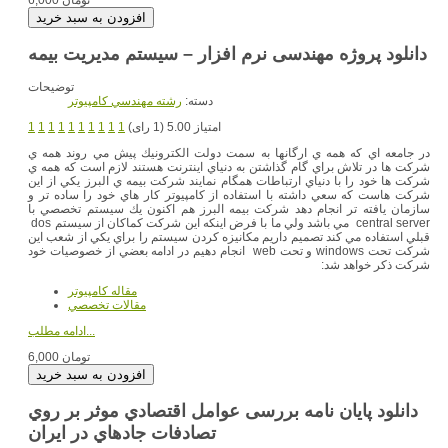
6,000 تومان
دانلود پروژه مهندسی نرم افزار – سیستم مدیریت بیمه
توضیحات
دسته:
رشته مهندسي کامپيوتر
امتیاز 5.00 (1 رای)
1
1
1
1
1
1
1
1
1
1
در جامعه اي كه همه ي ارگانها به سمت دولت الكترونيك پيش مي روند همه ي
شركت ها در تلاش براي گام گذاشتن به دنياي اينترنت هستند لازم است كه همه ي
شركت ها خود را با دنياي ارتباطات همگام نمايند شركت بيمه ي البرز يكي از اين
شركت هاست كه سعي داشته با استفاده از كامپيوتر كار هاي خود را ساده تر و
سازمان يافته تر انجام دهد شركت بيمه البرز هم اكنون يك سيستم تخصصي با
central server مي باشد ولي ما با فرض اينكه اين شركت كماكان از سيستم dos
قبلي استفاده مي كند تصميم داريم مكانيزه كردن سيستم را براي يكي از شعب اين
شركت تحت windows و تحت web انجام دهيم در ادامه بعضي از خصوصيات خود
شركت ذكر خواهد شد:
مقاله کامپیوتر
مقالات تخصصي
ادامه مطلب...
6,000 تومان
دانلود پایان نامه بررسی عوامل اقتصادي موثر بر روي
تصادفات جادهاي در ایران