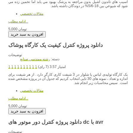
آسيب هاي تاندون آشيل بدون مراجعه به پزشک بهبود مي يابد اما تخمين زده مي
شود که شيوعي بين 18-5/6% در دوندگان داشته باشد.
مقالات تخصصي
ادامه مطلب...
5,000 تومان
دانلود پروژه کنترل کیفیت یک کارگاه پوشاک
توضیحات
دسته:
رشته مهندسي صنايع
امتیاز 3.57 (7 رای)
1
1
1
1
1
1
1
1
1
1
یک کارگاه تولیدی لباس یا شلوار در 3 شیفت کاری کارگر دارد . از هر شیفت برای
اندازه و تعداد ، نمونه های 30 تایی انتخاب کردیم که جدول آن در پروژه مشخص شده
است. سپس محاسبات زیر انجام شد.
مقالات تخصصي
ادامه مطلب...
5,000 تومان
دانلود پروژه کنترل دور موتور های dc با avr
توضیحات