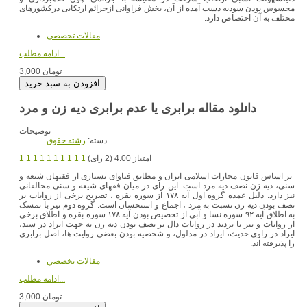
محسوس بودن سودبه دست آمده از آن، بخش فراوانى ازجرائم ارتکابى درکشورهاى
مختلف به آن اختصاص‏ دارد.
مقالات تخصصي
ادامه مطلب...
3,000 تومان
دانلود مقاله برابری یا عدم برابری دیه زن و مرد
توضیحات
دسته:
رشته حقوق
امتیاز 4.00 (2 رای)
1
1
1
1
1
1
1
1
1
1
بر اساس قانون مجازات اسلامى ایران و مطابق فتاواى بسیارى از فقیهان شیعه و
سنى، دیه زن نصف دیه مرد است. این راى در میان فقهای شیعه و سنی مخالفانى
نیز دارد. دلیل عمده گروه اول آیه ۱۷۸ از سوره بقره ، تصریح برخى از روایات بر
نصف بودن دیه زن نسبت ‏به مرد ، اجماع و استحسان است. گروه دوم نیز با تمسک
به اطلاق آیه ۹۲ سوره نسا و آبی از تخصیص بودن آیه ۱۷۸ سوره بقره و اطلاق برخى
از روایات و نیز با تردید در روایات دال بر نصف‏ بودن دیه زن به جهت ایراد در سند،
ایراد در راوی حدیث، ایراد در مدلول، و شخصیه بودن بعضی روایت ها، اصل برابری
را پذیرفته اند.
مقالات تخصصي
ادامه مطلب...
3,000 تومان