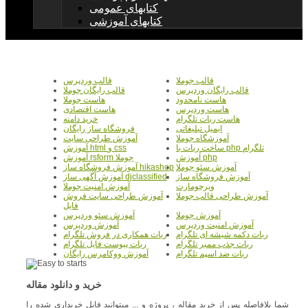
کتابهای عمومی
کتابهای آموزشی
قالب جوملا
قالب وردپرس
قالب رایگان وردپرس
قالب رایگان جوملا
هاست نامحدود
هاست جوملا
هاست وردپرس
هاست اقتصادی
هاست ربات تلگرام
خرید دامنه
ایمیل تبلیغاتی
فروشگاه ساز رایگان
آموزشگاه جوملا
آموزش طراحی سایت
ساخت ربات با php تلگرام
آموزش html و css
آموزش php
آموزش rsform جوملا
آموزش سئو جوملا
آموزش فروشگاه ساز hikashop
آموزش فروشگاه ساز
آموزش آگهی ساز djclassified
ویرچومارت
آموزش امنیت جوملا
آموزش طراحی قالب جوملا
آموزش طراحی سایت فروش
فایل
آموزش جوملا
آموزش سئو وردپرس
آموزش امنیت وردپرس
آموزش وردپرس
ربات دکمه شیشه ای تلگرام
ربات همکاری در فروش تلگرام
ربات جذب ممبر تلگرام
ربات پیوست فایل تلگرام
ربات ضد اسپم تلگرام
آموزش ووکامرس رایگان
خرید و دانلود مقاله
شما بلافاصله پس از خرید مقاله ، پروژه و ... میتوانید فایل خریداری شده را