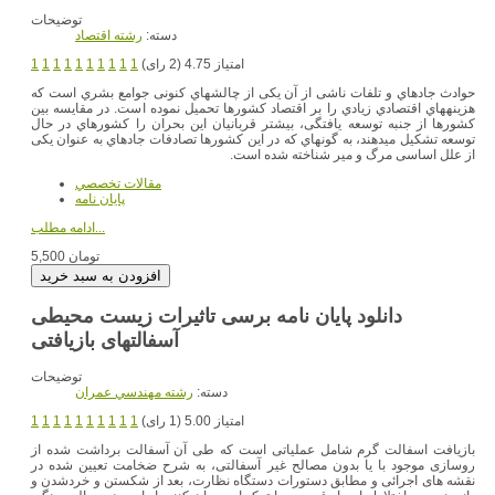
توضیحات
دسته:
رشته اقتصاد
امتیاز 4.75 (2 رای)
1
1
1
1
1
1
1
1
1
1
حوادث جادهاي و تلفات ناشی از آن یکی از چالشهاي کنونی جوامع بشري است که
هزینههاي اقتصادي زیادي را بر اقتصاد کشورها تحمیل نموده است. در مقایسه بین
کشورها از جنبه توسعه یافتگی، بیشتر قربانیان این بحران را کشورهاي در حال
توسعه تشکیل میدهند، به گونهاي که در این کشورها تصادفات جادهاي به عنوان یکی
از علل اساسی مرگ و میر شناخته شده است.
مقالات تخصصي
پایان نامه
ادامه مطلب...
5,500 تومان
دانلود پایان نامه برسی تاثیرات زیست محیطی
آسفالتهای بازیافتی
توضیحات
دسته:
رشته مهندسي عمران
امتیاز 5.00 (1 رای)
1
1
1
1
1
1
1
1
1
1
بازیافت اسفالت گرم شامل عملیاتی است که طی آن آسفالت برداشت شده از
روسازی موجود با یا بدون مصالح غیر آسفالتی، به شرح ضخامت تعیین شده در
نقشه های اجرائی و مطابق دستورات دستگاه نظارت، بعد از شکستن و خردشدن و