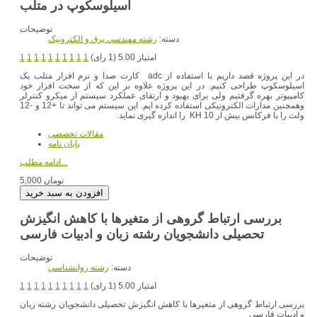
اسیلوسکوپ در متلب
توضیحات
دسته:
رشته مهندسي برق و الکترونيک
امتیاز 5.00 (1 رای)
1
1
1
1
1
1
1
1
1
1
در این پروژه قصد داریم با استفاده از adc کارت صدا و نرم افزار متلب یک
اسیلوسکوپ طراحی کنیم. در این پروژه علاوه بر این که از سخت افزار خود
کامپیوتر بهره گرفتیم ولی برای بهبود و ارتقای عملکرد سیستم از میکرو کنترلر
وهمچنین مدارات الکترونیکی استفاده کرده ایم. این سیستم می تواند تا +12 و -12
ولت را با فرکانس بیش از 10 KH را اندازه گیری نماید.
مقالات تخصصي
پایان نامه
ادامه مطلب...
5,000 تومان
بررسی ارتباط گروهی از متغیرها با کاهش انگیزش
تحصیلی دانشجویان رشته زبان و ادبیات فارسی
توضیحات
دسته:
رشته روانشناسي
امتیاز 5.00 (1 رای)
1
1
1
1
1
1
1
1
1
1
بررسی ارتباط گروهی از متغیرها با کاهش انگیزش تحصیلی دانشجویان رشته زبان
و ادبیات فارسی