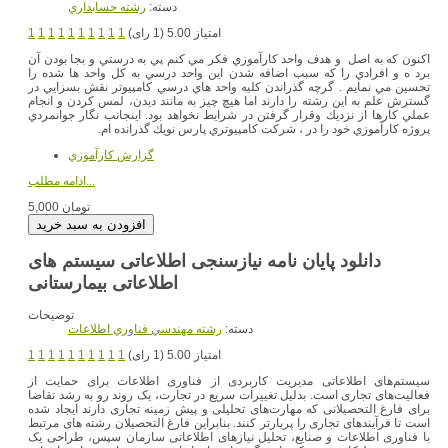
دسته:
رشته حسابداري
امتیاز 5.00 (1 رای)
1
1
1
1
1
1
1
1
1
1
اكنون كه به اصل و هدف واحد كارآموزي فكر مي كنم پي به درستي و بجا بودن آن
برد ه و افرادي را كه سبب اضافه شدن اين واحد درسي به كل واحد ها شده را
تحسين مي نمايم . گرچه گذراندن كليه واحد هاي درسي كامپيوتر نقش بسزايي در
گسترش علم به اين رشته را دارند اما هيچ چيز به مانند ديدن، لمس كردن و انجام
عملي كارها از نزديك وقرار گرفتن در شرايط نخواهد بود. اينجانب نگار جوانمردي
پروژه كارآموزي خود را در ، شركت كامپيوتري پارس نويك گذرانده ام.
گزارش کارآموزي
ادامه مطلب...
5,000 تومان
دانلود پایان نامه نیازسنجی اطلاعاتی سیستم های
اطلاعاتی بیمارستانی
توضیحات
دسته:
رشته مهندسي فناوري اطلاعات
امتیاز 5.00 (1 رای)
1
1
1
1
1
1
1
1
1
1
ﺳﻴﺴﺘﻢﻫﺎﯼ ﺍﻃﻼﻋﺎﺗﯽ ﻣﺪﻳﺮﻳﺖ ﮐﺎﺭﺑﺮﺩﯼ ﺍﺯ ﻓﻨﺎﻭﺭﯼ ﺍﻃﻼﻋﺎﺕ ﺑﺮﺍﯼ ﺣﻤﺎﻳﺖ ﺍﺯ
ﻓﻌﺎﻟﻴﺖﻫﺎﯼ ﺗﺠﺎﺭﯼ ﺍﺳﺖ. ﺑﺪﻟﻴﻞ ﺗﻐﻴﻴﺮﺍﺕ ﺳﺮﻳﻊ ﺩﺭ ﺗﺠﺎﺭﺕ، ﻳﮏ ﺭﻭﻧﺪ ﺭﻭ ﺑﻪ ﺭﺷﺪ ﺗﻘﺎﺿﺎ
ﺑﺮﺍﯼ ﻓﺎﺭﻍ ﺍﻟﺘﺤﺼﻴﻼﻧﯽ ﮐﻪ ﻣﻬﺎﺭﺕﻫﺎﯼ ﺗﺤﻠﻴﻠﯽ ﻭ ﭘﻴﺶ ﺯﻣﻴﻨﻪ ﺗﺠﺎﺭﯼ ﺩﺍﺭﻧﺪ ﺍﻳﺠﺎﺩ ﺷﺪﻩ
ﺍﺳﺖ ﺗﺎ ﻓﺮﺁﻳﻨﺪﻫﺎﯼ ﺗﺠﺎﺭﯼ ﺭﺍ ﭘﺮﺑﺎﺭﺗﺮ ﮐﻨﻨﺪ. ﺑﻨﺎﺑﺮﺍﻳﻦ فارغ التحصیلان رشته های مرتبط
با فناوری اطلاعات و صنایع، ﺗﺤﻠﻴﻞ ﻧﻴﺎﺯﻫﺎﯼ ﺍﻃﻼﻋﺎﺗﯽ ﺳﺎﺯﻣﺎﻥ ﺳﭙﺲ، ﻃﺮﺍﺣﯽ ﻳﮏ