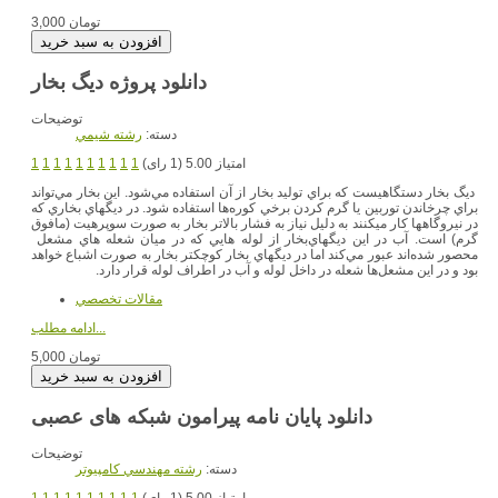
3,000 تومان
دانلود پروژه دیگ بخار
توضیحات
دسته:
رشته شيمي
امتیاز 5.00 (1 رای)
1
1
1
1
1
1
1
1
1
1
ديگ بخار دستگاهيست كه براي توليد بخار از آن استفاده مي‌شود. اين بخار مي‌تواند
براي چرخاندن توربين يا گرم كردن برخي كوره‌ها استفاده شود. در ديگهاي بخاري كه
در نيروگاهها كار ميكنند به دليل نياز به فشار بالاتر بخار به صورت سوپرهيت (مافوق
گرم) است. آب در اين ديگهاي‌بخار از لوله هايي كه در ميان شعله هاي مشعل
محصور شده‌اند عبور مي‌كند اما در ديگهاي بخار كوچكتر بخار به صورت اشباع خواهد
بود و در اين مشعل‌ها شعله در داخل لوله و آب در اطراف لوله قرار دارد.
مقالات تخصصي
ادامه مطلب...
5,000 تومان
دانلود پایان نامه پیرامون شبکه های عصبی
توضیحات
دسته:
رشته مهندسي کامپيوتر
امتیاز 5.00 (1 رای)
1
1
1
1
1
1
1
1
1
1