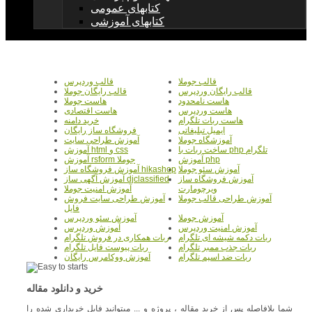
کتابهای عمومی
کتابهای آموزشی
قالب جوملا
قالب وردپرس
قالب رایگان وردپرس
قالب رایگان جوملا
هاست نامحدود
هاست جوملا
هاست وردپرس
هاست اقتصادی
هاست ربات تلگرام
خرید دامنه
ایمیل تبلیغاتی
فروشگاه ساز رایگان
آموزشگاه جوملا
آموزش طراحی سایت
ساخت ربات با php تلگرام
آموزش html و css
آموزش php
آموزش rsform جوملا
آموزش سئو جوملا
آموزش فروشگاه ساز hikashop
آموزش فروشگاه ساز
آموزش آگهی ساز djclassified
ویرچومارت
آموزش امنیت جوملا
آموزش طراحی قالب جوملا
آموزش طراحی سایت فروش
فایل
آموزش جوملا
آموزش سئو وردپرس
آموزش امنیت وردپرس
آموزش وردپرس
ربات دکمه شیشه ای تلگرام
ربات همکاری در فروش تلگرام
ربات جذب ممبر تلگرام
ربات پیوست فایل تلگرام
ربات ضد اسپم تلگرام
آموزش ووکامرس رایگان
خرید و دانلود مقاله
شما بلافاصله پس از خرید مقاله ، پروژه و ... میتوانید فایل خریداری شده را