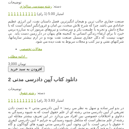
توضیحات
دسته:
رشته مهندسي متالوژي
امتیاز 5.00 (1 رای)
1
1
1
1
1
1
1
1
1
1
صنعت حفاري جالب ترين و هيجان انگيزترين فصل داستان نفت، اين انرژي عظيم
خدادادي مي باشد. چرا كه شرح تلاش سخت، بي امان و غرورانگيز انسان است كه با
سلاح دانش و تجربه با طبيعت بكر و سرسخت و نيروهاي مرموز آن به مبارزه برمي
خيزد تا براي ارتفاء زندگي انساني به گنجينه هاي پنهان در دل زمين دست يابد. بي
جهت نيست كه دكل حفاري سمبل صنعت نفت بوده و در آرم بيشتر سازمانها،
شركتهاي نفتي و نيز كتب و مجلات مربوط به نفت ديده مي شود.
مقالات تخصصي
ادامه مطلب...
3,000 تومان
دانلود کتاب آیین دادرسی مدنی 2
توضیحات
دسته:
رشته حقوق
امتیاز 3.83 (3 رای)
1
1
1
1
1
1
1
1
1
1
در بدو امر ساده و سهل به نظر مي رسد: « آيين دادرسي مدني » به دست دادن
تعريفي از آيين دادرسي مدني رشته اي از علم حقوق است كه به شيوه رسيدگي به
دعاوي و اختلافات خصوصي بين افراد مي پردازد. در اين تعريف بيشتر مقابله اين
رشته از علم مدنظر است كه متكفل شيوه رسيدگي به جرايم « آيين دادرسي كيفري
» حقوق با درس است. با اين وجود، آيين دادرسي مدني چهره هاي گوناگون و گاه
متضادي را به خود گرفته، به نحوي كه در شناخت اين رشته از علم حقوق نمي توان به