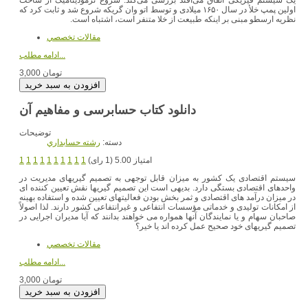
اولین پمپ خلأ در سال ۱۶۵۰ میلادی و توسط اتو وان گریکه شروع شد و ثابت کرد که
نظریه ارسطو مبنی بر اینکه طبیعت از خلا متنفر است، اشتباه است.
مقالات تخصصي
ادامه مطلب...
3,000 تومان
دانلود کتاب حسابرسی و مفاهیم آن
توضیحات
دسته:
رشته حسابداري
امتیاز 5.00 (1 رای)
1
1
1
1
1
1
1
1
1
1
سیستم اقتصادی یک کشور به میزان قابل توجهی به تصمیم گیریهای مدیریت در
واحدهای اقتصادی بستگی دارد. بدیهی است این تصمیم گیریها نقش تعیین کننده ای
در میزان درآمد های اقتصادی و ثمر بخش بودن فعالیتهای تعیین شده و استفاده بهینه
از امکانات تولیدی و خدماتی مؤسسات انتفاعی و غیرانتفاعی کشور دارند. لذا اصولاً
صاحبان سهام و یا نمایندگان آنها همواره می خواهند بدانند که آیا مدیران اجرایی در
تصمیم گیریهای خود صحیح عمل کرده اند یا خیر؟
مقالات تخصصي
ادامه مطلب...
3,000 تومان