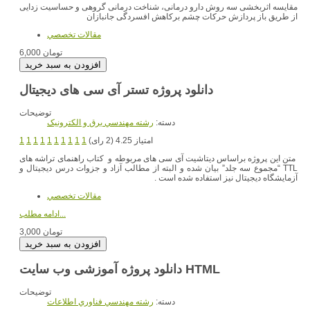
مقایسه اثربخشی سه روش دارو درمانی، شناخت درمانی گروهی و حساسیت زدایی
از طریق باز پردازش حرکات چشم برکاهش افسردگی جانبازان
مقالات تخصصي
6,000 تومان
دانلود پروژه تستر آی سی های دیجیتال
توضیحات
دسته:
رشته مهندسي برق و الکترونيک
امتیاز 4.25 (2 رای)
1
1
1
1
1
1
1
1
1
1
متن این پروژه براساس دیتاشیت آی سی های مربوطه و کتاب راهنمای تراشه های
TTL “مجموع سه جلد” بیان شده و البته از مطالب آزاد و جزوات درس دیجیتال و
آزمایشگاه دیجیتال نیز استفاده شده است .
مقالات تخصصي
ادامه مطلب...
3,000 تومان
دانلود پروژه آموزشی وب سایت HTML
توضیحات
دسته:
رشته مهندسي فناوري اطلاعات