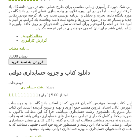
بي شک دوره کارآموزي زماني مناسب براي طرح عملي انچه در دوره دانشگاه ياد
گرفته ايم است، اما من در اين دوره علاوه بر پياده سازي عملي آنچه در دانشگاه در
مورد پايگاه داده، تجزيه و تحليل و برنامه نويسي تحت وب ياد گرفته بوديم، نکاتي
جديد و بسيار جذاب در مورد سرورها و نحوه ثبت دامنه وهاست ياد گرفتم. بر آنيم به
اميد خدا هر انچه را آموختيم براي استفاده ساير دانشجويان بر روي کاغذ بياوريم تا
شايد راهي باشد براي انان که مي خواهند پاي بر اين عرصه بگذارند.
مقاله کامپیوتر
گزارش کارآموزي
ادامه مطلب...
3,000 تومان
دانلود کتاب و جزوه حسابداری دولتی
توضیحات
دسته:
رشته حسابداري
امتیاز 5.00 (1 رای)
1
1
1
1
1
1
1
1
1
1
این کتاب توسط مهندس کامران فقیهی که از اساتید دانشگاه ها و موسسات
آموزش عالی استان قزوین هستند جمع آوری و تهیه و تدوین گردیده است. این کتاب
نیاز مبرم یک دانشجوی رشته حسابداری میباشد، چرا که این مطالب تاکنون به
صورت یکجا و کامل که دارای تمامی سرفصل های حسابداری دولتی باشد نه به چاپ
رسیده و نه موجود میباشد. مطالب این کتاب برگفته از اکثر کتابهای معتبر حسابداری
دولتی و تمامی کتاب های این رشته و همینطور جزوه خود استاد فقیهی میباشد که به
همه ی دانشجویان حسابداری به ویژه حسابداری دولتی پیشنهاد میشود.
مقالات تخصصي