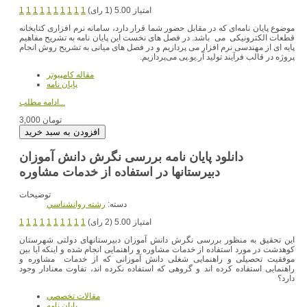
امتیاز 5.00 (1 رای)
1
1
1
1
1
1
1
1
1
1
موضوع پایان نامه‌ای که در مقابل حضور شما قرار دارد، سامانه نرم افزاری کتابخانه
قطعات الکترونیکی‌ می ‌باشد. در فصل های نخست این پایان نامه به تشریح مفاهیم
پایه ای از مهندسی‌ نرم افزار می‌ پردازیم و در فصل های میانی به تشریح روش انجام
پروژه در قالب فرآیند تولید آر.یو.پی‌ می‌پردازیم.
مقاله کامپیوتر
پایان نامه
ادامه مطلب...
3,000 تومان
دانلود پایان نامه بررسی نگرش دانش آموزان
دبیرستانها در استفاده از خدمات مشاوره
توضیحات
دسته:
رشته روانشناسي
امتیاز 5.00 (2 رای)
1
1
1
1
1
1
1
1
1
1
این تحقیق به منظور بررسی نگرش دانش آموزان دبیرستانهای دولتی شهرستان
کوهدشت در مورد استفاده از خدمات مشاوره و راهنمایی انجام شده و اینکه ایا بین
موفقیت تحصیلی و راهنمایی شغلی دانش آموزانی که از خدمات مشاوره و
راهنمایی استفاده کرده اند و گروهی که استفاده نکرده اند، تفاوت معنادار وجود
دارد؟
مقالات تخصصي
پایان نامه