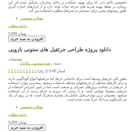
تخصصي تاكيد دارد كه براي بهبود عمليات در داخل سازمان تشكيل شده اند. اين
رويكرد بر نقطه بهينه هزينه هاي چرخه حيات توجه دارد و از ابزارهاي اندازه گيري
طبق روشهاي معين براي دستيابي به شرايط مطلوب استفاده مي كند.
مقالات تخصصي
ادامه مطلب...
3,000 تومان
توضیحات
دسته:
رشته مهندسي مکانيک
امتیاز 5.00 (1 رای)
1
1
1
1
1
1
1
1
1
1
بطور کلی جرثقیل وسیله است برای جابجایی بارها, اما جرثقیلها انواع گوناگونی دارند
و برای کارهای مختلف از جرثقیلهای مختلف استفاده میشود. بیشترین موارد استفاده
از جرثقیل در ساخت پروژهای عمرانی و صنعت است اما در امور عمرانی استفاده از
جرثقیل معمولا موقتی است و تا زمانی که پروژه به اتمام برسد از آن استفاده
میشود. معمولی ترین نوع جرثقیل شامل یک پلتفرم متحرک است که بر روی آن یک
تیر تلسکوپی و یا یک خرپا نصب شده است.
مقالات تخصصي
ادامه مطلب...
3,000 تومان