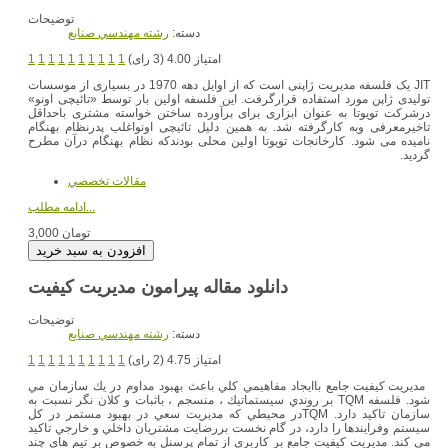
توضیحات
دسته:
رشته مهندسي صنايع
امتیاز 4.00 (3 رای)
1
1
1
1
1
1
1
1
1
1
JIT
یک فلسفه مدیریت ژاپنی است که از اوایل دهه 1970 در بسیاری از موسسات
تولیدی ژاپن مورد استفاده قرارگرفت. این فلسفه اولین بار توسط «تائیچی اونو»
درشرکت تویوتا به عنوان ابزاری برای برآورده ساختن خواسته مشتری باحداقل
تاخیرمعرفی وبه کارگرفته شد. به همین دلیل تائیچی اونواغلب پدرنظام بهنگام
نامیده می شود. کارخانجات تویوتا اولین محلی بودندکه نظام بهنگام درآن مطرح
گردید.
مقالات تخصصي
ادامه مطلب...
3,000 تومان
دانلود مقاله پیرامون مدیریت کیفیت
توضیحات
دسته:
رشته مهندسي صنايع
امتیاز 4.75 (2 رای)
1
1
1
1
1
1
1
1
1
1
مديريت كيفيت جامع باايجاد مفاهيمي كلي باعث بهبود مداوم در يك سازمان مي
شود. فلسفه TQM بر روندي سيستماتيك ، منسجم ، باثبات و كلان نگر نسبت به
سازمان تاكيد دارد. TQMدر محيطي كه مديريت سعي در بهبود مستمر در كل
سيستم وفرايندها را دارد، در گام نخست بررضايت مشتريان داخلي و خارجي تاكيد
مي كند. مديريت كيفيت جامع بر كاربري از تمام پرسنل به خصوص بر تيم هاي چند