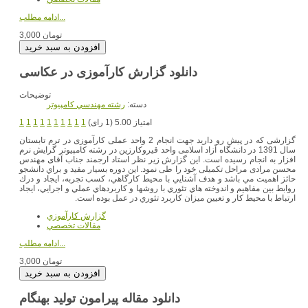
ادامه مطلب...
3,000 تومان
دانلود گزارش کارآموزی در عکاسی
توضیحات
دسته:
رشته مهندسي کامپيوتر
امتیاز 5.00 (1 رای)
1
1
1
1
1
1
1
1
1
1
گزارشی که در پیش رو دارید جهت انجام 2 واحد عملی کارآموزی در ترم تابستان
سال 1391 در دانشگاه آزاد اسلامی واحد قیروکارزین در رشته کامپیوتر گرایش نرم
افزار به انجام رسیده است. این گزارش زیر نظر استاد ارجمند جناب آقای مهندس
محسن مرادی مراحل تکمیلی خود را طی نمود. اين دوره بسيار مفيد و براي دانشجو
حائز اهميت مي باشد و هدف آشنايي با محيط كارگاهي، كسب تجربه، ايجاد و درك
روابط بين مفاهيم و اندوخته هاي تئوري با روشها و كاربردهاي عملي و اجرايي، ايجاد
ارتباط با محيط كار و تعيين ميزان كاربرد تئوري در عمل بوده است.
گزارش کارآموزي
مقالات تخصصي
ادامه مطلب...
3,000 تومان
دانلود مقاله پیرامون تولید بهنگام