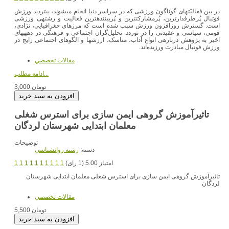
در بین فعالیّت‏های گوناگون ورزشی که در سراسر دنیا انجام می‏شوند، بی‏تردید ورزش
فوتبال پُرطرفدارترین، پُرمشارکت‏ترین و پُربیننده‏ترین فعالیت و رشته‏ی ورزشی
است. گسترش روزافزون ورزش سبب شده است که مرزهای جغرافیایی، نژادی،
قومی، سیاسی و عقیدتی را در نوردد. تحلیل‌گران اجتماعی و فرهنگی در دهه‏های
اخیر به پژوهش درباره‏ی انواع آداب، مناسک، ارزش‏ها و الگوهای اجتماعی رایج در
ورزش فوتبال مبادرت ورزیده‌اند.
مقالات تخصصي
ادامه مطلب...
3,000 تومان
تاثیرآموزش گروهی ایمن سازی برای استرس شغلی
معلمان ابتدایی شهرستان لردگان
توضیحات
دسته:
رشته روانشناسي
امتیاز 5.00 (1 رای)
1
1
1
1
1
1
1
1
1
1
تاثیرآموزش گروهی ایمن سازی برای استرس شغلی معلمان ابتدایی شهرستان
لردگان
مقالات تخصصي
5,500 تومان