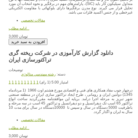
متداول سیلیکون کار باید (SiC)، پارامترهای مهم در برقگیر و نحوه انتخاب آن مورد
تحلیل قرار می گیرند. نوع مدرن برقگیرها دارای بلوکهائی با مقاومت الکتریکی
غیرخطی و از جنس اکسید فلزات می باشد.
مقالات تخصصي
ادامه مطلب...
3,000 تومان
دانلود گزارش کارآموزی در شرکت ریخته گری
تراکتورسازی ایران
توضیحات
دسته:
رشته مهندسي متالوژي
امتیاز 5.00 (1 رای)
1
1
1
1
1
1
1
1
1
1
درچهار چوب مفاد همکاری های فنی و اقتصادی مورخ هشتم اوت 1966 (1 مردادماه
1345) دولتین ایران و رومانی ، طرح ایجاد تراکتور سازی ایران در منطقه صنعتی
شهر تبریز به مرحله اجرا درآمد. برپایه این موافقتنامه مقررگردید ساخت انواع
تراکتور 65 اسب تک دیفرانسیل و دو دیفرانسیل و تراکتور 45 اسب در سه مرحله و
باظرفیت 5000 دستگاه در سال و سپس تا 10000دستگاه در سال برای مدت 10
سال به ایران و اگذار گردد.
مقالات تخصصي
ادامه مطلب...
3,000 تومان