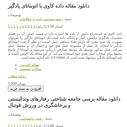
دانلود مقاله داده کاوی با اتوماتای یادگیر
توضیحات
دسته:
رشته مهندسي فناوري اطلاعات
امتیاز 5.00 (1 رای)
1
1
1
1
1
1
1
1
1
1
داده کاوی به استخراج دانش از داده ها اشاره دارد و هسته اصلی آن در فصل
مشترک یادگیری ماشین، آمار و پایگاه داده است.يک اتوماتاي يادگير را مي‌توان
بصورت يک شئ مجرد که داراي تعداد متناهي عمل است، در نظر گرفت. اتوماتاي
يادگير با انتخاب يک عمل از مجموعه عمل هاي خود و اِعمال آن بر محيط، عمل
مي‌کند. عمل مذکور توسط يک محيط تصادفي ارزيابي مي‌شود و اتوماتا از پاسخ
محيط براي انتخاب عمل بعدي خود استفاده مي‌کند. در این مقاله یک کاوش کننده بر
پایه اتوماتای یادگیر پیشنهاد شده است که LA-miner نام گذاری شده است.
مقاله کامپیوتر
مقالات تخصصي
ادامه مطلب...
3,000 تومان
دانلود مقاله برسی جامعه شناختی رفتارهای وندالیستی
و پرخاشگری در ورزش فوتبال
توضیحات
دسته:
رشته روانشناسي
امتیاز 5.00 (1 رای)
1
1
1
1
1
1
1
1
1
1