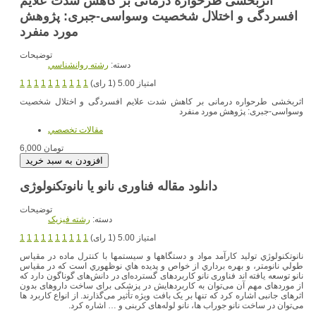
اثربخشی طرحواره درمانی بر کاهش شدت علایم
افسردگی و اختلال شخصیت وسواسی-جبری: پژوهش
مورد منفرد
توضیحات
دسته:
رشته روانشناسي
امتیاز 5.00 (1 رای)
1
1
1
1
1
1
1
1
1
1
اثربخشی طرحواره درمانی بر کاهش شدت علایم افسردگی و اختلال شخصیت
وسواسی-جبری: پژوهش مورد منفرد
مقالات تخصصي
6,000 تومان
دانلود مقاله فناوری نانو یا نانوتکنولوژی
توضیحات
دسته:
رشته فيزيک
امتیاز 5.00 (1 رای)
1
1
1
1
1
1
1
1
1
1
نانوتكنولوژي توليد كارآمد مواد و دستگاهها و سيستمها با كنترل ماده در مقياس
طولي نانومتر، و بهره برداري از خواص و پديده هاي نوظهوري است كه در مقياس
نانو توسعه يافته اند فناوری نانو کاربردهای گسترده‌ای در دانش‌های گوناگون دارد که
از موردهای مهم آن می‌توان به کاربردهایش در پزشکی برای ساخت داروهای بدون
اثرهای جانبی اشاره کرد که تنها بر یک بافت ویژه تأثیر می‌گذارند. از انواع کاربرد ها
می‌توان در ساخت نانو جوراب ها، نانو لوله‌های کربنی و … اشاره کرد.