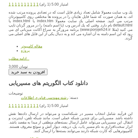
امتیاز 5.00 (1 رای)
1
1
1
1
1
1
1
1
1
1
یك وب سایت معمولا شامل تعداد زیادی فایل است كه در تعدادی پرونده مرتب شده
اند، به همان صورت كه شما فایل هایتان را در پرونده ها مختلفی روی كامپیوترتان
مرتب می كنید. صفحه اصلی یك سایت معمولا index.htm یا index.html یا
default.html نام دارد. وقتی كه یك آدرس وب (یا اسم دامنه) را در مرور گرتان تایپ
می كنید (مثلا www.porojeh24.ir) برنامه مرورگر به سراغ اكانت میزبانی ای می
رود كه این اسم دامنه به آن اشاره می كند و به دنبال یكی از این فایل های اصلی می
گردد.
مقاله کامپیوتر
پروژه
ادامه مطلب...
3,000 تومان
دانلود کتاب الگوریتم های مسیریابی
توضیحات
دسته:
رشته مهندسي فناوري اطلاعات
امتیاز 5.00 (1 رای)
1
1
1
1
1
1
1
1
1
1
این فرآیند شامل انتخاب مسیر در شبکه‌است و می‌تواند در ارسال داده‌ها نقش
داشته باشد. مسیریابی برای چندین شبکه عملی است. مانند شبکه تلفن، اینترنت و
انتقال. این مسیریابی می‌تواند عامل ارسال بسته‌های منطقی از مبدا به مقصد باشد.
ابزار سخت‌افزاری به نام مسیر یاب، پل، دریچه، دیوار آتش و سوئچ معروف هستند.
کامپیوترهایی که کارت شبکه دارنند می‌توانند بسته‌ها را ارسال کنند.