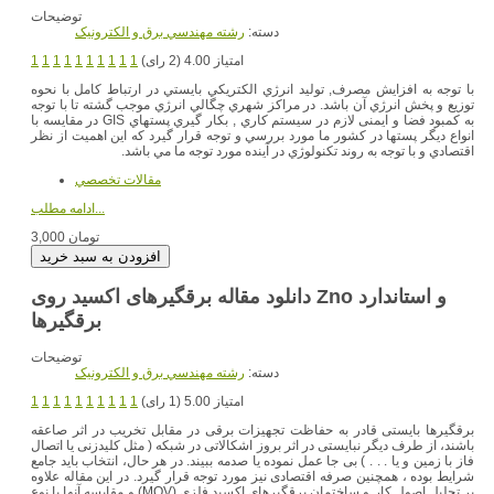
توضیحات
دسته:
رشته مهندسي برق و الکترونيک
امتیاز 4.00 (2 رای)
1
1
1
1
1
1
1
1
1
1
با توجه به افزايش مصرف, توليد انرژي الكتريكي بايستي در ارتباط كامل با نحوه
توزيع و پخش انرژي آن باشد. در مراكز شهري چگالي انرژي موجب گشته تا با توجه
به كمبود فضا و ايمنی لازم در سيستم كاري , بكار گيري پستهاي GIS در مقايسه با
انواع ديگر پستها در كشور ما مورد بررسي و توجه قرار گيرد كه اين اهميت از نظر
اقتصادي و با توجه به روند تكنولوژي در آينده مورد توجه ما مي باشد.
مقالات تخصصي
ادامه مطلب...
3,000 تومان
دانلود مقاله برقگیرهای اکسید روی Zno و استاندارد
برقگیرها
توضیحات
دسته:
رشته مهندسي برق و الکترونيک
امتیاز 5.00 (1 رای)
1
1
1
1
1
1
1
1
1
1
برقگیرها بایستی قادر به حفاظت تجهیزات برقی در مقابل تخریب در اثر صاعقه
باشند، از طرف دیگر نبایستی در اثر بروز اشکالاتی در شبکه ( مثل کلیدزنی یا اتصال
فاز با زمین و یا . . . ) بی جا عمل نموده یا صدمه ببیند. در هر حال، انتخاب باید جامع
شرایط بوده ، همچنین صرفه اقتصادی نیز مورد توجه قرار گیرد. در این مقاله علاوه
بر تحلیل اصول کار و ساختمان برقگیرهای اکسید فلزی (MOV) و مقایسه آنها با نوع