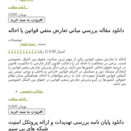
ادامه مطلب...
3,000 تومان
توضیحات
دسته:
رشته حقوق
امتیاز 5.00 (1 رای)
1
1
1
1
1
1
1
1
1
1
احاله يا تعارض منفي قوانين يكي از مهم ترين مباحث حقوق بين الملل خصوصي
است. برخي در مخالفت با احاله آن را دخالت قانون گذار خارجي با حاكميت قانون
در عرصه حقوق داخلي كشورها مي دانند، برخي ديگر پذيرش تعارض منفي قوانين را
ايجادگر مسئله دور و تسلسل در اجراي قوانين خارجي و داخلي و نوعي تنيس بين
المللي قوانين قلمداد نموده اند. اما، به زعم موافقان با احاله، هماهنگي ميان نظام
حقوقي كشورها در گرو پذيرش تعارض منفي قوانين در حقوق بين الملل خصوصي
مي باشد.
مقالات تخصصي
ادامه مطلب...
3,000 تومان
دانلود پایان نامه بررسی تهدیدات و ارائه پروتکل امنیت
شبکه های بی سیم