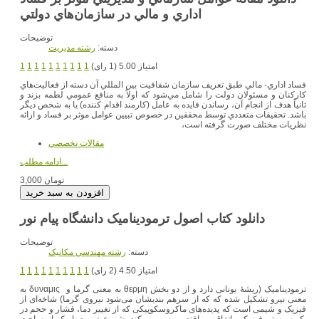
اداري و مالي در سازمان‌هاي دولتي
توضیحات
دسته:
رشته مديريت
امتیاز 5.00 (1 رای)
1
1
1
1
1
1
1
1
1
1
فساد اداري- مالي طبق تعريف سازمان شفافيت بين المللي آن دسته از فعاليت‌هاي
کارکنان و مسئولان دولت را شامل مي‌شود که اولاً به منافع عمومي لطمه بزند و
ثانياً هدف از انجام آن، رساندن فايده به عامل (کارمند اقدام کننده) يا به شخص ديگر
باشد. تحقيقات متعددي توسط محققين در خصوص تبيين عوامل موثر بر فساد و ارائه
نظريات مختلف صورت گرفته است،
مقالات تخصصي
ادامه مطلب...
3,000 تومان
دانلود کتاب اصول ترمودینامیک دانشگاه پیام نور
توضیحات
دسته:
رشته مهندسي مکانيک
امتیاز 4.50 (2 رای)
1
1
1
1
1
1
1
1
1
1
ترمودینامیک (ریشهٔ یونانی دارد و از دو بخش θερμη به معنی گرما و δυναμις به
معنی نیرو تشکیل شده که که از سرهم بندیشان می‌شود نیروی گرما) شاخه‌ای از
فیزیک و شیمی است که پدیده‌های ماکروسکوپیکی که از تغییر دما، فشار و حجم در
یک سیستم فیزیکی اتفاق می‌افتد بررسی می‌کند. شروع ترمودینامیک از ساخت