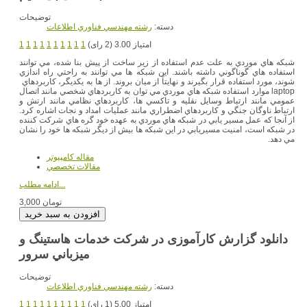
توضیحات
دسته:
رشته مهندسي فناوري اطلاعات
امتیاز 3.00 (2 رای)
1
1
1
1
1
1
1
1
1
1
شبكه هاي موردي به علت عدم استفاده از زير ساخت از پيش بنا شده، مي توانند
استفاده هاي گوناگوني داشته باشند. اين شبكه ها مي توانند به راحتي راه اندازي
شوند، مورد استفاده قرار بگيرند و نهايتاً از ميان بروند. از ها به يكديگر، كاربردهاي
laptop موارد استفاده شبكه هاي موردي مي توان به كاربردهاي شخصي مانند اتصال
عمومي مانند ارتباط وسايل نقليه و تاكسي ها، كاربردهاي نظامي مانند ارتش و
ارتباط ناوگان جنگي و كاربردهاي اضطراري مانند عمليات امداد و نجات اشاره كرد.
از آنجا كه عمل مسير يابي در شبكه هاي موردي به عهده خود گره هاي شركت كننده
در شبكه است، امنيت مسيريابي در اين شبكه ها بيش از ديگر شبكه ها خود را نشان
مي دهد.
مقاله کامپیوتر
مقالات تخصصي
ادامه مطلب...
3,000 تومان
دانلود گزارش کارآموزی در شرکت خدمات هاستينگ و
ميزباني سرور
توضیحات
دسته:
رشته مهندسي فناوري اطلاعات
امتیاز 5.00 (1 رای)
1
1
1
1
1
1
1
1
1
1