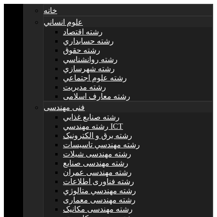
خانه
علوم انساني
رشته اقتصاد
رشته حسابداري
رشته حقوق
رشته روانشناسي
رشته شهرسازي
رشته علوم اجتماعي
رشته مديريت
رشته معارف اسلامی
فنی مهندسی
رشته صنايع غذايي
رشته مهندسي ICT
رشته برق و الکترونيک
رشته مهندسي تاسيسات
رشته مهندسی شیلات
رشته مهندسی صنایع
رشته مهندسی عمران
رشته فناوری اطلاعات
رشته مهندسي متالوژي
رشته مهندسی معماری
رشته مهندسی مکانیک