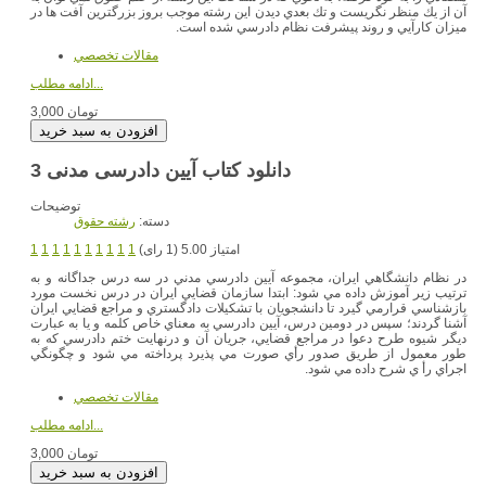
آن از يك منظر نگريست و تك بعدي ديدن اين رشته موجب بروز بزرگترين آفت ها در
ميزان كارآيي و روند پيشرفت نظام دادرسي شده است.
مقالات تخصصي
ادامه مطلب...
3,000 تومان
دانلود کتاب آیین دادرسی مدنی 3
توضیحات
دسته:
رشته حقوق
امتیاز 5.00 (1 رای)
1
1
1
1
1
1
1
1
1
1
در نظام دانشگاهي ايران، مجموعه آيين دادرسي مدني در سه درس جداگانه و به
ترتيب زير آموزش داده مي شود: ابتدا سازمان قضايي ايران در درس نخست مورد
بازشناسي قرارمي گيرد تا دانشجويان با تشكيلات دادگستري و مراجع قضايي ايران
آشنا گردند؛ سپس در دومين درس، آيين دادرسي به معناي خاص كلمه و يا به عبارت
ديگر شيوه طرح دعوا در مراجع قضايي، جريان آن و درنهايت ختم دادرسي كه به
طور معمول از طريق صدور رأي صورت مي پذيرد پرداخته مي شود و چگونگي
اجراي رأ ي شرح داده مي شود.
مقالات تخصصي
ادامه مطلب...
3,000 تومان