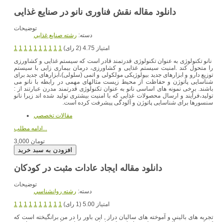
دانلود مقاله نقش فناوری نانو در صنایع غذایی
توضیحات
دسته:
رشته صنايع غذايي
امتیاز 4.75 (2 رای)
1
1
1
1
1
1
1
1
1
1
نانو تکنولوژی به عنوان تکنولوژی قدرتمند قادر است که سیستم غذایی و کشاورزی
را متحول کند .امنیت سیستم غذایی و کشاورزی، درمان بیماری زایی با سیستم
توزیع دارو و ابزارهای جدید بیولوژیکی مولکولی و اتمی (سلولی)،ابزارهای جدید برای
شناسایی پاتوژن و حفاظت از محیط زیست مثالهای مهمی در رابطه با نانو می
باشند. برخی نمونه های اساسی نانو به عنوان تکنولوژی قدرتمند مدرن عبارتند از :
تولید،فرآیند و ارسال محصولات غذایی که با امنیت بیشتری تولید شده اند زیرا نانو
سنسورها برای شناسایی پاتوژن و آلودگی پیشرفت کرده است.
مقالات تخصصي
ادامه مطلب...
3,000 تومان
دانلود مقاله ایجاد عادات مثبت در کودکان
توضیحات
دسته:
رشته روانشناسي
امتیاز 5.00 (1 رای)
1
1
1
1
1
1
1
1
1
1
تجربه های بالینی و آموخته های سالیان دراز , این باور را در من برانگیخته است که