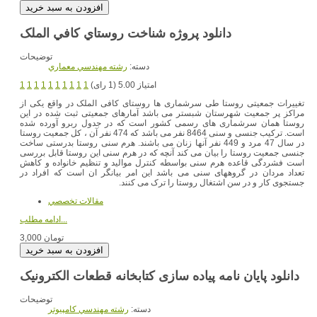
دانلود پروژه شناخت روستاي كافي الملک
توضیحات
دسته:
رشته مهندسي معماري
امتیاز 5.00 (1 رای)
1
1
1
1
1
1
1
1
1
1
تغییرات جمعیتی روستا طی سرشماری ها روستای کافی الملک در واقع یکی از
مراکز پر جمعیت شهرستان شبستر می باشد آمارهای جمعیتی ثبت شده در این
روستا همان سرشماری های رسمی کشور است که در جدول ربرو آورده شده
است. ترکیب جنسی و سنی 8464 نفر می باشد که 474 نفر آن ، کل جمعیت روستا
در سال 47 مرد و 449 نفر آنها زنان می باشند. هرم سنی روستا بدرستی ساخت
جنسی جمعیت روستا را بیان می کند آنچه که در هرم سنی این روستا قابل بررسی
است فشردگی قاعده هرم سنی بواسطه کنترل موالید و تنظیم خانواده و کاهش
تعداد مردان در گروههای سنی می باشد این امر بیانگر ان است که افراد در
جستجوی کار و در سن اشتغال روستا را ترک می کنند.
مقالات تخصصي
ادامه مطلب...
3,000 تومان
دانلود پایان نامه پیاده سازی کتابخانه قطعات الکترونیک
توضیحات
دسته:
رشته مهندسي کامپيوتر