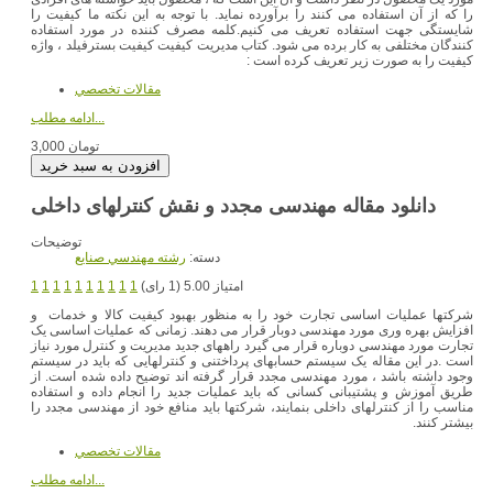
را که از آن استفاده می کنند را برآورده نماید. با توجه به این نکته ما کیفیت را
شایستگی جهت استفاده تعریف می کنیم.کلمه مصرف کننده در مورد استفاده
کنندگان مختلفی به کار برده می شود. کتاب مدیریت کیفیت کیفیت بسترفیلد ، واژه
کیفیت را به صورت زیر تعریف کرده است :
مقالات تخصصي
ادامه مطلب...
3,000 تومان
توضیحات
دسته:
رشته مهندسي صنايع
امتیاز 5.00 (1 رای)
1
1
1
1
1
1
1
1
1
1
شرکتها عملیات اساسی تجارت خود را به منظور بهبود کیفیت کالا و خدمات و
افزایش بهره وری مورد مهندسی دوبار قرار می دهند. زمانی که عملیات اساسی یک
تجارت مورد مهندسی دوباره قرار می گیرد راههای جدید مدیریت و کنترل مورد نیاز
است .در این مقاله یک سیستم حسابهای پرداختنی و کنترلهایی که باید در سیستم
وجود داشته باشد ، مورد مهندسی مجدد قرار گرفته اند توضیح داده شده است. از
طریق آموزش و پشتیبانی کسانی که باید عملیات جدید را انجام داده و استفاده
مناسب را از کنترلهای داخلی بنمایند، شرکتها باید منافع خود از مهندسی مجدد را
بیشتر کنند.
مقالات تخصصي
ادامه مطلب...