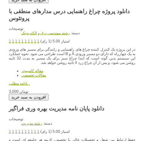
دانلود پروژه چراغ راهنمایی درس مدارهای منطقی با
پروتئوس
توضیحات
دسته:
رشته مهندسي برق و الکترونيک
امتیاز 5.00 (1 رای)
1
1
1
1
1
1
1
1
1
1
در این پروژه یک کنترل کننده چراغ های راهنمایی و رانندگی برای مسیر های ورودی
به یک چهارراه که دارای دو مسیر ورودی A و B است طراحی می شود. نحوه عملکرد
این سیستم بدین گونه است که ابتدا چراغ سبز برای یک مسیر به مدت 32 ثانیه
روشن می شود، و پس از آن چراغ زرد 4 ثانیه روشن خواهد شد.
مقاله کامپیوتر
مقالات تخصصي
ادامه مطلب...
3,000 تومان
توضیحات
دسته:
رشته مديريت
امتیاز 5.00 (1 رای)
1
1
1
1
1
1
1
1
1
1
حفظ ارتباط بین شغل و تحصیلات عالی یا تخصص، لازمه هر جامعه ای است و