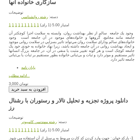
سازگاری خانواده آنها
توضیحات
دسته:
رشته روانشناسي
امتیاز 5.00 (1 رای)
1
1
1
1
1
1
1
1
1
1
وجود يك جامعه سالم از نظر بهداشت روان، وابسته به سلامت اجزا کوچکتر آن
جامعه مانند مجامع، گروهها و خانواده‌های موجود در آن جامعه است وجود
خانواده‌های سالم ودارای سلامت روان مي‌تواند تاثير بسزايي در سلامت روانی موجود
و ايجاد بهداشت روانی در آن جامعه داشته باشد، زيرا نهاد خانواده به خودی خود يک
جامعه کوچک است و هر گونه تغيير مثبت يا منفی در آن، در جامعه بزرگ انسانها
تاثير مستقيم و موثر دارد و ثبات و بی‌ثباتی خانواده بطور مستقيم بر ثبات يا بی‌ثباتی
جامعه تاثير دارد.
پایان نامه
ادامه مطلب...
3,000 تومان
دانلود پروژه تجزیه و تحلیل تالار و رستوران با رشنال
رز
توضیحات
دسته:
رشته مهندسي کامپيوتر
امتیاز 5.00 (1 رای)
1
1
1
1
1
1
1
1
1
1
1- بارکد خوان : جهت وارد کردن کد کارت مربوط به پرسنل از آن استفاده مي شود.