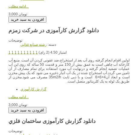
ادامه مطلب...
3,000 تومان
دانلود گزارش کارآموزی در شرکت زمزم
توضیحات
دسته:
رشته صنايع غذايي
امتیاز 4.50 (2 رای)
1
1
1
1
1
1
1
1
1
1
اولین اقدام انجام گرفته روی آب بعد ار استخراج،ضد عفونی کردن آن است. منبع آب
کارخانه آب چاهی است به عمق بیش از 150 متر و قدمت 50 ساله که روی این آب
عملیات تصفیه انجام گرفته و درنهایت آب مورد استفاده برای تمام مصارف از آن
تامین می گردد.آب استخراج شده در یک آب انبار ذخیره می شود که یک پیش مخزن
است و ابعاد آن4×6×6 است و با دبی ثابت 35m2/h مصرف می شود.مخزن از
طریق یک لوله به یک کلریناتور متصل است.
گزارش کارآموزي
ادامه مطلب...
3,000 تومان
دانلود گزارش کارآموزی ساختمان فلزي
توضیحات