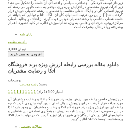
زیربنای توسعه فرهنگی، اجتماعی، سیاسی و اقتصادی آن جامعه را تشکیل می دهد؛
زیرا اثرات نیروی متخصص در افزایش بهره وری موقعی به منصه ظهور می رسند که
نیروی انسانی کار در جایگاه شغلی متناسب با تخصص یا رشته تحصیلی خویش قرار
گرفته باشد[1].از این رو، ترتیب انسانهای کاردان، آگاه، دانا و توانایی که بتوانند در
جامعه شغلی متناسب با رشته تحصیلی خود بر عهده گیرند از اهداف و وظایف اصلی
مراکز تربیتی، حرفه ای و علمی، به ویژه نظام آموزش عالی، در کلیه کشورها اعم از
پیشرفته و یا در حال پیشرفت است.
پایان نامه
ادامه مطلب...
3,000 تومان
دانلود مقاله بررسی رابطه ارزش ویژه برند فروشگاه
اتکا و رضایت مشتریان
توضیحات
دسته:
رشته مديريت
امتیاز 5.00 (1 رای)
1
1
1
1
1
1
1
1
1
1
در پژوهش حاضر، رابطه بین ارزش ویژه برند فروشگاه اتکا و رضایت مشتریان آن
مورد مداقه قرار گرفت. در این پژوهش سوال اصلی، بدين گونه بيان مي گردد كه چه
رابطه ای بین ارزش ویژه برند فروشگاه اتکا و رضایت مشتریان آن وجود دارد؟ لذا
در اين خصوص، تعداد 385 پرسشنامه به روش نمونه‌گیری تصادفی بين شاغلین و
خانواده‌های آنان در یکی از یگان‌های شهر تهران توزيع گرديد. که در نهایت تعداد 358
پرسشنامه، توسط SPSS آناليز گرديد.
مقالات تخصصي