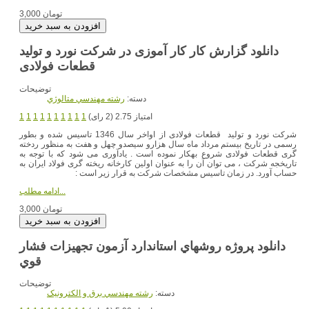
3,000 تومان
دانلود گزارش کار کار آموزی در شرکت نورد و تولید
توضیحات
دسته:
رشته مهندسي متالوژي
امتیاز 2.75 (2 رای)
1
1
1
1
1
1
1
1
1
1
شرکت نورد و تولید قطعات فولادی از اواخر سال 1346 تاسیس شده و بطور
رسمی در تاریخ بیستم مرداد ماه سال هزارو سیصدو چهل و هفت به منظور ردخته
گری قطعات فولادی شروع بهکار نموده است . یادآوری می شود که با توجه به
تاریخجه شرکت ، می توان آن را به عنوان اولین کارخانه ریخته گری فولاد ایران به
حساب آورد. در زمان تاسیس مشخصات شرکت به قرار زیر است :
ادامه مطلب...
3,000 تومان
دانلود پروژه روشهاي استاندارد آزمون تجهيزات فشار
قوي
توضیحات
دسته:
رشته مهندسي برق و الکترونيک