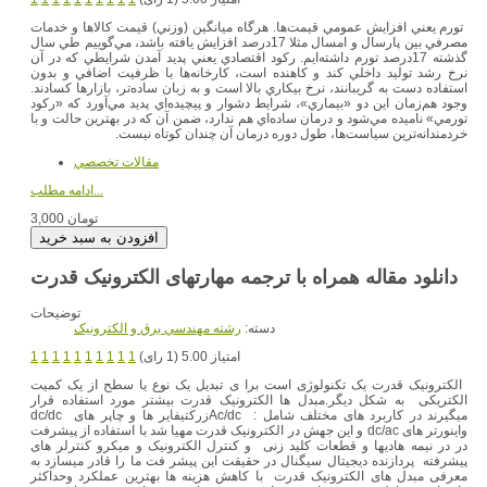
تورم يعني افزايش عمومي قيمت‌ها. هرگاه ميانگين (وزني) قيمت كالاها و خدمات
مصرفي بين پارسال و امسال مثلا 17درصد افزايش يافته باشد، مي‌گوييم طي سال
گذشته 17درصد تورم داشته‌ايم. ركود اقتصادي يعني پديد آمدن شرايطي كه در آن
نرخ رشد توليد داخلي كند و كاهنده است، كارخانه‌ها با ظرفيت اضافي و بدون
استفاده دست به گريبانند، نرخ بيكاري بالا است و به زبان ساده‌تر، بازارها كسادند.
وجود هم‌زمان اين دو «بيماري»، شرايط دشوار و پيچيده‌اي پديد مي‌آورد كه «ركود
تورمي» ناميده مي‌شود و درمان ساده‌اي هم ندارد، ضمن آن كه در بهترين حالت و با
خردمندانه‌ترين سياست‌ها، طول دوره درمان آن چندان كوتاه نيست.
مقالات تخصصي
ادامه مطلب...
3,000 تومان
دانلود مقاله همراه با ترجمه مهارتهای الکترونیک قدرت
توضیحات
دسته:
رشته مهندسي برق و الکترونيک
امتیاز 5.00 (1 رای)
1
1
1
1
1
1
1
1
1
1
الکترونیک قدرت یک تکنولوژی است برا ی تبدیل یک نوع یا سطح از یک کمیت
الکتریکی به شکل دیگر.مبدل ها الکترونیک قدرت بیشتر مورد استفاده قرار
میگیرند در کاربرد های مختلف شامل : Ac/dcزرکتیفایر ها و چاپر های dc/dc
واینورتر های dc/ac و این جهش در الکترونیک قدرت مهیا شد با استفاده از پیشرفت
در در نیمه هادیها و قطعات کلید زنی و کنترل الکترونیک و میکرو کنترلر های
پیشرفته پردازنده دیجیتال سیگنال در حقیقت این پیشر فت ما را قادر میسازد به
معرفی مبدل های الکترونیک قدرت با کاهش هزینه ها بهترین عملکرد وحداکثر