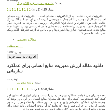
دسته:
رشته مهندسي برق و الکترونيک
امتیاز 4.25 (2 رای)
1
1
1
1
1
1
1
1
1
1
الکترونیک قدرت شاخه ای از الکترونیک صنعتی است. الکترونیک قدرت مبحثی
است متشکل از مهندسی الکترونیک و مهندسی قدرت که در آن عملکرد الکترونیک
حالت جامد برای کنترل و تبدیل توان الکتریکی بررسی می گردد. به عبارت دیگر
الکترونیک قدرت به بررسی استفاده از نیمه هادی ها در قدرت می پردازد. تقریبا تمام
منابع تغذیه جدید همچون شارژرها، اینورترها و یو پی اس ها از ساختارهای الکترونیک
قدرت استفاده می کنند.
مقالات تخصصي
ادامه مطلب...
3,000 تومان
دانلود مقاله ارزش مدیریت منابع انسانی برای عملکرد
سازمانی
توضیحات
دسته:
رشته مديريت
امتیاز 5.00 (1 رای)
1
1
1
1
1
1
1
1
1
1
همه مدیران می خواهند عملکرد بهتر سازمان را ببینند، و برای ابزاری که به این امر
کمک کند جستجو می کنند. برای دهه ها، مدیران منابع انسانی بر این باور بودند که
وظیفه شان عملکرد سازمانی را بهبود می دهد. این مطلب با شک و تردید از سوی
بخشی از مدیران اجرایی همراه بود، که بدانند که آیا بودجه اختصاص داده شده برای
وظایف منابع انسانی با سرمایه گذاری های خوبی مواجه شده است یا نه.