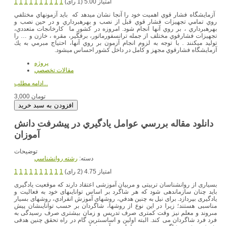
امتیاز 5.00 (1 رای)
1
1
1
1
1
1
1
1
1
1
آزمايشگاه فشار قوي اهميت خود را آنجا نشان مي‎دهد كه بايد آزمونهاي مختلفي
روي تمامي تجهيزات فشار قوي قبل از نصب و بهره‎برداري و در حين نصب و
بهره‎برداري ، بر روي آنها انجام شود. امروزه در كشور ما كارخانجات متعددي،
تجهيزات فشارقوي مختلف از جمله ترانسفورماتور، برقگير، مقره ، خازن و … را
توليد مي‎كنند . با توجه به لزوم انجام آزمون بر روي آنها، احتياج مبرمي به يك
آزمايشگاه فشارقوي مجهز و كامل در داخل كشور احساس مي‎شود.
پروژه
مقالات تخصصي
ادامه مطلب...
3,000 تومان
دانلود مقاله بررسي عوامل يادگيري در پيشرفت دانش
توضیحات
دسته:
رشته روانشناسي
امتیاز 4.75 (2 رای)
1
1
1
1
1
1
1
1
1
1
بسيارى از روانشناسان تربيتى و مربيان آموزشى اعتقاد دارند که موقعيت يادگيرى
بايد چنان سازماندهى شود که هر شاگرد بر اساس توانايىهاى خود به فعاليت و
يادگيرى بپردازد. براى نيل به چنين هدفي، روشهاى آموزش انفرادي، روشهاى بسيار
مناسبى هستند؛ زيرا در اين نوع از روشها، شاگردان بر حسب توانايىشان پيش
مىروند و معلم نيز وقت کمترى صرف تدريس و زمان بيشترى صرف رسيدگى به
فرد فرد شاگردان می کند. البته اولين و اساسىترين گام در راه تحقق چنين هدفى