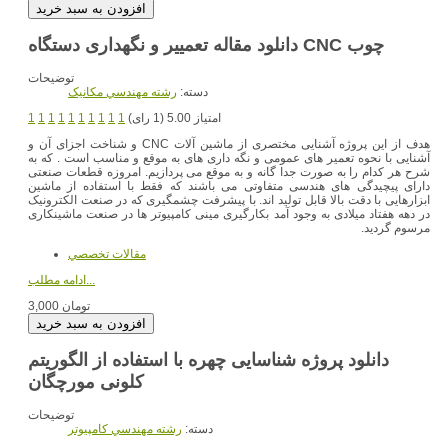
توضیحات
دسته:
رشته مهندسي مکانيک
امتیاز 5.00 (1 رای)
1
1
1
1
1
1
1
1
1
1
هدف از این پروژه آشنایی مختصری از ماشین آلات CNC و شناخت اجزای آن و
آشنایی با نحوه تعمیر های عمومی و نگه داری های به موقع و مناسب است . که به
شرح هر کدام را به صورت جدا گانه و به موقع می پردازیم. امروزه قطعات صنعتی
دارای پیچیدگی های هندسی متفاوتی می باشند که فقط با استفاده از ماشین
ابزارهایی با دقت بالا قابل تولید اند. با پیشرفت چشمگیری که در صنعت الکترونیک
در دهه هفتاد میلادی به وجود آمد بکارگیری مینی کامپیوتر ها در صنعت ماشینکاری
مرسوم گردید.
مقالات تخصصي
ادامه مطلب...
3,000 تومان
دانلود پروژه شناسایی چهره با استفاده از الگوریتم
کلونی مورچگان
توضیحات
دسته:
رشته مهندسي کامپيوتر