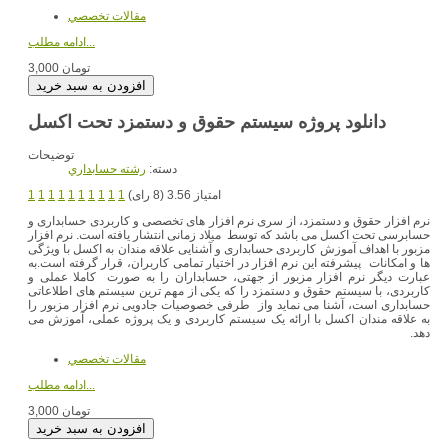
مقالات تخصصي
ادامه مطلب...
3,000 تومان
دانلود پروژه سیستم حقوق و دستمزد تحت اکسل
توضیحات
دسته:
رشته حسابداري
امتیاز 3.56 (8 رای)
1
1
1
1
1
1
1
1
1
1
نرم افزار حقوق و دستمزد، از سری نرم افزار های تخصصی و کاربردی حسابداری و
حسابرسی تحت اکسل می باشد که توسط میلاد زمانی انتشار یافته است. نرم افزار
مزبور با اهداف آموزش کاربردی حسابداری و آشنایی علاقه مندان به اکسل با ویژگی
ها و امکانات پیشرفته این نرم افزار در اختیار تمامی کاربران، قرار گرفته است.به
عبارت دیگر نرم افزار مزبور از جهتی، حسابداران را به صورت کاملا عملی و
کاربردی، با سیستم حقوق و دستمزد را که یکی از مهم ترین سیستم های اطلاعاتی
حسابداری است، آشنا می نماید واز طرفی خصوصیات جادویی نرم افزار مزبور را
به علاقه مندان اکسل با ارائه یک سیستم کاربردی و یک پروژه عملی، آموزش می
دهد.
مقالات تخصصي
ادامه مطلب...
3,000 تومان