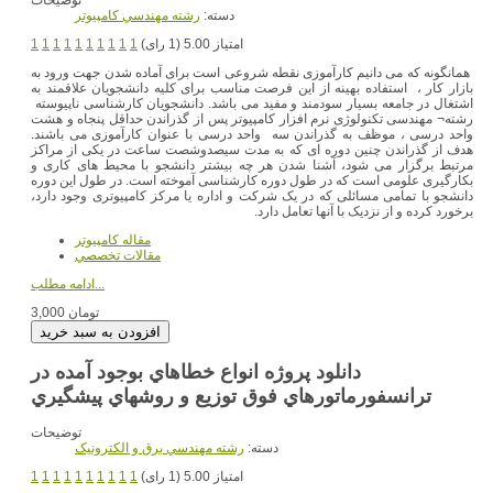
دسته:
رشته مهندسي کامپيوتر
امتیاز 5.00 (1 رای)
1
1
1
1
1
1
1
1
1
1
همانگونه که می دانیم کارآموزی نقطه شروعی است برای آماده شدن جهت ورود به
بازار کار ، استفاده بهینه از این فرصت مناسب برای کلیه دانشجویان علاقمند به
اشتغال در جامعه بسیار سودمند و مفید می باشد. دانشجویان کارشناسی ناپیوسته
رشته¬ مهندسی تکنولوژی نرم افزار کامپیوتر پس از گذراندن حداقل پنجاه و هشت
واحد درسی ، موظف به گذراندن سه واحد درسی با عنوان کارآموزی می باشند.
هدف از گذراندن چنین دوره ای که به مدت سیصدوشصت ساعت در یکی از مراکز
مرتبط برگزار می شود، آشنا شدن هر چه بیشتر دانشجو با محیط های کاری و
بکارگیری علومی است که در طول دوره کارشناسی آموخته است. در طول این دوره
دانشجو با تمامی مسائلی که در یک شرکت و اداره یا مرکز کامپیوتری وجود دارد،
برخورد کرده و از نزدیک با آنها تعامل دارد.
مقاله کامپیوتر
مقالات تخصصي
ادامه مطلب...
3,000 تومان
دانلود پروژه انواع خطاهاي بوجود آمده در
ترانسفورماتورهاي فوق توزيع و روشهاي پيشگيري
توضیحات
دسته:
رشته مهندسي برق و الکترونيک
امتیاز 5.00 (1 رای)
1
1
1
1
1
1
1
1
1
1