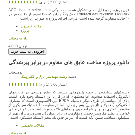
امتیاز 5.00 (1 رای)
1
1
1
1
1
1
1
1
1
1
فایل پروژه از دو فایل اصلی تشکیل شده است : یکی ACO_feature_selection.m
و ExteractFeatureZernik_DWT.m و یک پایگاه داده که ۴۰۰ تصویر از ۴۰ شخص در
۱۰ حالت متفاوت گرفته شده است. مراحل اجرای پروژه به صورت زیر است :
مقاله کامپیوتر
پروژه
ادامه مطلب...
4,000 تومان
دانلود پروژه ساخت عایق های مقاوم در برابر پیرشدگی
توضیحات
دسته:
رشته مهندسي برق و الکترونيک
امتیاز 5.00 (1 رای)
1
1
1
1
1
1
1
1
1
1
لاستيك‎هاي سيليكون از جمله پليمرهايي هستند كه بطور وسيعي در كاربردهاي
الكتريكي استفاده مي‎شوند. اما مسئله‎ا‎ي كه در كار با اين لاستيك وجود دارد، قيمت
بالاي آن مي‎باشد. از طرف ديگر لاستيك EPDM نيز، الاستومري است كه مصارف
الكتريكي (معمولاً ولتاژ پايين) بسياري دارد. اما در مقايسه با لاستيك سيليكون از
مقاومت كمتري در برابر شرايط جوي و دماهاي بالا برخوردار است، در عوض بعضي
خواص آن نظير مقاومت حجمي و مقاومت در برابر هوازدگي هيدروترمال آن بهتر از
سيليكون مي‎باشد، ضمن آنكه قيمت آن نيز در حدود يك پنجم لاستيك سيليكون است.
مقالات تخصصي
ادامه مطلب...