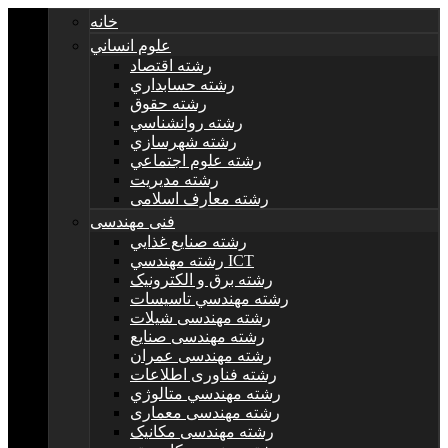
خانه
علوم انساني
رشته اقتصاد
رشته حسابداري
رشته حقوق
رشته روانشناسي
رشته شهرسازي
رشته علوم اجتماعي
رشته مديريت
رشته معارف اسلامی
فنی مهندسی
رشته صنايع غذايي
رشته مهندسي ICT
رشته برق و الکترونيک
رشته مهندسي تاسيسات
رشته مهندسی شیلات
رشته مهندسی صنایع
رشته مهندسی عمران
رشته فناوری اطلاعات
رشته مهندسي متالوژي
رشته مهندسی معماری
رشته مهندسی مکانیک