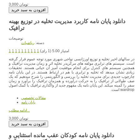
3,000 تومان
دانلود پایان نامه کاربرد مدیریت تخلیه در توزیع بهینه
ترافیک
توضیحات
دسته:
رياضيات
امتیاز 5.00 (1 رای)
1
1
1
1
1
1
1
1
1
1
در سالهای اخیر تخلیه و توزیع اورژانسی نواحی شهری مورد توجه عموم قرار گرفته
است. سیستم های ترابری مولفه های مرکزیدر تخلیه اثر و زمان مدیریت ترافیک و
همچنین سیستم های کنترل برای انجام موفقیت آمیز آن حیاتی هستند. تحقیقات
زیادی نشان میدهد که تخلیه و ترابری با هم در ارتباط هستند. در این پایان نامه
چارچوب جدیدی برای مدیریت تخلیه را بررسی و الگوریتمی را شرح میدهیم که یک
صف طولانی از ترافیک را به حرکت درآورده و همزمان ترافیک را برآورد و زمان
سفر را کمینه میکند. این پایان نامه یک مفهوم جدید از واگذاری ترافیک با کمک اصول
wardrop است.
مقالات تخصصي
پایان نامه
ادامه مطلب...
3,000 تومان
دانلود پایان نامه کودکان عقب مانده استثنایی و