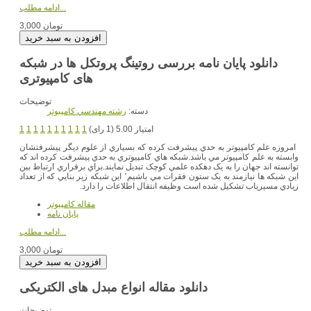
ادامه مطلب...
3,000 تومان
دانلود پایان نامه بررسی روتینگ پروتکل ها در شبکه
های کامپیوتری
توضیحات
دسته:
رشته مهندسي کامپيوتر
امتیاز 5.00 (1 رای)
1
1
1
1
1
1
1
1
1
1
امروزه علم کامپيوتر به حدي پيشرفت کرده که بسياري از علوم ديگر پيشرفتشان
وابسته به علم کامپيوتر مي باشد.شبکه هاي کامپيوتري به حدي پيشرفت کرده اند که
توانسته اند جهان را به يک دهکده علمي کوچک تبديل نمايند.براي برقراري ارتباط بين
اين شبکه ها نيازمند به يک ستون فقرات مي باشيم٬ اين شبکه زير بنايي که از تعداد
زيادي مسيرياب تشکيل شده است وظيفه انتقال اطلاعات را دارد.
مقاله کامپیوتر
پایان نامه
ادامه مطلب...
3,000 تومان
دانلود مقاله انواع مبدل های الکتریکی
توضیحات