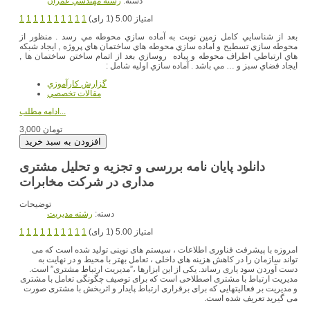
دسته:
رشته مهندسي عمران
امتیاز 5.00 (1 رای)
1
1
1
1
1
1
1
1
1
1
بعد از شناسايي كامل زمين نوبت به آماده سازي محوطه مي رسد . منظور از
محوطه سازي تسطيح و آماده سازي محوطه هاي ساختمان هاي پروژه , ايجاد شبكه
هاي ارتباطي اطراف محوطه و پياده روسازي بعد از اتمام ساختن ساختمان ها ,
ايجاد فضاي سبز و … مي باشد . آماده سازي اوليه شامل :
گزارش کارآموزي
مقالات تخصصي
ادامه مطلب...
3,000 تومان
دانلود پایان نامه بررسی و تجزیه و تحلیل مشتری
مداری در شرکت مخابرات
توضیحات
دسته:
رشته مديريت
امتیاز 5.00 (1 رای)
1
1
1
1
1
1
1
1
1
1
امروزه با پیشرفت فناوری اطلاعات ، سیستم های نوینی تولید شده است که می
تواند سازمان را در کاهش هزینه های داخلی ، تعامل بهتر با محیط و در نهایت به
دست آوردن سود یاری رساند. یکی از این ابزارها ،”مدیریت ارتباط مشتری” است.
مدیریت ارتباط با مشتری اصطلاحی است که برای توصیف چگونگی تعامل با مشتری
و مدیریت بر فعالیتهایی که برای برقراری ارتباط پایدار و اثربخش با مشتری صورت
می گیرید تعریف شده است.