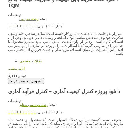
TQM
توضیحات
دسته:
رشته مديريت
امتیاز 5.00 (1 رای)
1
1
1
1
1
1
1
1
1
1
بشر از بدو خلقت با « كيفيت » سرو كار داشته است؛ مثلا در ساختن خانه و محل
سكونت خود و در تشخيص مناسب بودن اسلحه و وسيله دفاعي خود، به نوعي ازآن
استفاده كرده است. وقتي از واژه كيفيت استفاده مي شود معمولاً محصول يا
خدمتي را در نظر مي گيريم كه يا انتظارات ما را برآورده مي سازد يا از آنها پيش مي
افتد . اين انتظارات بر مبناي استفاده مورد نظر و قيمت فروش آن محصول مي
باشند.
مقالات تخصصي
ادامه مطلب...
3,000 تومان
دانلود پروژه کنترل کیفیت آماری – کنترل فرآیند آماری
توضیحات
دسته:
رشته مهندسي صنايع
امتیاز 5.00 (2 رای)
1
1
1
1
1
1
1
1
1
1
تعریف سنتی کیفیت بر این دیدگاه استوار است که محصول و خدمت باید
نیازمندیهای استفاده کنندگان آنها را برطرف نماید.یک نکته اصلی را باید همیشه در
مورد یک محصول در نظر داشت و آن این است که ، محصول باید خواسته های افرادی