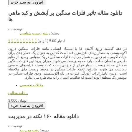
دانلود مقاله تاثير فلزات سنگين بر آبشش و كبد ماهي
ها
توضیحات
دسته:
رشته زيست شناسي
امتیاز 5.00 (1 رای)
1
1
1
1
1
1
1
1
1
1
در دهه گذشته ورود آلاینده ها با منشاء انسانی مانند فلزات سنگین درون
اکوسیستم، به مقدار زیادی افزایش یافته است كه این به عنوان یک خطر جدی برای
حیات اکوسیستم زمین به شمار می آید. فلزات سنگین در یک مقیاس وسیع، از منابع
طبیعی و انسان-ساخت وارد محیط زیست می شوند. میزان ورود این فلزات سنگین
به داخل محیط زیست، بسیار فراتر از میزانی است که به وسیله فرایندهای طبیعی
برداشت می شوند. بنابراین تجمع فلزات سنگین در محیط زیست قابل ملاحظه
است. اولین عامل اثرات آلودگی فلزات در یک اکوسیستم، وجود فلزات سنگین در
بیومس یک منطقه آلوده است كه سلامت انسان را به مخاطره می اندازد.
مقالات تخصصي
ادامه مطلب...
3,000 تومان
دانلود مقاله ۱۶۰ نکته در مدیریت
توضیحات
دسته:
رشته مديريت