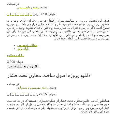
توضیحات
دسته:
رشته روانشناسي
امتیاز 5.00 (1 رای)
1
1
1
1
1
1
1
1
1
1
هدف این تحقیق بررسی و مقایسه میزان اختلال در بین دختران عادی بوده و به
منظور بررسی این موضوع سه فرضیه طرح شد که به این قرار می باشد. در میزان
شیوع افسردگی در بین دختران بی سرپرست و دختران عادی تفاوت وجود دارد. بین
سرپرستی یا عدم سرپرستی والدین در بروز پدیده ی افسردگی بین دختران بی
سرپرست و عادی رابطه وجود دارد. بین نگهداری دختران بی سرپرست در مراکز
بهزیستی و شیوع افسردگی رابطه وجود دارد.
مقالات تخصصي
پایان نامه
ادامه مطلب...
3,000 تومان
دانلود پروژه اصول ساخت مخازن تحت فشار
توضیحات
دسته:
رشته مهندسي تاسيسات
امتیاز 3.50 (2 رای)
1
1
1
1
1
1
1
1
1
1
همانطور که می دانیم مخازن تحت فشار از جمله تجهیزاتی هستند که در شاخه نفت
و پتروشیمی و در اغلب صنایع اصلی نظیر نیروگاه و حمل و نقل از کاربرد ویژه و
قابل توجهی برخوردار بوده و از اینرو توجه به مقوله طراحی و ساخت آنها از اهمیت
ویژه ای برخوردار است .