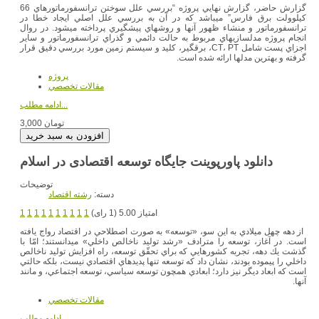
گزارش حاضر، گزارش نهايي پروژه “بررسي علل سوختن ترانسفورماتورهاي 66
كيلوولت برق فارس” مي‎باشد كه در آن به بررسي علل اصلي ايجاد خطا در
ترانسفورماتور و منشاء ظهور آنها و روشهاي پيشگيري پرداخته مي‏شود. در روال
انجام پروژه مدل‎سازيهاي مربوط به حالت دائمي و گذراي ترانسفورماتور و ساير
اجزاي پست شامل CT، PT، برقگير، كليد و سيستم زمين مورد بررسي دقيق قرار
گرفته و بهترين مدلها ارائه شده است.
پروژه
مقالات تخصصي
ادامه مطلب...
3,000 تومان
دانلود پاورپوینت جایگاه توسعه اقتصادی در اسلام
توضیحات
دسته:
رشته اقتصاد
امتیاز 5.00 (1 رای)
1
1
1
1
1
1
1
1
1
1
از دهه چهل ميلادي به اين سو، «توسعه» به صورت اصطلاحي در اقتصاد رواج يافته
است. در آغاز، توسعه را مترادف «رشد توليد ناخالص داخلي» مي‏دانستند؛ امّا با
گذشت يك دهه، تجربه كشورهايي كه براي تحقّق توسعه، راه افزايش توليد ناخالص
داخلي را پيموده بودند، نشان داد كه توسعه تنها پديده‏اي اقتصادي نيست، بلكه حالتي
است كه ابعاد ديگر نيز دارد؛ ابعادي همچون توسعه سياسي، توسعه اجتماعي، و مانند
آن‏ها.
مقالات تخصصي
ادامه مطلب...