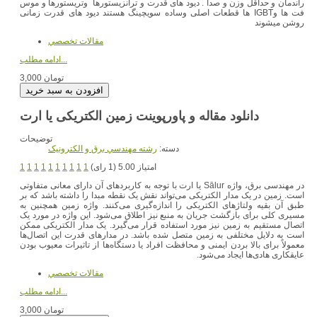
راندمان و حداقل وزن و صدا . دیود های قدرت و ترانزیستورها وتریستورها و موس
فت ها وIGBT ها قطعات اصلی وساده سویچینگ هستند دیود های قدرت زمانی
روشن میشوند
مقالات تخصصي
ادامه مطلب...
3,000 تومان
دانلود مقاله و پاورپوینت زمین الکتریکی یا ارت
توضیحات
دسته:
رشته مهندسي برق و الکترونيک
امتیاز 5.00 (1 رای)
1
1
1
1
1
1
1
1
1
1
در مهندسی برق، واژه Sālur یا ارت با توجه به کاربردهای آن دارای معانی متفاوتی
است. زمین در یک مدار الکتریکی می‌تواند نقش یک نقطه مبدا را داشته باشد که بر
طبق آن بقیه ولتاژهای الکتریکی را اندازه‌گیری می‌کنند. واژه زمین همچنین به
مسیری کلی برای بازگشت جریان به منبع نیز اطلاق می‌شود. این واژه در مورد یک
اتصال مستقیم به زمین نیز مورد استفاده قرار می‌گیرد. یک مدار الکتریکی ممکن
است به دلایل مختلفی به زمین متصل شده باشد. در مدارهای قدرت این اتصال‌ها
معمولاً برای بالا بردن ایمنی و محافظت افراد یا دستگاه‌ها از تاثیرات معیوب بودن
عایقکاری هادی‌ها ایجاد می‌شود.
مقالات تخصصي
ادامه مطلب...
3,000 تومان