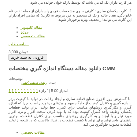
هر کارت داراي يک کد مي باشد که توسط بارکد خوان خوانده مي شود.
2- کارت يکسان سازي : کارتي حاوي مشخصات فردي پاسداران از جمله : نام، نام
خانوادگي، تعداد عائله و يک کد منحصر به فرد مربوط به کارت؛ که تمامي افراد داراي
اين کارت مي توانند از تخفيف ويژه برخوردار شوند.
مقاله کامپیوتر
پروژه
مقالات تخصصي
ادامه مطلب...
3,000 تومان
دانلود مقاله دستگاه اندازه گيري مختصات CMM
توضیحات
دسته:
رشته نقشه کشي
امتیاز 5.00 (1 رای)
1
1
1
1
1
1
1
1
1
1
با گسترش روز افزون صنايع قطعه سازي و ايجاد رقابت در توليد با کيفيت برتر
،اندازه گيري و کنترل کيفيت از جايگاه مهم و ويژهاي برخوردار است. چرا که اندازه
گيري و بکارگيري روشهاي مناسب براي کنترل خط توليد، براي توليد قطعات
يکسان وظيفه واحد کنترل کيفيت بوده که با تهيه کردن سخت افزار و نرم افزار
مورد نياز و با ايجاد و به کارگيري روشهاي مناسب براي کنترل قطعات، بهترين
راهنماي واحد توليد براي توليد با کيفيت قطعات در تيراژ بالاست که در نتيجه از توليد
قطعات معيوب جلوگيري مي کند.
مقالات تخصصي