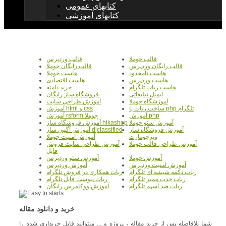
کتابهای عمومی
کتابهای آموزشی
قالب جوملا
قالب وردپرس
قالب رایگان وردپرس
قالب رایگان جوملا
هاست نامحدود
هاست جوملا
هاست وردپرس
هاست اقتصادی
هاست ربات تلگرام
خرید دامنه
ایمیل تبلیغاتی
فروشگاه ساز رایگان
آموزشگاه جوملا
آموزش طراحی سایت
ساخت ربات با php تلگرام
آموزش html و css
آموزش php
آموزش rsform جوملا
آموزش سئو جوملا
آموزش فروشگاه ساز hikashop
آموزش فروشگاه ساز
آموزش آگهی ساز djclassified
ویرچومارت
آموزش امنیت جوملا
آموزش طراحی قالب جوملا
آموزش طراحی سایت فروش
فایل
آموزش جوملا
آموزش سئو وردپرس
آموزش امنیت وردپرس
آموزش وردپرس
ربات دکمه شیشه ای تلگرام
ربات همکاری در فروش تلگرام
ربات جذب ممبر تلگرام
ربات پیوست فایل تلگرام
ربات ضد اسپم تلگرام
آموزش ووکامرس رایگان
خرید و دانلود مقاله
شما بلافاصله پس از خرید مقاله ، پروژه و ... میتوانید فایل خریداری شده را