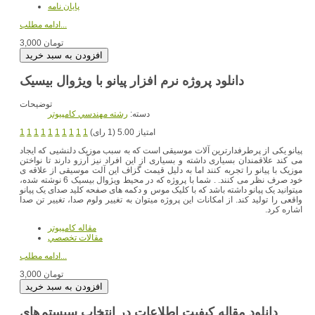
پایان نامه
ادامه مطلب...
3,000 تومان
دانلود پروژه نرم افزار پیانو با ویژوال بیسیک
توضیحات
دسته:
رشته مهندسي کامپيوتر
امتیاز 5.00 (1 رای)
1
1
1
1
1
1
1
1
1
1
پیانو یکی از پرطرفدارترین آلات موسیقی است که به سبب موزیک دلنشیی که ایجاد
می کند علاقمندان بسیاری داشته و بسیاری از این افراد نیز آرزو دارند تا نواختن
موزیک با پیانو را تجربه کنند اما به دلیل قیمت گزاف این آلت موسیقی از علاقه ی
خود صرف نظر می کنند. . شما با پروژه که در محیط ویژوال بیسیک 6 نوشته شده،
میتوانید یک پیانو داشته باشد که با کلیک موس و دکمه های صفحه کلید صدای یک پیانو
واقعی را تولید کند. از امکانات این پروژه میتوان به تغییر ولوم صدا، تغییر تن صدا
اشاره کرد.
مقاله کامپیوتر
مقالات تخصصي
ادامه مطلب...
3,000 تومان
دانلود مقاله کیفیت اطلاعات در انتخاب سیستم‌های