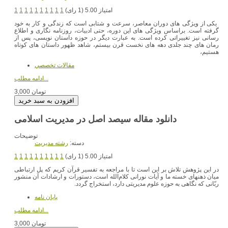
امتیاز 5.00 (1 رای)
1
1
1
1
1
1
1
1
1
1
یکی از ویژگی های دوران معاصر، سرعت و شتابی است که زندگی و کار به خود
گرفته است. براساس ویژگی های این دوره، حتی ادبیات، روزنامه نگاری و اطلاع
رسانی نیز تغییراتی کرده است. به عبارت دیگر در حوزه داستان نویسی، پس از
رمان های چند جلدی دهه های نخست قرن بیستم، شاهد ظهور داستان های کوتاه
هستیم،
مقالات تخصصي
ادامه مطلب...
3,000 تومان
توضیحات
دسته:
رشته مديريت
امتیاز 5.00 (1 رای)
1
1
1
1
1
1
1
1
1
1
در این پژوهش تلاش بر این است تا با مراجعه به تفسیر قرآن کریم که پل ارتباطی
میان ذهنهای خسته ما و آیات نورانی کلام‌الله است، دستورات و ارشادات آن منشور
ربّانی که نگاهی به حوزه علوم مدیریتی دارد، استخراج گردد.
پایان نامه
ادامه مطلب...
3,000 تومان