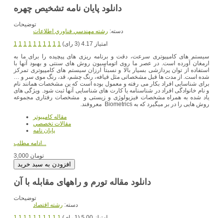
توضیحات
دسته:
رشته مهندسي فناوري اطلاعات
امتیاز 4.17 (3 رای)
1
1
1
1
1
1
1
1
1
1
سیستم های کامپیوتری سرعت، دقت و برنامه ریزی های پیچیده را برای ما به
ارمغان آورده است. در عصر ما روی اتوماسیون روش های سنتی و بهبود آنها با
استفاده از توان پردازشی بسیار بالا و نسبتاً ارزان سیستم های کامپیوتری تمرکز
شده است. از مدت ها قبل مشخصاتی مثل قیافه، رنگ چشم، قد، رنگ موی سر و …
برای شناسایی افراد بکار می رفته و معمول بوده است که ین مشخصات همانند نام
و نام خانوادگی افراد در شناسنامه یا کارت های شناسایی آنها ثبت شود. ویژگی های
یاد شده به همراه مشخصات فیزیولوژی و زیستی و مشخصات رفتاری مجموعه
روش هایی را در بر میگیرد که به Biometrics معروفند.
مقاله کامپیوتر
مقالات تخصصي
پایان نامه
ادامه مطلب...
3,000 تومان
توضیحات
دسته:
رشته اقتصاد
امتیاز 5.00 (1 رای)
1
1
1
1
1
1
1
1
1
1