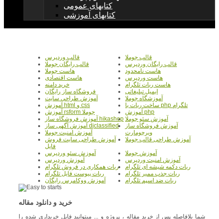
کتابهای عمومی
کتابهای آموزشی
قالب جوملا
قالب وردپرس
قالب رایگان وردپرس
قالب رایگان جوملا
هاست نامحدود
هاست جوملا
هاست وردپرس
هاست اقتصادی
هاست ربات تلگرام
خرید دامنه
ایمیل تبلیغاتی
فروشگاه ساز رایگان
آموزشگاه جوملا
آموزش طراحی سایت
ساخت ربات با php تلگرام
آموزش html و css
آموزش php
آموزش rsform جوملا
آموزش سئو جوملا
آموزش فروشگاه ساز hikashop
آموزش فروشگاه ساز
آموزش آگهی ساز djclassified
ویرچومارت
آموزش امنیت جوملا
آموزش طراحی قالب جوملا
آموزش طراحی سایت فروش
فایل
آموزش جوملا
آموزش سئو وردپرس
آموزش امنیت وردپرس
آموزش وردپرس
ربات دکمه شیشه ای تلگرام
ربات همکاری در فروش تلگرام
ربات جذب ممبر تلگرام
ربات پیوست فایل تلگرام
ربات ضد اسپم تلگرام
آموزش ووکامرس رایگان
خرید و دانلود مقاله
شما بلافاصله پس از خرید مقاله ، پروژه و ... میتوانید فایل خریداری شده را