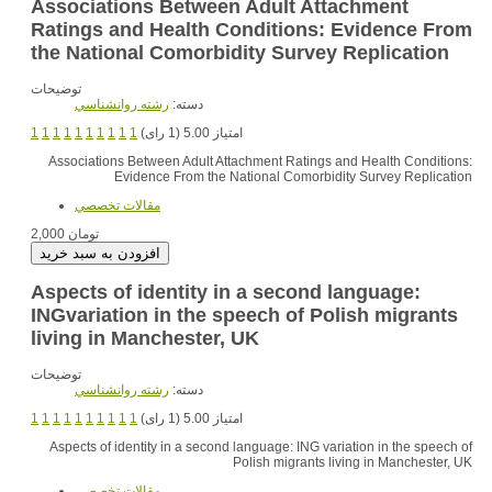
Associations Between Adult Attachment
Ratings and Health Conditions: Evidence From
the National Comorbidity Survey Replication
توضیحات
دسته:
رشته روانشناسي
1
1
1
1
1
1
1
1
1
1
امتیاز 5.00 (1 رای)
Associations Between Adult Attachment Ratings and Health Conditions:
Evidence From the National Comorbidity Survey Replication
مقالات تخصصي
2,000 تومان
Aspects of identity in a second language:
INGvariation in the speech of Polish migrants
living in Manchester, UK
توضیحات
دسته:
رشته روانشناسي
1
1
1
1
1
1
1
1
1
1
امتیاز 5.00 (1 رای)
Aspects of identity in a second language: ING variation in the speech of
Polish migrants living in Manchester, UK
مقالات تخصصي