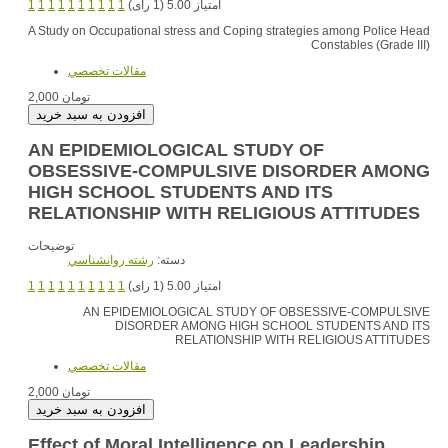
1
1
1
1
1
1
1
1
1
1
امتیاز 5.00 (1 رای)
A Study on Occupational stress and Coping strategies among Police Head
Constables (Grade III)
مقالات تخصصي
2,000 تومان
AN EPIDEMIOLOGICAL STUDY OF
OBSESSIVE-COMPULSIVE DISORDER AMONG
HIGH SCHOOL STUDENTS AND ITS
RELATIONSHIP WITH RELIGIOUS ATTITUDES
توضیحات
دسته:
رشته روانشناسي
1
1
1
1
1
1
1
1
1
1
امتیاز 5.00 (1 رای)
AN EPIDEMIOLOGICAL STUDY OF OBSESSIVE-COMPULSIVE
DISORDER AMONG HIGH SCHOOL STUDENTS AND ITS
RELATIONSHIP WITH RELIGIOUS ATTITUDES
مقالات تخصصي
2,000 تومان
Effect of Moral Intelligence on Leadership