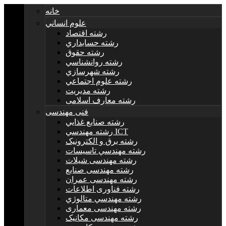
خانه
علوم انساني
رشته اقتصاد
رشته حسابداري
رشته حقوق
رشته روانشناسي
رشته شهرسازي
رشته علوم اجتماعي
رشته مديريت
رشته معارف اسلامی
فنی مهندسی
رشته صنايع غذايي
رشته مهندسي ICT
رشته برق و الکترونيک
رشته مهندسي تاسيسات
رشته مهندسی شیلات
رشته مهندسی صنایع
رشته مهندسی عمران
رشته فناوری اطلاعات
رشته مهندسي متالوژي
رشته مهندسی معماری
رشته مهندسی مکانیک