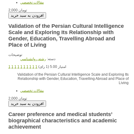
مقالات تخصصي
2,000 تومان
Validation of the Persian Cultural Intelligence
Scale and Exploring Its Relationship with
Gender, Education, Travelling Abroad and
Place of Living
توضیحات
دسته:
رشته روانشناسي
1
1
1
1
1
1
1
1
1
1
امتیاز 5.00 (1 رای)
Validation of the Persian Cultural Intelligence Scale and Exploring Its
Relationship with Gender, Education, Travelling Abroad and Place of
Living
مقالات تخصصي
2,000 تومان
Career preference and medical students’
biographical characteristics and academic
achievement