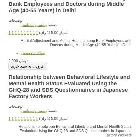
Bank Employees and Doctors during Middle
Age (40-55 Years) in Delhi
توضیحات
دسته:
رشته روانشناسي
1
1
1
1
1
1
1
1
1
1
امتیاز 5.00 (1 رای)
Marital Adjustment and Mental Health among Bank Employees and
Doctors during Middle Age (40-55 Years) in Delhi
مقالات تخصصي
2,000 تومان
Relationship between Behavioral Lifestyle and
Mental Health Status Evaluated Using the
GHQ-28 and SDS Questionnaires in Japanese
Factory Workers
توضیحات
دسته:
رشته روانشناسي
1
1
1
1
1
1
1
1
1
1
امتیاز 5.00 (1 رای)
Relationship between Behavioral Lifestyle and Mental Health Status
Evaluated Using the GHQ-28 and SDS Questionnaires in Japanese
Factory Workers