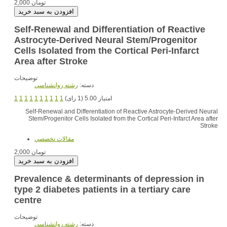
2,000 تومان
Self-Renewal and Differentiation of Reactive
Astrocyte-Derived Neural Stem/Progenitor
Cells Isolated from the Cortical Peri-Infarct
Area after Stroke
توضیحات
دسته:
رشته روانشناسي
1
1
1
1
1
1
1
1
1
1
امتیاز 5.00 (1 رای)
Self-Renewal and Differentiation of Reactive Astrocyte-Derived Neural
Stem/Progenitor Cells Isolated from the Cortical Peri-Infarct Area after
Stroke
مقالات تخصصي
2,000 تومان
Prevalence & determinants of depression in
type 2 diabetes patients in a tertiary care
centre
توضیحات
دسته:
رشته روانشناسي