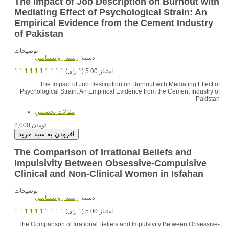
The Impact of Job Description on Burnout with
Mediating Effect of Psychological Strain: An
Empirical Evidence from the Cement Industry
of Pakistan
توضیحات
دسته:
رشته روانشناسي
1
1
1
1
1
1
1
1
1
1
امتیاز 5.00 (1 رای)
The Impact of Job Description on Burnout with Mediating Effect of
Psychological Strain: An Empirical Evidence from the Cement Industry of
Pakistan
مقالات تخصصي
2,000 تومان
The Comparison of Irrational Beliefs and
Impulsivity Between Obsessive-Compulsive
Clinical and Non-Clinical Women in Isfahan
توضیحات
دسته:
رشته روانشناسي
1
1
1
1
1
1
1
1
1
1
امتیاز 5.00 (1 رای)
The Comparison of Irrational Beliefs and Impulsivity Between Obsessive-