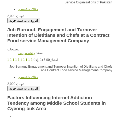
Service Organizations of Pakistan
مقالات تخصصي
2,000 تومان
Job Burnout, Engagement and Turnover
Intention of Dietitians and Chefs at a Contract
Food service Management Company
توضیحات
دسته:
رشته مديريت
1
1
1
1
1
1
1
1
1
1
امتیاز 5.00 (1 رای)
Job Burnout, Engagement and Turnover Intention of Dietitians and Chefs
at a Contract Food service Management Company
مقالات تخصصي
2,000 تومان
Factors Influencing Internet Addiction
Tendency among Middle School Students in
Gyeong-buk Area