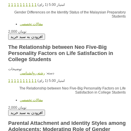
1
1
1
1
1
1
1
1
1
1
امتیاز 5.00 (1 رای)
Gender Differences on the Identity Status of the Malaysian Preparatory
Students
مقالات تخصصي
2,000 تومان
The Relationship between Neo Five-Big
Personality Factors on Life Satisfaction in
College Students
توضیحات
دسته:
رشته روانشناسي
1
1
1
1
1
1
1
1
1
1
امتیاز 5.00 (1 رای)
The Relationship between Neo Five-Big Personality Factors on Life
Satisfaction in College Students
مقالات تخصصي
2,000 تومان
Parental Attachment and Identity Styles among
Adolescents: Moderating Role of Gender