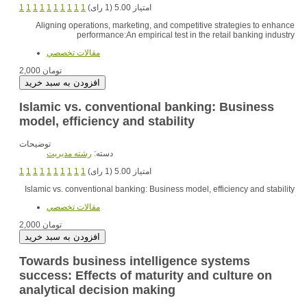
1
1
1
1
1
1
1
1
1
1
امتیاز 5.00 (1 رای)
Aligning operations, marketing, and competitive strategies to enhance
performance:An empirical test in the retail banking industry
مقالات تخصصي
2,000 تومان
Islamic vs. conventional banking: Business
model, efficiency and stability
توضیحات
دسته:
رشته مديريت
1
1
1
1
1
1
1
1
1
1
امتیاز 5.00 (1 رای)
Islamic vs. conventional banking: Business model, efficiency and stability
مقالات تخصصي
2,000 تومان
Towards business intelligence systems
success: Effects of maturity and culture on
analytical decision making