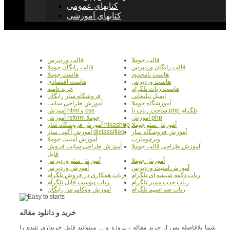
کتابهای عمومی
کتابهای آموزشی
قالب جوملا
قالب وردپرس
قالب رایگان وردپرس
قالب رایگان جوملا
هاست نامحدود
هاست جوملا
هاست وردپرس
هاست اقتصادی
هاست ربات تلگرام
خرید دامنه
ایمیل تبلیغاتی
فروشگاه ساز رایگان
آموزشگاه جوملا
آموزش طراحی سایت
ساخت ربات با php تلگرام
آموزش html و css
آموزش php
آموزش rsform جوملا
آموزش سئو جوملا
آموزش فروشگاه ساز hikashop
آموزش فروشگاه ساز
آموزش آگهی ساز djclassified
ویرچومارت
آموزش امنیت جوملا
آموزش طراحی قالب جوملا
آموزش طراحی سایت فروش
فایل
آموزش جوملا
آموزش سئو وردپرس
آموزش امنیت وردپرس
آموزش وردپرس
ربات دکمه شیشه ای تلگرام
ربات همکاری در فروش تلگرام
ربات جذب ممبر تلگرام
ربات پیوست فایل تلگرام
ربات ضد اسپم تلگرام
آموزش ووکامرس رایگان
خرید و دانلود مقاله
شما بلافاصله پس از خرید مقاله ، پروژه و ... میتوانید فایل خریداری شده را