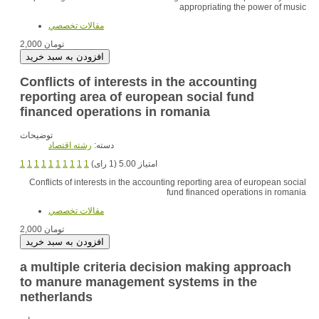
appropriating the power of music
مقالات تخصصي
2,000 تومان
Conflicts of interests in the accounting
reporting area of european social fund
financed operations in romania
توضیحات
دسته:
رشته اقتصاد
1
1
1
1
1
1
1
1
1
1
امتیاز 5.00 (1 رای)
Conflicts of interests in the accounting reporting area of european social
fund financed operations in romania
مقالات تخصصي
2,000 تومان
a multiple criteria decision making approach
to manure management systems in the
netherlands