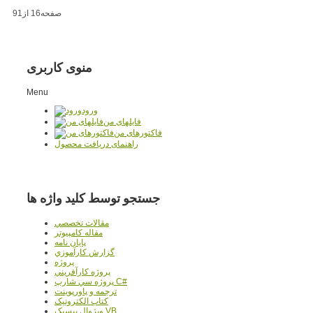
صفحه16 از91
منوی کاربری
Menu
ورود
فایلهای من
فاکتورهای من
راهنمای دریافت محصول
جستجو توسط کلید واژه ها
مقالات تخصصي
مقاله کامپیوتر
پایان نامه
گزارش کارآموزي
پروژه
پروژه کارآفريني
پروژه سي شارپ C#
ترجمه و پاورپوينت
کتاب الکترونيک
ويژوال بيسيک VB