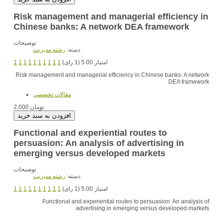
Risk management and managerial efficiency in
Chinese banks: A network DEA framework
توضیحات
دسته:
رشته مديريت
1
1
1
1
1
1
1
1
1
1
امتیاز 5.00 (1 رای)
Risk management and managerial efficiency in Chinese banks: A network
DEA framework
مقالات تخصصي
2,000 تومان
Functional and experiential routes to
persuasion: An analysis of advertising in
emerging versus developed markets
توضیحات
دسته:
رشته مديريت
1
1
1
1
1
1
1
1
1
1
امتیاز 5.00 (1 رای)
Functional and experiential routes to persuasion: An analysis of
advertising in emerging versus developed markets