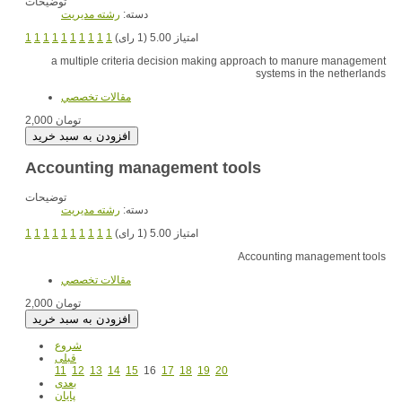
توضیحات
دسته:
رشته مديريت
1
1
1
1
1
1
1
1
1
1
امتیاز 5.00 (1 رای)
a multiple criteria decision making approach to manure management
systems in the netherlands
مقالات تخصصي
2,000 تومان
Accounting management tools
توضیحات
دسته:
رشته مديريت
1
1
1
1
1
1
1
1
1
1
امتیاز 5.00 (1 رای)
Accounting management tools
مقالات تخصصي
2,000 تومان
شروع
قبلی
11
12
13
14
15
16
17
18
19
20
بعدی
پایان