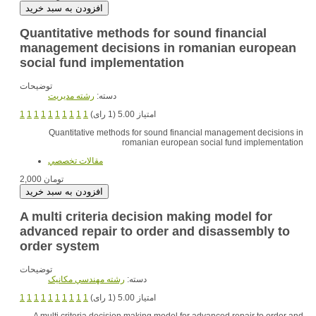
Quantitative methods for sound financial
management decisions in romanian european
social fund implementation
توضیحات
دسته:
رشته مديريت
1
1
1
1
1
1
1
1
1
1
امتیاز 5.00 (1 رای)
Quantitative methods for sound financial management decisions in
romanian european social fund implementation
مقالات تخصصي
2,000 تومان
A multi criteria decision making model for
advanced repair to order and disassembly to
order system
توضیحات
دسته:
رشته مهندسي مکانيک
1
1
1
1
1
1
1
1
1
1
امتیاز 5.00 (1 رای)
A multi criteria decision making model for advanced repair to order and