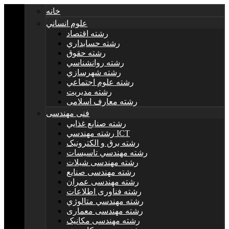
خانه
علوم انساني
رشته اقتصاد
رشته حسابداري
رشته حقوق
رشته روانشناسي
رشته شهرسازي
رشته علوم اجتماعي
رشته مديريت
رشته معارف اسلامی
فنی مهندسی
رشته صنايع غذايي
رشته مهندسي ICT
رشته برق و الکترونيک
رشته مهندسي تاسيسات
رشته مهندسی شیلات
رشته مهندسی صنایع
رشته مهندسی عمران
رشته فناوری اطلاعات
رشته مهندسي متالوژي
رشته مهندسی معماری
رشته مهندسی مکانیک