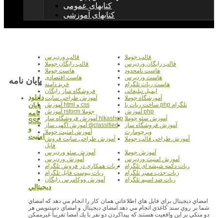
کتابهای عمومی
کتابهای آموزشی
قالب جوملا
قالب وردپرس
قالب رایگان وردپرس
قالب رایگان جوملا
هاست نامحدود
هاست جوملا
هاست وردپرس
هاست اقتصادی
پایان نامه
هاست ربات تلگرام
خرید دامنه
ایمیل تبلیغاتی
فروشگاه ساز رایگان
دانلود
آموزشگاه جوملا
آموزش طراحی سایت
پایان
ساخت ربات با php تلگرام
آموزش html و css
آموزش php
آموزش rsform جوملا
نامه
آموزش سئو جوملا
آموزش فروشگاه ساز hikashop
SSL
آموزش فروشگاه ساز
آموزش آگهی ساز djclassified
و
ویرچومارت
آموزش امنیت جوملا
امنيت
آموزش طراحی قالب جوملا
آموزش طراحی سایت فروش
فایل
آموزش جوملا
آموزش سئو وردپرس
آموزش امنیت وردپرس
آموزش وردپرس
ربات دکمه شیشه ای تلگرام
ربات همکاری در فروش تلگرام
ربات جذب ممبر تلگرام
ربات پیوست فایل تلگرام
ربات ضد اسپم تلگرام
آموزش ووکامرس رایگان
ديجيتالي
امضاي دیجیتال براي فايل هاي اطلاعاتي همان كار را انجام مي دهد كه امضاي
شما بر روي سند كاغذي انجام مي دهد.امضاي ديجيتال و امضاي دست‎نويس هر
دو متكي بر اين واقعيت هستند كه پيداكردن دو نفر با يك امضا تقريباً غيرممكن