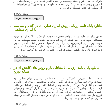
دارائی ها ساده تر و بعضی پیچیده تر است. آنچه اهمیت دارد درجه شباهت در
اصول و روش های اندازه گیری است نه تفاوت آنها. به طور کلی در ارتباط با
ارزشیابی دو عدم اطمینان وجود دارد:
3,000 تومان
دانلود پایان نامه ارزیابی روش آبیاری قطره ای در گندم و مقایسه
با آبیاری سطحی
بدون شك استفاده بهينه از واحد حجم آب جهت افزايش عملكرد از مهمترين
مسائلي است كه در امر كشاورزي به آن توجه مي شود و جهت دستيابي به اين
مهم، بهره گيري از هر روشي در آبياري كه بتواند كمترين اتلاف آب را در پي
داشته باشد امري غير قابل اجتناب است و بدين منظور تحقيقات فراواني در
دنيا جهت بالا بردن راندمان مصرف آب در كشاورزي صورت گرفته است.
3,000 تومان
دانلود پایان نامه ارزیابی نامتعادلی بار و روش های کاهش آن در
مبحث تلفات انرژي الکتریکی به علت صدها میلیارد ریال زیان سالیانه به
صنعت برق چند سالی است در کانون توجه و متخصصان برق قرار دارد و
تبعات و آثار زیان بار آن در شبکه چه از لحاظ فنی و چه از لحاظ بار مالی
ایجاب میکند بطور گسترده اي مورد تجزیه و تحلیل قرار گرفته و راههاي
عملی کاهش آن مشخص گردد. یکی از عوامل تلفات انرژي ، نامتعادلی در
توزیع بار می باشد که با تنظیم آن می توان در جهت کاهش تلفات و بهینه
سازي شبکه، قدمهاي مثبتی برداشت.
3,000 تومان