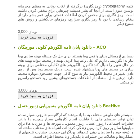
کلمه cryptography (رمزنگاری) برگرفته از لغات یونانی به معنای محرمانه
نوشتن متون است. از آنجا كه بشر هميشه چيزهايي براي مخفي كردن داشته
است. رمز نگاري براي مخفي كردن اطاعات قدمتي برابر عمر بشر دارد.از
پيغام رساندن با دود تا رمز نگاري سزاري، رمزهاي جايگشتي و روش هاي
متنوع ديگر.
3,000 تومان
دانلود پایان نامه الگوریتم کلونی مورچگان – ACO
بسیاری ازمسائل دنیای واقعی پویا هستند. برای حل یک مسئله بهینه سازی پویا
نیاز به الگوریتمی داریم که علی رغم پیدا کردن بهینه در محیط بتواند بهینه های
در حال تغییر را دنبال کند.تاکنون الگوریتم های تکاملی مختلفی برای بهینه
سازی در محیط های پویا پیشنهاد شده است. دریک محیط پویا پس از روی
دادن تغییر در محیط الگوریتم نیاز به تنوع کافی جهت جستجوی دوباره محیط
دارد. درعین حال استفاده از اطلاعات جستجوهای پیشین رود جستجو راسریع
تر میکند.
3,000 تومان
دانلود پایان نامه الگوریتم مسیریابی زنبور عسل BeeHive
سیستم هاي طبیعی مختلف به ما یاد میدهند که ارگانیسم خارجی بسیار ساده
توان تولید سیستم هایی با قابلیت انجام کارهایی بسیار پیچیده را دارند.
حشرات اجتماعی (زنبور عسل، زنبور معمولی، مورچه ها و موریانه ها) براي
میلیونها سال بر روي کره زمین زندگی کرده اند، آشیانه هاي مختلف ساخته اند
و آذوقه خود را سازمان دهی کردهاند. پویاگرایی جمعیت حشارت نتیجهاي از
عملکردها و تعاملات بین حشرات با یکدیگر و با محیط اطراف است.