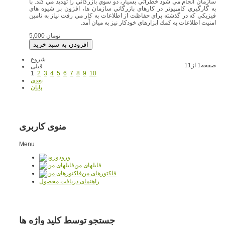
سازمان انجام مي شود خطراتي بسيار، دو سوي بازرگاني را تهديد مي كند. با
به گارگيري كامپيوتر در كارهاي بازرگاني سازمان ها، افزون بر شيوه هاي
فيزيكي كه در گذشته براي حفاظت از اطلاعات به كار مي رفت نياز به تامين
امنيت اطلاعات به كمك ابزارهاي خودكار نيز به ميان آمد.
5,000 تومان
شروع
صفحه1 از11
قبلی
1
2
3
4
5
6
7
8
9
10
بعدی
پایان
منوی کاربری
Menu
ورود
فایلهای من
فاکتورهای من
راهنمای دریافت محصول
جستجو توسط کلید واژه ها