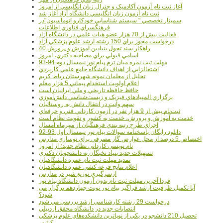
آغاز ثبت نام آزمون آکادميک و جنرال زبان انگليسي از امروز
ثبت نام آزمون زبان انگليسي دانشگاه آزاد آغاز شد
سمينار تخصصي " سيستم شناسايي خودکارو اتوماسيون"در
فرهنگسراي فناوري اطلاعات
فعاليت بيش از 70 هزار عضو هيات علمي در دانشگاه آزاد
درخواست مجوز براي 150 رشته ارشد علوم پزشکي آزاد
40 راهکار سند تحول بنيادين آموزش و پرورش
اسامي قبولي براي مصاحبه دکتري، امروز
مهلت ثبت نمره میان ترم پیام نور نیمسال دوم 94-93
اشتغالزايي از اهداف دانشگاه جامع علمي کاربردي
تجليل از معلمان نمونه شهرستان رباط کريم
اعلام اولويت استخدام پيماني 5 هزار معلم
حافظ حافظه تاريخي و ملي ايرانيان است
برگزاري المپيادهاي فيزيک و زيست‌شناسي دانش‌آموزي
سهم وانت در انتقال دانش به روستائيان
ثبت‌نام بيش از 9 هزار نفر در آزمون کارداني فني و حرفه‌اي
خدمت به آموزش و پرورش، خدمت به کشور و تقويت نظام است
اجراي طرح رتبه بندي فرهنگيان از مهرماه امسال
دانلود رایگان پاسخنامه سوالات پیام نور نیمسال اول 93-92
اختصاص 5 درصد از محل عوارض گاز مصرفي براي نوسازي مدارس
نام نويسي کارداني نظام جديد؛ از امروز
تسهيلات جديد بنياد نخبگان به دانشجويان دکتري
تمديد مهلت ثبت نام عمره دانشگاهيان
اعلام نتايج قرعه کشي عمره دانشگاهيان
ازسرگيري توزيع شير در مدارس
فردا آخرین مهلت ثبت نام بدون آزمون دانشگاه پیام نور
آیا تکمیل ظرفیت ارشد فراگیر پیام نور نوبت چهاردهم برگزار می
شود؟
درخواست 29 رشته کارشناسي ارشد بررسي مي شود
انتصابات جديد در دانشگاه محقق اردبيلي
تحصيل 210 دانشجو در يکي از نوپاترين دانشکده‌هاي علوم پزشکي
کشور