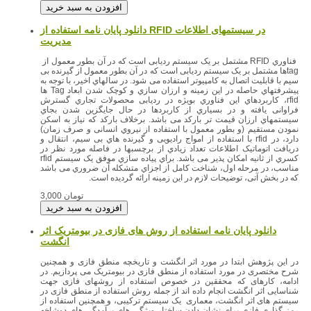
دانلود پایان نامه استفاده از RFID در سیستمهای اطلاعات
مدیریت
فناوري RFID مشتمل بر یک سیستم ردیابی است که در آن بطور معمول از
tagها مشتمل بر یک سیستم ردیابی است که در آن بطور معمول از گیرنده بی
سیم با قابلیت اتصال به کامپیوتر استفاده می شود. در سالهاي اخیر، با توجه به
پیشرفتهاي حاصله در این زمینه و ارزان سازي و کوچک شدن ابعاد Tag ها
rfid، کاربردهاي این فناوري بویژه در ردیابی محصولات تجاري گسترش
فراوانی یافته و در بسیاري از کاربردها در حال جایگزین شدن بجاي
سیستمهاي ارزان قیمت تر بارکد می باشد. برخلاف بارکد که نیاز به اسکن
نمودن مستقیم (و بطور معمول با استفاده از نیروي انسانی و صرف زمان)
دارد، در rfid با استفاده از امواج رادیویی و گیرنده هاي بی سیم، انتقال و
دریافت اتوماتیک اطلاعات تعداد زیادي از برچسبها در فاصله مورد نظر در
کسري از ثانیه امکان پذیر می باشد. براي پیاده سازي موفق یک سیستم rfid
مناسب، در مرحله اول، شناخت کامل از اجزاي متشکله آن ضروري می باشد
که در بخش آتی، توضیحات لازم در این زمینه ارائه گردیده است.
3,000 تومان
دانلود پایان نامه استفاده از روش های فازی در بیومتریک اثر
انگشت
در این پژوهش ابتدا در مورد اثر انگشت و تاریخچه منطق فازی و همچنین
شرح مختصری در مورد استفاده از منطق فازی در بیومتریک می پردازیم. در
ادامه، کارهای که محققین در خصوص استفاده از روشهای فازی جهت
شناسایی اثر انگشت انجام داده اند از جمله روش استفاده از منطق فازی در
سیستم های اثر انگشت، معماری یک سیستم ترکیبی، و همچنین استفاده از
رمز گذاری فازی برای نشان دادن ساختار ویژگی های برآمدگی های دوشاخه