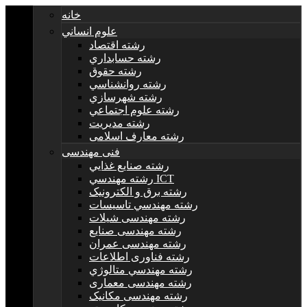
خانه
علوم انساني
رشته اقتصاد
رشته حسابداري
رشته حقوق
رشته روانشناسي
رشته شهرسازي
رشته علوم اجتماعي
رشته مديريت
رشته معارف اسلامی
فنی مهندسی
رشته صنايع غذايي
رشته مهندسي ICT
رشته برق و الکترونيک
رشته مهندسي تاسيسات
رشته مهندسی شیلات
رشته مهندسی صنایع
رشته مهندسی عمران
رشته فناوری اطلاعات
رشته مهندسي متالوژي
رشته مهندسی معماری
رشته مهندسی مکانیک