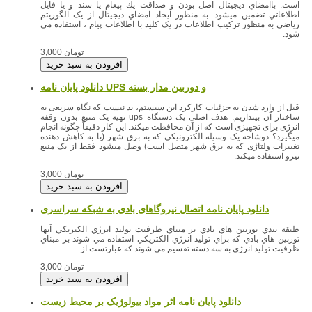
است. باامضاي ديجيتال اصل بودن و صداقت يك پيغام يا سند و يا فايل
اطلاعاتي تضمين ميشود. به منظور ايجاد امضاي ديجيتال از يک الگوریتم
ریاضی به منظور ترکيب اطلاعات در يک کليد با اطلاعات پيام ، استفاده مي
شود.
3,000 تومان
قبل از وارد شدن به جزئیات کارکرد این سیستم، بد نیست که نگاه سریعی به
ساختار آن بیندازیم. هدف اصلی یک دستگاه ups تهیه یک منبع بدون وقفه
انرژی برای تجهیزی است که از آن محافطت میکند. این کار دقیقاً چگونه انجام
میگیرد؟ دوشاخه یک وسیله الکترونیکی که به برق شهر (یا به کاهش دهنده
تغییرات ولتاژی که به برق شهر متصل است) وصل میشود فقط از یک منبع
نیرو استفاده میکند.
3,000 تومان
دانلود پایان نامه اتصال نیروگاهای بادی به شبکه سراسری
طبقه بندي توربين هاي بادي بر مبناي ظرفيت توليد انرژي الكتريكي آنها
توربين هاي بادي كه براي توليد انرژي الكتريكي استفاده مي شوند بر مبناي
ظرفيت توليد انرژي به سه دسته تقسيم مي شوند كه عبارتست از :
3,000 تومان
دانلود پایان نامه اثر مواد بیولوژیک بر محیط زیست