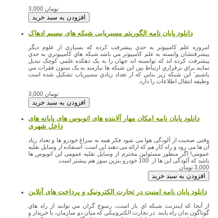
3,000 تومان
امروزه علم کامپيوتر به حدي پيشرفت کرده که بسياري از علوم ديگر
پيشرفتشان وابسته به علم کامپيوتر مي باشد.شبکه هاي کامپيوتري به حدي
پيشرفت کرده اند که توانسته اند جهان را به يک دهکده علمي کوچک تبديل
نمايند.براي برقراري ارتباط بين اين شبکه ها نيازمند به يک ستون فقرات مي
باشيم٬ اين شبکه زير بنايي که از تعداد زيادي مسيرياب تشکيل شده است
وظيفه انتقال اطلاعات را دارد.
3,000 تومان
دانلود پایان نامه امکان مهار آلاینده های اتوبوس های پایانه های
وقتی صحبت از آلودگی هوا می شود فکر همه به سراغ خودرو ها و تعداد زیاد
آن ها می رود و راه کار هم که ارائه می دهند این است: استفاده از وسایل نقلیه
عمومی! اگر منظور مسئولین محترم از وسایل نقلیه عمومی این اتوبوس ها
باشد که آلودگی این ها از 100 خودرو بنزین سوز هم بیشتر است.
3,000 تومان
دانلود پایان نامه امنیت در تجارت الکترونیک و پرداخت های آنلاین
از آنجا كه اينترنت شبكه اي باز است، رسوخ گران مي توانند از راه هاي
گوناگون بدان راه يابند. در تجارت الكترونيكي كه ميان دو سازمان، يا خريدار و