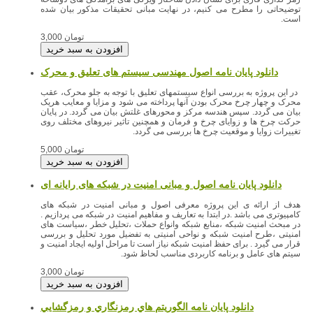
توضیحاتی را مطرح می کنیم، در نهایت مبانی تحقیقات مذکور بیان شده
است.
3,000 تومان
دانلود پایان نامه اصول مهندسی سیستم های تعلیق و محرک
در این پروژه به بررسی انواع سیستمهای تعلیق با توجه به جلو محرک، عقب
محرک و چهار چرخ محرک بودن آنها پرداخته می شود و مزایا و معایب هریک
بیان می گردد. سپس هندسه مرکز و محورهای غلتش بیان می گردد. در پایان
حرکت چرخ ها و زوایای چرخ و فرمان و همچنین تاثیر نیروهای مختلف روی
تغییرات زوایا و موقعیت چرخ ها بررسی می گردد.
5,000 تومان
دانلود پایان نامه اصول و مبانی امنیت در شبکه های رایانه ای
هدف از ارائه ی این پروژه معرفی اصول و مبانی امنیت در شبکه های
کامپیوتری می باشد .در ابتدا به تعاریف و مفاهیم امنیت در شبکه می پردازیم .
در مبحث امنیت شبکه ،منابع شبکه وانواع حملات ،تحلیل خطر ،سیاست های
امنیتی ،طرح امنیت شبکه و نواحی امنیتی به تفضیل مورد تحلیل و بررسی
قرار می گیرد . برای حفظ امنیت شبکه نیاز است تا مراحل اولیه ایجاد امنیت و
سیتم های عامل و برنامه کاربردی مناسب لحاظ شود.
3,000 تومان
دانلود پایان نامه الگوريتم هاي رمزنگاري و رمزگشايي