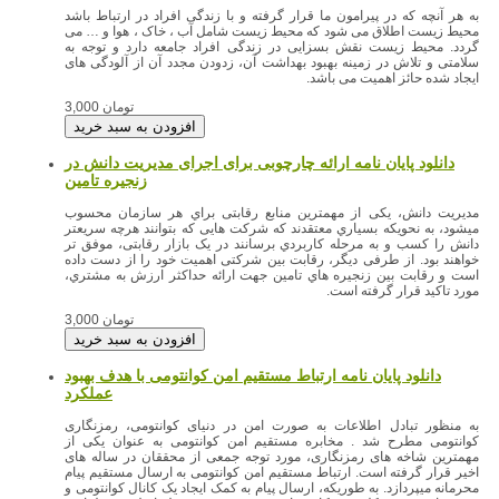
به هر آنچه که در پیرامون ما قرار گرفته و با زندگی افراد در ارتباط باشد
محیط زیست اطلاق می شود که محیط زیست شامل آب ، خاک ، هوا و … می
گردد. محیط زیست نقش بسزایی در زندگی افراد جامعه دارد و توجه به
سلامتی و تلاش در زمینه بهبود بهداشت آن، زدودن مجدد آن از آلودگی های
ایجاد شده حائز اهمیت می باشد.
3,000 تومان
دانلود پایان نامه ارائه چارچوبی برای اجرای مدیریت دانش در
زنجیره تامین
مدیریت دانش، یکی از مهمترین منابع رقابتی براي هر سازمان محسوب
میشود، به نحویکه بسیاري معتقدند که شرکت هایی که بتوانند هرچه سریعتر
دانش را کسب و به مرحله کاربردي برسانند در یک بازار رقابتی، موفق تر
خواهند بود. از طرفی دیگر، رقابت بین شرکتی اهمیت خود را از دست داده
است و رقابت بین زنجیره هاي تامین جهت ارائه حداکثر ارزش به مشتري،
مورد تاکید قرار گرفته است.
3,000 تومان
دانلود پایان نامه ارتباط مستقیم امن کوانتومی با هدف بهبود
عملکرد
به منظور تبادل اطلاعات به صورت امن در دنیای کوانتومی، رمزنگاری
کوانتومی مطرح شد . مخابره مستقیم امن کوانتومی به عنوان یکی از
مهمترین شاخه های رمزنگاری، مورد توجه جمعی از محققان در ساله های
اخیر قرار گرفته است. ارتباط مستقیم امن کوانتومی به ارسال مستقیم پیام
محرمانه میپردازد. به طوریکه، ارسال پیام به کمک ایجاد یک کانال کوانتومی و