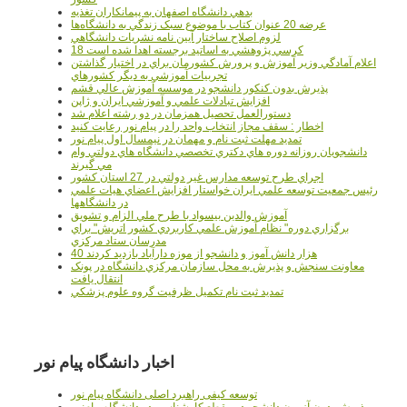
بدهي دانشگاه اصفهان به پيمانکاران تغذيه
عرضه 20 عنوان کتاب با موضوع سبک زندگي به دانشگاه‌ها
لزوم اصلاح ساختار آيين نامه نشريات دانشگاهي
18 کرسي پژوهشي به اساتيد برجسته اهدا شده است
اعلام آمادگي وزير آموزش و پرورش کشورمان براي در اختيار گذاشتن
تجربيات آموزشي به ديگر کشورهاي
پذيرش بدون کنکور دانشجو در موسسه آموزش عالي قشم
افزايش تبادلات علمي و آموزشي ايران و ژاپن
دستورالعمل تحصیل همزمان در دو رشته اعلام شد
اخطار : سقف مجاز انتخاب واحد را در پیام نور رعایت کنید
تمدید مهلت ثبت نام و مهمان در نیمسال اول پیام نور
دانشجويان روزانه دوره هاي دكتري تخصصي دانشگاه هاي دولتي وام
مي گيرند
اجراي طرح توسعه مدارس غير دولتي در 27 استان کشور
رئيس جمعيت توسعه علمي ايران خواستار افزايش اعضاي هيات علمي
در دانشگاهها
آموزش والدين بيسواد با طرح ملي الزام و تشويق
برگزاري دوره" نظام آموزش علمي كاربردي كشور اتريش" براي
مدرسان ستاد مرکزي
40 هزار دانش آموز و دانشجو از موزه دارآباد بازديد کردند
معاونت سنجش و پذيرش به محل سازمان مرکزي دانشگاه در پونک
انتقال يافت
تمديد ثبت نام تکميل ظرفيت گروه علوم پزشکي
اخبار دانشگاه پیام نور
توسعه کیفی راهبرد اصلی دانشگاه پیام نور