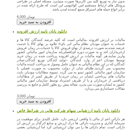
بدون نیاز به توزیع کلید بین کاربرها صورت میپذیرد. مسئله اصلی در طراحی
پروتکل های ارتباط مستقیم امن کوانتومی این است که طرح ارائه شده در
برابر انواع حمله های استراق سمع کنندده امدن باشد.
6,000 تومان
دانلود پایان نامه ارزش افزوده
مالیات بر ارزش افزوده ،مالیاتی است که کلیه عرضه کنندگان کالا ها و
خدمات به عنوان مودیان نظام مالی اتی بایn علاوه بر بهاي کالا یا خدمت
عرضه شده،به صورت درصدي از بهاي فروش کالا یا خدمات،در زمان فروش
ازخریداران اخذ و به صورت دوره اي(فصلی)به سازمان امور مالیاتی کشور
واریز نمایند.هر گونه مالیات بر ارزش افزوده پرداخت شده در زمان خرید
توسط مودیان اعم از وارد کنندگان –تولید کندگان توزیع کندگان-صادر
کندگان،که در این نظام مالیاتی به عنوان عامل وصول نه پرداخت کننده مالیات
محسوب می گردنند،طلبای شان از دولت محسوب به صورت فصلی با
سازمان امور مالیاتی کشور تسو یه می گردد .تسویه مطالبات مودیان بابت
مالیات های پرداختی ایشان در زمان خرید،یا از طریق کسر از مطالبات
دریافتنی از خریداران و یا از طریف استرداد توسط سازمان امور مالیاتی
کشور به ایشان،صورت می پذیرد. مقاله پیش رو بطور کامل و جامع به بررسی
مقالات حسابداري می پردازد.
3,000 تومان
دانلود پایان نامه ارزشیابی سهام شرکت هایی در شرایط خاص
هر دارائی اعم از مالی یا واقعی ارزشی دارد. عامل کلیدی برای موفقیت در
سرمایه گذاری و مدیریت دارائی ها درک ارزش و منابع اثرگذار بر ارزش آن
دارائی است. تمام دارائی ها را می توان ارزشیابی کرد اما ارزشیابی بعضی