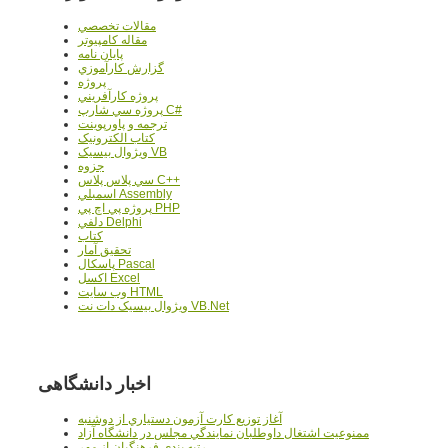
مقالات تخصصي
مقاله کامپیوتر
پایان نامه
گزارش کارآموزي
پروژه
پروژه کارآفريني
پروژه سي شارپ C#
ترجمه و پاورپوينت
کتاب الکترونيک
ويژوال بيسيک VB
جزوه
سي پلاس پلاس C++
اسمبلي Assembly
پروژه پي اچ پي PHP
دلفي Delphi
کتاب
تحقيق آمار
پاسکال Pascal
اکسل Excel
وب سايت HTML
ويژوال بيسيک دات نت VB.Net
اخبار دانشگاهی
آغاز توزيع کارت آزمون دستياري از دوشنبه
ممنوعيت اشتغال داوطلبان نمايندگي مجلس در دانشگاه آزاد
رتبه بندي فرهنگيان از مهر