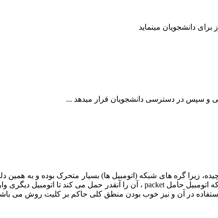
ت multi-hop در شبکه های VANET کاری است پیچیده، زیرا گره های شبکه (اتومبیل ها) بسیار 
ستفاده در آن و نیز خوب بودن منطق کلی حاکم بر کلیت روش می باشد