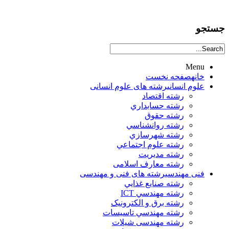
جستجو
Menu
خانه
صفحه نخست
علوم انساني
رشته های علوم انسانی
رشته اقتصاد
رشته حسابداري
رشته حقوق
رشته روانشناسي
رشته شهرسازي
رشته علوم اجتماعي
رشته مديريت
رشته معارف اسلامی
فنی مهندسی
رشته های فنی و مهندسی
رشته صنايع غذايي
رشته مهندسي ICT
رشته برق و الکترونيک
رشته مهندسي تاسيسات
رشته مهندسی شیلات