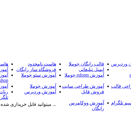
ن وردپرس
قالب رایگان جوملا
هاست نامحدود
هاست
ایمیل تبلیغاتی
فروشگاه ساز رایگان
آموز
آموزش rsform جوملا
آموزش سئو جوملا
آموز
shop
حی قالب
آموزش طراحی سایت
آموزش جوملا
آموز
فروش فایل
آموزش وردپرس
ربات
تلگرا
پم تلگرام
آموزش ووکامرس
... میتوانید فایل خریداری شده را
رایگان