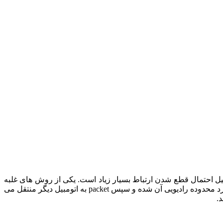
متحرک بوده و به همین دلیل احتمال قطع شدن ارتباط بسیار زیاد است. یکی از روش های غلبه
بر این مشکل استفاده از ایده carry-and-forward است، به این صورت که اتومبیل حامل packet ، آن را آنقدر حمل می کند تا اتومبیل دیگری وارد محدوده رادیویی آن شده و سپس packet به اتومبیل دیگر منتقل می
.