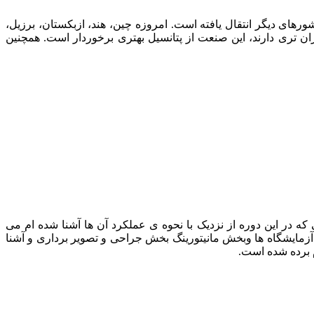
ورهای دیگر انتقال یافته است. امروزه چین، هند، ازبکستان، برزیل،
زان تری دارند، این صنعت از پتانسیل بهتری برخوردار است. همچنین
رفی تعدادی از تجهیزات پزشکی که در این دوره از نزدیک با نحوه ی عملکرد آن ها آشنا شده ام می
لف بیمارستان ها از جمله اتاق عمل ICU , NICU,PICU,و بخش های زنان زایمان , آزمایشگاه ها وبخش مانیتورینگ بخش جراحی و تصویر برداری و آشنا
 برده شده است.