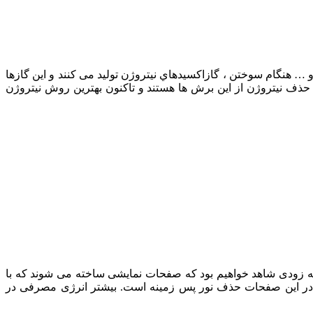
یبات همانند کاربازول ، پیریدین و ایندول و … هنگام سوختن ، گازاکسیدهاي نیتروژن تولید می کنند و این گازها
 حذف نیتروژن از این برش ها هستند و تاکنون بهترین روش نیتروژن
 مخفف کلمات (Organic Light Emitting Diode) است و به معنای دیودهای ارگانیکی پخش کننده نور می باشد. با تکنولوژی OLED به زودی شاهد خواهیم بود که صفحات نمایشی ساخته می شوند که با
ی در این صفحات حذف نور پس زمینه است. بیشتر انرژی مصرفی در