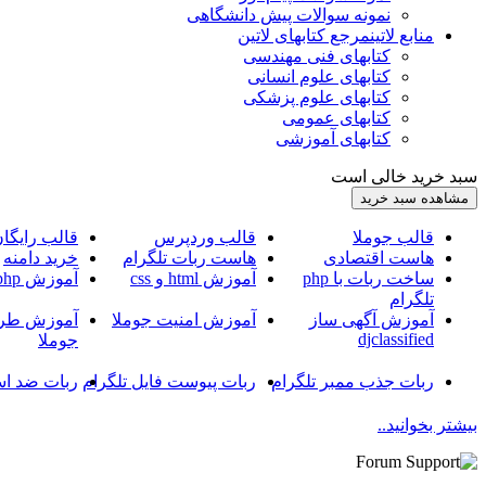
نمونه سوالات پیش دانشگاهی
منابع لاتین
مرجع کتابهای لاتین
کتابهای فنی مهندسی
کتابهای علوم انسانی
کتابهای علوم پزشکی
کتابهای عمومی
کتابهای آموزشی
سبد خرید خالی است
قالب جوملا
قالب وردپرس
قالب رایگا
هاست اقتصادی
هاست ربات تلگرام
خرید دامنه
ساخت ربات با php
آموزش html و css
آموزش php
تلگرام
آموزش آگهی ساز
آموزش امنیت جوملا
آموزش طرا
djclassified
جوملا
ربات جذب ممبر تلگرام
ربات پیوست فایل تلگرام
ربات ضد اس
بیشتر بخوانید..