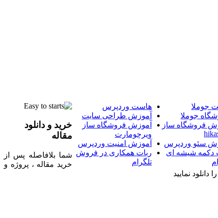
 جوملا
هاست وردپرس
شگاه جوملا
آموزش طراحی سایت
خرید و دانلود
ش فروشگاه ساز
آموزش فروشگاه ساز
hika
ویرچومارت
مقاله
ش سئو وردپرس
آموزش امنیت وردپرس
 دکمه شیشه ای
ربات همکاری در فروش
شما بلافاصله پس از
م
تلگرام
خرید مقاله ، پروژه و
 دانلود نمایید