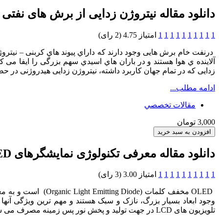
دانلود مقاله نیتروژن زدایی از برش های نفتی‎
1
1
1
1
1
1
1
1
1
1
امتیاز 4.75 (2 رای)
آلاینده ي هوا هستند و در باران هاي اسیدي سهم بزرگی را ایفا می
زدایی که در تمام جهان کاربرد داشته، نیتروژن زدایی هیدروژنی در 
ادامه مطلب...
مقالات تخصصي
3,000 تومان
دانلود مقاله معرفی تکنولوژی نمایشگرهای OLED
1
1
1
1
1
1
1
1
1
1
امتیاز 3.00 (3 رای)
وجود ابعاد بسیار بزرگ، نازک و سبک هستند و مهم ترین ویژگی آ
تلویزیون های LCD در جهت تولید و پخش نور پس زمینه مصرف می شود و در مورد شارژ باتری تلفن های همراه نیز این مسئله صادق است.