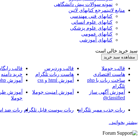
نمونه سوالات پیش دانشگاهی
منابع لاتین
مرجع کتابهای لاتین
کتابهای فنی مهندسی
کتابهای علوم انسانی
کتابهای علوم پزشکی
کتابهای عمومی
کتابهای آموزشی
سبد خرید خالی است
قالب جوملا
قالب وردپرس
قالب رایگا
هاست اقتصادی
هاست ربات تلگرام
خرید دامنه
ساخت ربات با php
آموزش html و css
آموزش php
تلگرام
آموزش آگهی ساز
آموزش امنیت جوملا
آموزش طرا
djclassified
جوملا
ربات جذب ممبر تلگرام
ربات پیوست فایل تلگرام
ربات ضد اس
بیشتر بخوانید..