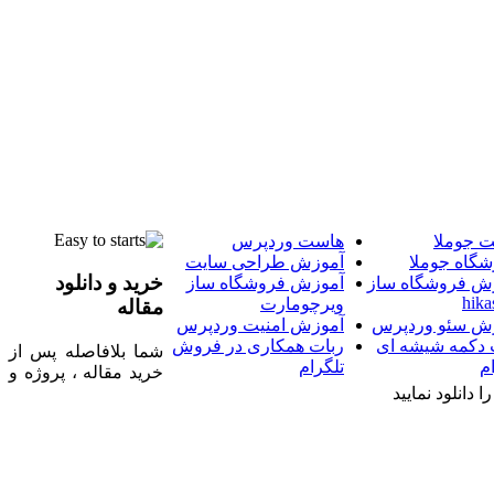
 جوملا
هاست وردپرس
شگاه جوملا
آموزش طراحی سایت
خرید و دانلود
ش فروشگاه ساز
آموزش فروشگاه ساز
hika
ویرچومارت
مقاله
ش سئو وردپرس
آموزش امنیت وردپرس
 دکمه شیشه ای
ربات همکاری در فروش
شما بلافاصله پس از
م
تلگرام
خرید مقاله ، پروژه و
 دانلود نمایید