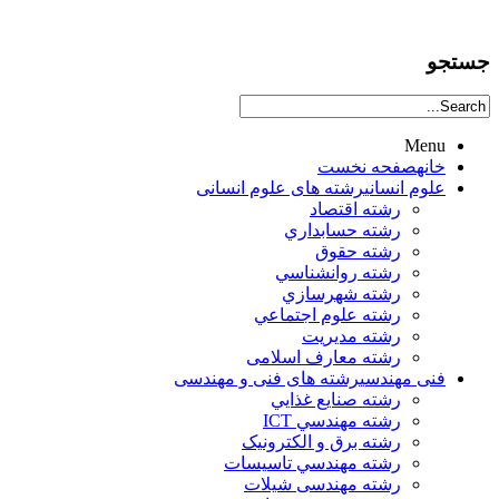
جستجو
Menu
خانه
صفحه نخست
علوم انساني
رشته های علوم انسانی
رشته اقتصاد
رشته حسابداري
رشته حقوق
رشته روانشناسي
رشته شهرسازي
رشته علوم اجتماعي
رشته مديريت
رشته معارف اسلامی
فنی مهندسی
رشته های فنی و مهندسی
رشته صنايع غذايي
رشته مهندسي ICT
رشته برق و الکترونيک
رشته مهندسي تاسيسات
رشته مهندسی شیلات