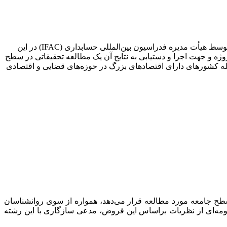
پس از مارچ 2008 با انتشار گزارشی از چشم‌اندازها و مسیر زنجیره تأمین گزارشگری مالی به همراه پیشنهادات و توصیه‌های صورت گرفته توسط هیأت مدیره فدراسیون بین‌المللی حسابداری (IFAC) در این
ه و جهت اجرا و دستیابی به نتایج آن یک مطالعه تحقیقاتی در سطح
یرفت که در آن تحقیق عملاً 740 عضو نهاد IFAC از 59 کشور مختلف جهان از جمله کشورهای دارای اقتصادهای بزرگ در حوزه‌های قضایی و اقتصادی
ر سطح جامعه مورد مطالعه قرار می‌دهد، همواره از سوی روانشناسان
منظومه‌ای از نظریات براساس این فروض، مدعی سازگاری با این رشته