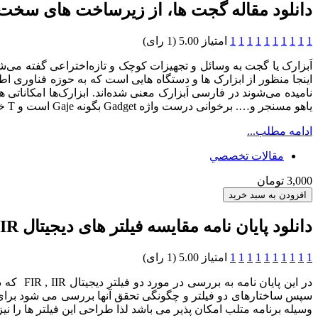
دانلود مقاله گجت ها، از زیرساخت های سخت ا
1
1
1
1
1
1
1
1
1
1
امتیاز 5.00 (1 رای)
اَبزارک یا گجت به وسائل و تجهیزات کوچک و تازه‌اختراعی گفته می‌ش
نامیده می‌شوند در فارسی اَبزارک معنی شده‌اند. ابزارک‌ها امکان
یاهو مسنجر و…. برخوانی درست واژه Gadget بگونه Gaje است و T خوانده نمی‌شود و G هم J خوانده می‌شود.
ادامه مطلب...
مقالات تخصصي
3,000 تومان
دانلود پایان نامه مقایسه فیلتر های دیجیتال FIR و IIR وکاربرد آنها
1
1
1
1
1
1
1
1
1
1
امتیاز 5.00 (1 رای)
سپس ساختارهای دو فیلتر و چگونگی تحقق آنها بررسی می شود برای تس
وسیله برنامه متلب امکان پذیر می باشد لذا طراحی این فیلتر ها را نی