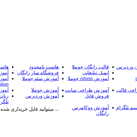
ن وردپرس
قالب رایگان جوملا
هاست نامحدود
هاست
ایمیل تبلیغاتی
فروشگاه ساز رایگان
آموز
آموزش rsform جوملا
آموزش سئو جوملا
آموز
shop
حی قالب
آموزش طراحی سایت
آموزش جوملا
آموز
فروش فایل
آموزش وردپرس
ربات
تلگرا
پم تلگرام
آموزش ووکامرس
... میتوانید فایل خریداری شده را
رایگان