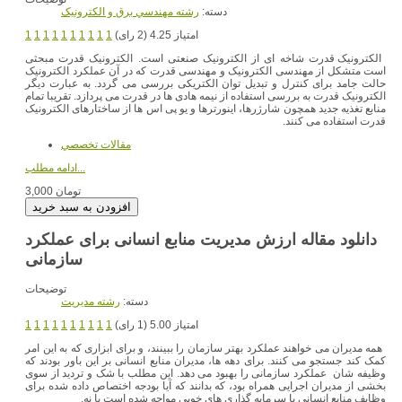
دسته:
رشته مهندسي برق و الکترونيک
امتیاز 4.25 (2 رای)
1
1
1
1
1
1
1
1
1
1
الکترونیک قدرت شاخه ای از الکترونیک صنعتی است. الکترونیک قدرت مبحثی
است متشکل از مهندسی الکترونیک و مهندسی قدرت که در آن عملکرد الکترونیک
حالت جامد برای کنترل و تبدیل توان الکتریکی بررسی می گردد. به عبارت دیگر
الکترونیک قدرت به بررسی استفاده از نیمه هادی ها در قدرت می پردازد. تقریبا تمام
منابع تغذیه جدید همچون شارژرها، اینورترها و یو پی اس ها از ساختارهای الکترونیک
قدرت استفاده می کنند.
مقالات تخصصي
ادامه مطلب...
3,000 تومان
دانلود مقاله ارزش مدیریت منابع انسانی برای عملکرد
سازمانی
توضیحات
دسته:
رشته مديريت
امتیاز 5.00 (1 رای)
1
1
1
1
1
1
1
1
1
1
همه مدیران می خواهند عملکرد بهتر سازمان را ببینند، و برای ابزاری که به این امر
کمک کند جستجو می کنند. برای دهه ها، مدیران منابع انسانی بر این باور بودند که
وظیفه شان عملکرد سازمانی را بهبود می دهد. این مطلب با شک و تردید از سوی
بخشی از مدیران اجرایی همراه بود، که بدانند که آیا بودجه اختصاص داده شده برای
وظایف منابع انسانی با سرمایه گذاری های خوبی مواجه شده است یا نه.