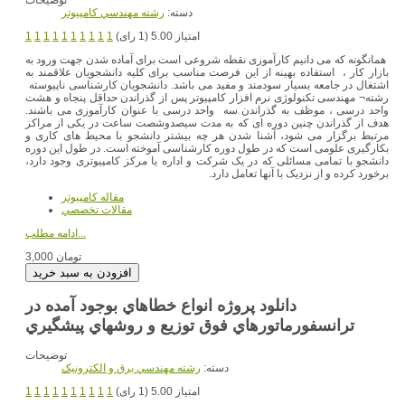
دسته:
رشته مهندسي کامپيوتر
امتیاز 5.00 (1 رای)
1
1
1
1
1
1
1
1
1
1
همانگونه که می دانیم کارآموزی نقطه شروعی است برای آماده شدن جهت ورود به
بازار کار ، استفاده بهینه از این فرصت مناسب برای کلیه دانشجویان علاقمند به
اشتغال در جامعه بسیار سودمند و مفید می باشد. دانشجویان کارشناسی ناپیوسته
رشته¬ مهندسی تکنولوژی نرم افزار کامپیوتر پس از گذراندن حداقل پنجاه و هشت
واحد درسی ، موظف به گذراندن سه واحد درسی با عنوان کارآموزی می باشند.
هدف از گذراندن چنین دوره ای که به مدت سیصدوشصت ساعت در یکی از مراکز
مرتبط برگزار می شود، آشنا شدن هر چه بیشتر دانشجو با محیط های کاری و
بکارگیری علومی است که در طول دوره کارشناسی آموخته است. در طول این دوره
دانشجو با تمامی مسائلی که در یک شرکت و اداره یا مرکز کامپیوتری وجود دارد،
برخورد کرده و از نزدیک با آنها تعامل دارد.
مقاله کامپیوتر
مقالات تخصصي
ادامه مطلب...
3,000 تومان
دانلود پروژه انواع خطاهاي بوجود آمده در
ترانسفورماتورهاي فوق توزيع و روشهاي پيشگيري
توضیحات
دسته:
رشته مهندسي برق و الکترونيک
امتیاز 5.00 (1 رای)
1
1
1
1
1
1
1
1
1
1