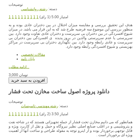
توضیحات
دسته:
رشته روانشناسي
امتیاز 5.00 (1 رای)
1
1
1
1
1
1
1
1
1
1
هدف این تحقیق بررسی و مقایسه میزان اختلال در بین دختران عادی بوده و به
منظور بررسی این موضوع سه فرضیه طرح شد که به این قرار می باشد. در میزان
شیوع افسردگی در بین دختران بی سرپرست و دختران عادی تفاوت وجود دارد. بین
سرپرستی یا عدم سرپرستی والدین در بروز پدیده ی افسردگی بین دختران بی
سرپرست و عادی رابطه وجود دارد. بین نگهداری دختران بی سرپرست در مراکز
بهزیستی و شیوع افسردگی رابطه وجود دارد.
مقالات تخصصي
پایان نامه
ادامه مطلب...
3,000 تومان
دانلود پروژه اصول ساخت مخازن تحت فشار
توضیحات
دسته:
رشته مهندسي تاسيسات
امتیاز 3.50 (2 رای)
1
1
1
1
1
1
1
1
1
1
همانطور که می دانیم مخازن تحت فشار از جمله تجهیزاتی هستند که در شاخه نفت
و پتروشیمی و در اغلب صنایع اصلی نظیر نیروگاه و حمل و نقل از کاربرد ویژه و
قابل توجهی برخوردار بوده و از اینرو توجه به مقوله طراحی و ساخت آنها از اهمیت
ویژه ای برخوردار است .