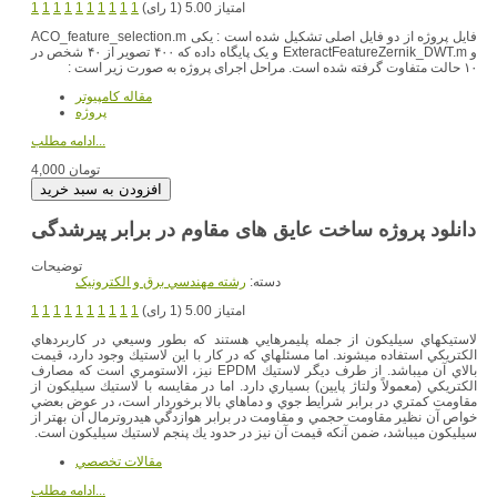
امتیاز 5.00 (1 رای)
1
1
1
1
1
1
1
1
1
1
فایل پروژه از دو فایل اصلی تشکیل شده است : یکی ACO_feature_selection.m
و ExteractFeatureZernik_DWT.m و یک پایگاه داده که ۴۰۰ تصویر از ۴۰ شخص در
۱۰ حالت متفاوت گرفته شده است. مراحل اجرای پروژه به صورت زیر است :
مقاله کامپیوتر
پروژه
ادامه مطلب...
4,000 تومان
دانلود پروژه ساخت عایق های مقاوم در برابر پیرشدگی
توضیحات
دسته:
رشته مهندسي برق و الکترونيک
امتیاز 5.00 (1 رای)
1
1
1
1
1
1
1
1
1
1
لاستيك‎هاي سيليكون از جمله پليمرهايي هستند كه بطور وسيعي در كاربردهاي
الكتريكي استفاده مي‎شوند. اما مسئله‎ا‎ي كه در كار با اين لاستيك وجود دارد، قيمت
بالاي آن مي‎باشد. از طرف ديگر لاستيك EPDM نيز، الاستومري است كه مصارف
الكتريكي (معمولاً ولتاژ پايين) بسياري دارد. اما در مقايسه با لاستيك سيليكون از
مقاومت كمتري در برابر شرايط جوي و دماهاي بالا برخوردار است، در عوض بعضي
خواص آن نظير مقاومت حجمي و مقاومت در برابر هوازدگي هيدروترمال آن بهتر از
سيليكون مي‎باشد، ضمن آنكه قيمت آن نيز در حدود يك پنجم لاستيك سيليكون است.
مقالات تخصصي
ادامه مطلب...