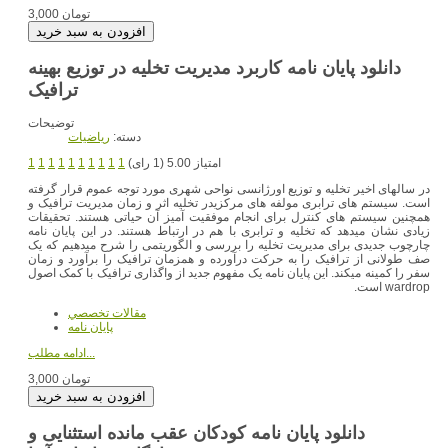
3,000 تومان
دانلود پایان نامه کاربرد مدیریت تخلیه در توزیع بهینه
ترافیک
توضیحات
دسته:
رياضيات
امتیاز 5.00 (1 رای)
1
1
1
1
1
1
1
1
1
1
در سالهای اخیر تخلیه و توزیع اورژانسی نواحی شهری مورد توجه عموم قرار گرفته
است. سیستم های ترابری مولفه های مرکزیدر تخلیه اثر و زمان مدیریت ترافیک و
همچنین سیستم های کنترل برای انجام موفقیت آمیز آن حیاتی هستند. تحقیقات
زیادی نشان میدهد که تخلیه و ترابری با هم در ارتباط هستند. در این پایان نامه
چارچوب جدیدی برای مدیریت تخلیه را بررسی و الگوریتمی را شرح میدهیم که یک
صف طولانی از ترافیک را به حرکت درآورده و همزمان ترافیک را برآورد و زمان
سفر را کمینه میکند. این پایان نامه یک مفهوم جدید از واگذاری ترافیک با کمک اصول
wardrop است.
مقالات تخصصي
پایان نامه
ادامه مطلب...
3,000 تومان
دانلود پایان نامه کودکان عقب مانده استثنایی و