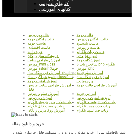
کتابهای عمومی
کتابهای آموزشی
قالب جوملا
قالب وردپرس
قالب رایگان وردپرس
قالب رایگان جوملا
هاست نامحدود
هاست جوملا
هاست وردپرس
هاست اقتصادی
هاست ربات تلگرام
خرید دامنه
ایمیل تبلیغاتی
فروشگاه ساز رایگان
آموزشگاه جوملا
آموزش طراحی سایت
ساخت ربات با php تلگرام
آموزش html و css
آموزش php
آموزش rsform جوملا
آموزش سئو جوملا
آموزش فروشگاه ساز hikashop
آموزش فروشگاه ساز
آموزش آگهی ساز djclassified
ویرچومارت
آموزش امنیت جوملا
آموزش طراحی قالب جوملا
آموزش طراحی سایت فروش
فایل
آموزش جوملا
آموزش سئو وردپرس
آموزش امنیت وردپرس
آموزش وردپرس
ربات دکمه شیشه ای تلگرام
ربات همکاری در فروش تلگرام
ربات جذب ممبر تلگرام
ربات پیوست فایل تلگرام
ربات ضد اسپم تلگرام
آموزش ووکامرس رایگان
خرید و دانلود مقاله
شما بلافاصله پس از خرید مقاله ، پروژه و ... میتوانید فایل خریداری شده را