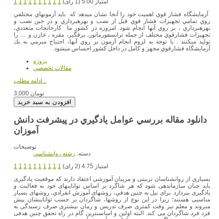
امتیاز 5.00 (1 رای)
1
1
1
1
1
1
1
1
1
1
آزمايشگاه فشار قوي اهميت خود را آنجا نشان مي‎دهد كه بايد آزمونهاي مختلفي
روي تمامي تجهيزات فشار قوي قبل از نصب و بهره‎برداري و در حين نصب و
بهره‎برداري ، بر روي آنها انجام شود. امروزه در كشور ما كارخانجات متعددي،
تجهيزات فشارقوي مختلف از جمله ترانسفورماتور، برقگير، مقره ، خازن و … را
توليد مي‎كنند . با توجه به لزوم انجام آزمون بر روي آنها، احتياج مبرمي به يك
آزمايشگاه فشارقوي مجهز و كامل در داخل كشور احساس مي‎شود.
پروژه
مقالات تخصصي
ادامه مطلب...
3,000 تومان
دانلود مقاله بررسي عوامل يادگيري در پيشرفت دانش
توضیحات
دسته:
رشته روانشناسي
امتیاز 4.75 (2 رای)
1
1
1
1
1
1
1
1
1
1
بسيارى از روانشناسان تربيتى و مربيان آموزشى اعتقاد دارند که موقعيت يادگيرى
بايد چنان سازماندهى شود که هر شاگرد بر اساس توانايىهاى خود به فعاليت و
يادگيرى بپردازد. براى نيل به چنين هدفي، روشهاى آموزش انفرادي، روشهاى بسيار
مناسبى هستند؛ زيرا در اين نوع از روشها، شاگردان بر حسب توانايىشان پيش
مىروند و معلم نيز وقت کمترى صرف تدريس و زمان بيشترى صرف رسيدگى به
فرد فرد شاگردان می کند. البته اولين و اساسىترين گام در راه تحقق چنين هدفى