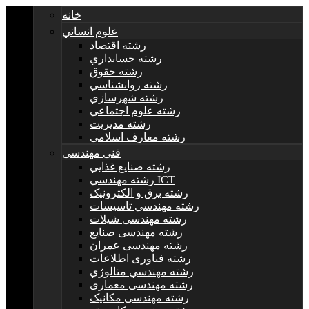
خانه
علوم انساني
رشته اقتصاد
رشته حسابداري
رشته حقوق
رشته روانشناسي
رشته شهرسازي
رشته علوم اجتماعي
رشته مديريت
رشته معارف اسلامی
فنی مهندسی
رشته صنايع غذايي
رشته مهندسي ICT
رشته برق و الکترونيک
رشته مهندسي تاسيسات
رشته مهندسی شیلات
رشته مهندسی صنایع
رشته مهندسی عمران
رشته فناوری اطلاعات
رشته مهندسي متالوژي
رشته مهندسی معماری
رشته مهندسی مکانیک