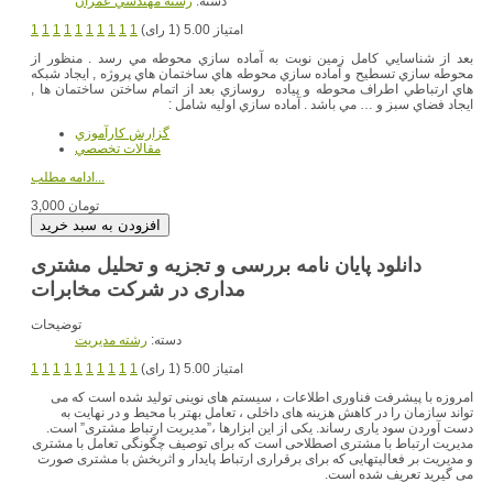
دسته:
رشته مهندسي عمران
امتیاز 5.00 (1 رای)
1
1
1
1
1
1
1
1
1
1
بعد از شناسايي كامل زمين نوبت به آماده سازي محوطه مي رسد . منظور از
محوطه سازي تسطيح و آماده سازي محوطه هاي ساختمان هاي پروژه , ايجاد شبكه
هاي ارتباطي اطراف محوطه و پياده روسازي بعد از اتمام ساختن ساختمان ها ,
ايجاد فضاي سبز و … مي باشد . آماده سازي اوليه شامل :
گزارش کارآموزي
مقالات تخصصي
ادامه مطلب...
3,000 تومان
دانلود پایان نامه بررسی و تجزیه و تحلیل مشتری
مداری در شرکت مخابرات
توضیحات
دسته:
رشته مديريت
امتیاز 5.00 (1 رای)
1
1
1
1
1
1
1
1
1
1
امروزه با پیشرفت فناوری اطلاعات ، سیستم های نوینی تولید شده است که می
تواند سازمان را در کاهش هزینه های داخلی ، تعامل بهتر با محیط و در نهایت به
دست آوردن سود یاری رساند. یکی از این ابزارها ،”مدیریت ارتباط مشتری” است.
مدیریت ارتباط با مشتری اصطلاحی است که برای توصیف چگونگی تعامل با مشتری
و مدیریت بر فعالیتهایی که برای برقراری ارتباط پایدار و اثربخش با مشتری صورت
می گیرید تعریف شده است.