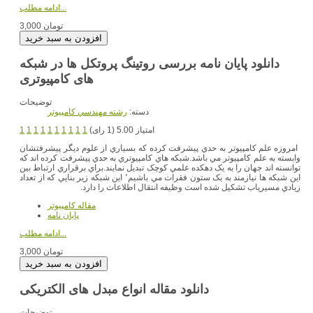
ادامه مطلب...
3,000 تومان
دانلود پایان نامه بررسی روتینگ پروتکل ها در شبکه
های کامپیوتری
توضیحات
دسته:
رشته مهندسي کامپيوتر
امتیاز 5.00 (1 رای)
1
1
1
1
1
1
1
1
1
1
امروزه علم کامپيوتر به حدي پيشرفت کرده که بسياري از علوم ديگر پيشرفتشان
وابسته به علم کامپيوتر مي باشد.شبکه هاي کامپيوتري به حدي پيشرفت کرده اند که
توانسته اند جهان را به يک دهکده علمي کوچک تبديل نمايند.براي برقراري ارتباط بين
اين شبکه ها نيازمند به يک ستون فقرات مي باشيم٬ اين شبکه زير بنايي که از تعداد
زيادي مسيرياب تشکيل شده است وظيفه انتقال اطلاعات را دارد.
مقاله کامپیوتر
پایان نامه
ادامه مطلب...
3,000 تومان
دانلود مقاله انواع مبدل های الکتریکی
توضیحات