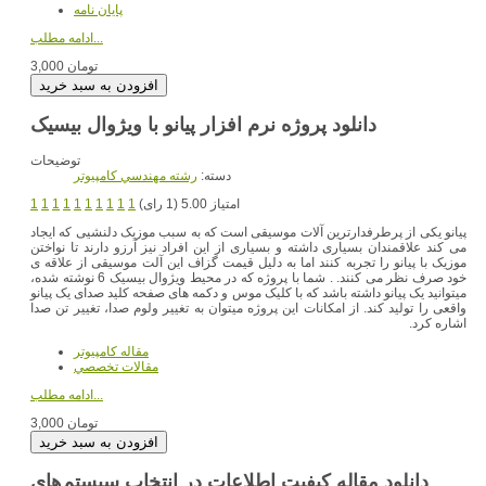
پایان نامه
ادامه مطلب...
3,000 تومان
دانلود پروژه نرم افزار پیانو با ویژوال بیسیک
توضیحات
دسته:
رشته مهندسي کامپيوتر
امتیاز 5.00 (1 رای)
1
1
1
1
1
1
1
1
1
1
پیانو یکی از پرطرفدارترین آلات موسیقی است که به سبب موزیک دلنشیی که ایجاد
می کند علاقمندان بسیاری داشته و بسیاری از این افراد نیز آرزو دارند تا نواختن
موزیک با پیانو را تجربه کنند اما به دلیل قیمت گزاف این آلت موسیقی از علاقه ی
خود صرف نظر می کنند. . شما با پروژه که در محیط ویژوال بیسیک 6 نوشته شده،
میتوانید یک پیانو داشته باشد که با کلیک موس و دکمه های صفحه کلید صدای یک پیانو
واقعی را تولید کند. از امکانات این پروژه میتوان به تغییر ولوم صدا، تغییر تن صدا
اشاره کرد.
مقاله کامپیوتر
مقالات تخصصي
ادامه مطلب...
3,000 تومان
دانلود مقاله کیفیت اطلاعات در انتخاب سیستم‌های