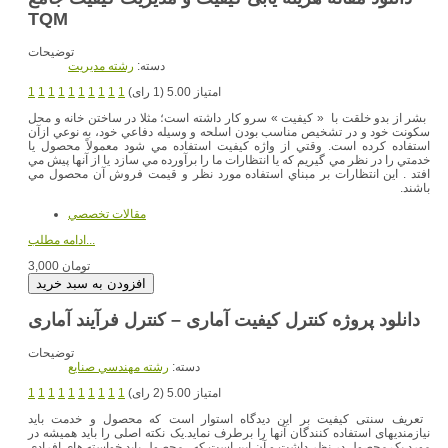
TQM
توضیحات
دسته:
رشته مديريت
امتیاز 5.00 (1 رای)
1
1
1
1
1
1
1
1
1
1
بشر از بدو خلقت با « كيفيت » سرو كار داشته است؛ مثلا در ساختن خانه و محل
سكونت خود و در تشخيص مناسب بودن اسلحه و وسيله دفاعي خود، به نوعي ازآن
استفاده كرده است. وقتي از واژه كيفيت استفاده مي شود معمولاً محصول يا
خدمتي را در نظر مي گيريم كه يا انتظارات ما را برآورده مي سازد يا از آنها پيش مي
افتد . اين انتظارات بر مبناي استفاده مورد نظر و قيمت فروش آن محصول مي
باشند.
مقالات تخصصي
ادامه مطلب...
3,000 تومان
دانلود پروژه کنترل کیفیت آماری – کنترل فرآیند آماری
توضیحات
دسته:
رشته مهندسي صنايع
امتیاز 5.00 (2 رای)
1
1
1
1
1
1
1
1
1
1
تعریف سنتی کیفیت بر این دیدگاه استوار است که محصول و خدمت باید
نیازمندیهای استفاده کنندگان آنها را برطرف نماید.یک نکته اصلی را باید همیشه در
مورد یک محصول در نظر داشت و آن این است که ، محصول باید خواسته های افرادی