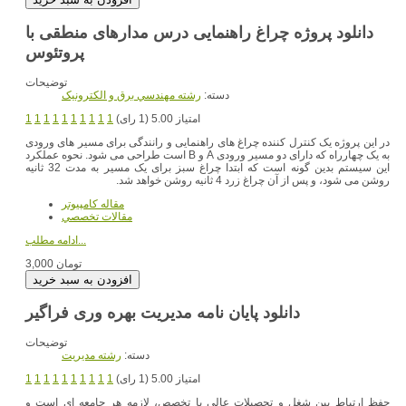
دانلود پروژه چراغ راهنمایی درس مدارهای منطقی با
پروتئوس
توضیحات
دسته:
رشته مهندسي برق و الکترونيک
امتیاز 5.00 (1 رای)
1
1
1
1
1
1
1
1
1
1
در این پروژه یک کنترل کننده چراغ های راهنمایی و رانندگی برای مسیر های ورودی
به یک چهارراه که دارای دو مسیر ورودی A و B است طراحی می شود. نحوه عملکرد
این سیستم بدین گونه است که ابتدا چراغ سبز برای یک مسیر به مدت 32 ثانیه
روشن می شود، و پس از آن چراغ زرد 4 ثانیه روشن خواهد شد.
مقاله کامپیوتر
مقالات تخصصي
ادامه مطلب...
3,000 تومان
توضیحات
دسته:
رشته مديريت
امتیاز 5.00 (1 رای)
1
1
1
1
1
1
1
1
1
1
حفظ ارتباط بین شغل و تحصیلات عالی یا تخصص، لازمه هر جامعه ای است و