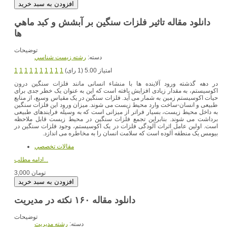
دانلود مقاله تاثير فلزات سنگين بر آبشش و كبد ماهي
ها
توضیحات
دسته:
رشته زيست شناسي
امتیاز 5.00 (1 رای)
1
1
1
1
1
1
1
1
1
1
در دهه گذشته ورود آلاینده ها با منشاء انسانی مانند فلزات سنگین درون
اکوسیستم، به مقدار زیادی افزایش یافته است كه این به عنوان یک خطر جدی برای
حیات اکوسیستم زمین به شمار می آید. فلزات سنگین در یک مقیاس وسیع، از منابع
طبیعی و انسان-ساخت وارد محیط زیست می شوند. میزان ورود این فلزات سنگین
به داخل محیط زیست، بسیار فراتر از میزانی است که به وسیله فرایندهای طبیعی
برداشت می شوند. بنابراین تجمع فلزات سنگین در محیط زیست قابل ملاحظه
است. اولین عامل اثرات آلودگی فلزات در یک اکوسیستم، وجود فلزات سنگین در
بیومس یک منطقه آلوده است كه سلامت انسان را به مخاطره می اندازد.
مقالات تخصصي
ادامه مطلب...
3,000 تومان
دانلود مقاله ۱۶۰ نکته در مدیریت
توضیحات
دسته:
رشته مديريت