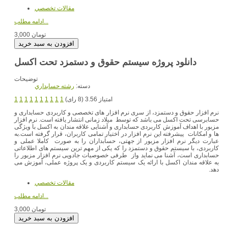
مقالات تخصصي
ادامه مطلب...
3,000 تومان
دانلود پروژه سیستم حقوق و دستمزد تحت اکسل
توضیحات
دسته:
رشته حسابداري
امتیاز 3.56 (8 رای)
1
1
1
1
1
1
1
1
1
1
نرم افزار حقوق و دستمزد، از سری نرم افزار های تخصصی و کاربردی حسابداری و
حسابرسی تحت اکسل می باشد که توسط میلاد زمانی انتشار یافته است. نرم افزار
مزبور با اهداف آموزش کاربردی حسابداری و آشنایی علاقه مندان به اکسل با ویژگی
ها و امکانات پیشرفته این نرم افزار در اختیار تمامی کاربران، قرار گرفته است.به
عبارت دیگر نرم افزار مزبور از جهتی، حسابداران را به صورت کاملا عملی و
کاربردی، با سیستم حقوق و دستمزد را که یکی از مهم ترین سیستم های اطلاعاتی
حسابداری است، آشنا می نماید واز طرفی خصوصیات جادویی نرم افزار مزبور را
به علاقه مندان اکسل با ارائه یک سیستم کاربردی و یک پروژه عملی، آموزش می
دهد.
مقالات تخصصي
ادامه مطلب...
3,000 تومان