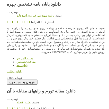
توضیحات
دسته:
رشته مهندسي فناوري اطلاعات
امتیاز 4.17 (3 رای)
1
1
1
1
1
1
1
1
1
1
سیستم های کامپیوتری سرعت، دقت و برنامه ریزی های پیچیده را برای ما به
ارمغان آورده است. در عصر ما روی اتوماسیون روش های سنتی و بهبود آنها با
استفاده از توان پردازشی بسیار بالا و نسبتاً ارزان سیستم های کامپیوتری تمرکز
شده است. از مدت ها قبل مشخصاتی مثل قیافه، رنگ چشم، قد، رنگ موی سر و …
برای شناسایی افراد بکار می رفته و معمول بوده است که ین مشخصات همانند نام
و نام خانوادگی افراد در شناسنامه یا کارت های شناسایی آنها ثبت شود. ویژگی های
یاد شده به همراه مشخصات فیزیولوژی و زیستی و مشخصات رفتاری مجموعه
روش هایی را در بر میگیرد که به Biometrics معروفند.
مقاله کامپیوتر
مقالات تخصصي
پایان نامه
ادامه مطلب...
3,000 تومان
توضیحات
دسته:
رشته اقتصاد
امتیاز 5.00 (1 رای)
1
1
1
1
1
1
1
1
1
1