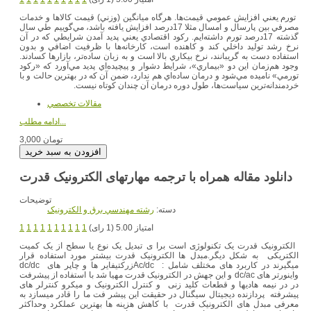
تورم يعني افزايش عمومي قيمت‌ها. هرگاه ميانگين (وزني) قيمت كالاها و خدمات
مصرفي بين پارسال و امسال مثلا 17درصد افزايش يافته باشد، مي‌گوييم طي سال
گذشته 17درصد تورم داشته‌ايم. ركود اقتصادي يعني پديد آمدن شرايطي كه در آن
نرخ رشد توليد داخلي كند و كاهنده است، كارخانه‌ها با ظرفيت اضافي و بدون
استفاده دست به گريبانند، نرخ بيكاري بالا است و به زبان ساده‌تر، بازارها كسادند.
وجود هم‌زمان اين دو «بيماري»، شرايط دشوار و پيچيده‌اي پديد مي‌آورد كه «ركود
تورمي» ناميده مي‌شود و درمان ساده‌اي هم ندارد، ضمن آن كه در بهترين حالت و با
خردمندانه‌ترين سياست‌ها، طول دوره درمان آن چندان كوتاه نيست.
مقالات تخصصي
ادامه مطلب...
3,000 تومان
دانلود مقاله همراه با ترجمه مهارتهای الکترونیک قدرت
توضیحات
دسته:
رشته مهندسي برق و الکترونيک
امتیاز 5.00 (1 رای)
1
1
1
1
1
1
1
1
1
1
الکترونیک قدرت یک تکنولوژی است برا ی تبدیل یک نوع یا سطح از یک کمیت
الکتریکی به شکل دیگر.مبدل ها الکترونیک قدرت بیشتر مورد استفاده قرار
میگیرند در کاربرد های مختلف شامل : Ac/dcزرکتیفایر ها و چاپر های dc/dc
واینورتر های dc/ac و این جهش در الکترونیک قدرت مهیا شد با استفاده از پیشرفت
در در نیمه هادیها و قطعات کلید زنی و کنترل الکترونیک و میکرو کنترلر های
پیشرفته پردازنده دیجیتال سیگنال در حقیقت این پیشر فت ما را قادر میسازد به
معرفی مبدل های الکترونیک قدرت با کاهش هزینه ها بهترین عملکرد وحداکثر