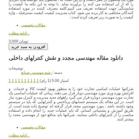
را که از آن استفاده می کنند را برآورده نماید. با توجه به این نکته ما کیفیت را
شایستگی جهت استفاده تعریف می کنیم.کلمه مصرف کننده در مورد استفاده
کنندگان مختلفی به کار برده می شود. کتاب مدیریت کیفیت کیفیت بسترفیلد ، واژه
کیفیت را به صورت زیر تعریف کرده است :
مقالات تخصصي
ادامه مطلب...
3,000 تومان
توضیحات
دسته:
رشته مهندسي صنايع
امتیاز 5.00 (1 رای)
1
1
1
1
1
1
1
1
1
1
شرکتها عملیات اساسی تجارت خود را به منظور بهبود کیفیت کالا و خدمات و
افزایش بهره وری مورد مهندسی دوبار قرار می دهند. زمانی که عملیات اساسی یک
تجارت مورد مهندسی دوباره قرار می گیرد راههای جدید مدیریت و کنترل مورد نیاز
است .در این مقاله یک سیستم حسابهای پرداختنی و کنترلهایی که باید در سیستم
وجود داشته باشد ، مورد مهندسی مجدد قرار گرفته اند توضیح داده شده است. از
طریق آموزش و پشتیبانی کسانی که باید عملیات جدید را انجام داده و استفاده
مناسب را از کنترلهای داخلی بنمایند، شرکتها باید منافع خود از مهندسی مجدد را
بیشتر کنند.
مقالات تخصصي
ادامه مطلب...