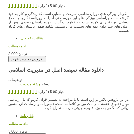
امتیاز 5.00 (1 رای)
1
1
1
1
1
1
1
1
1
1
یکی از ویژگی های دوران معاصر، سرعت و شتابی است که زندگی و کار به خود
گرفته است. براساس ویژگی های این دوره، حتی ادبیات، روزنامه نگاری و اطلاع
رسانی نیز تغییراتی کرده است. به عبارت دیگر در حوزه داستان نویسی، پس از
رمان های چند جلدی دهه های نخست قرن بیستم، شاهد ظهور داستان های کوتاه
هستیم،
مقالات تخصصي
ادامه مطلب...
3,000 تومان
توضیحات
دسته:
رشته مديريت
امتیاز 5.00 (1 رای)
1
1
1
1
1
1
1
1
1
1
در این پژوهش تلاش بر این است تا با مراجعه به تفسیر قرآن کریم که پل ارتباطی
میان ذهنهای خسته ما و آیات نورانی کلام‌الله است، دستورات و ارشادات آن منشور
ربّانی که نگاهی به حوزه علوم مدیریتی دارد، استخراج گردد.
پایان نامه
ادامه مطلب...
3,000 تومان