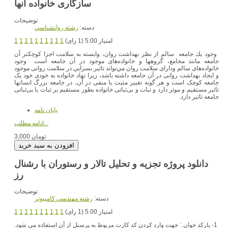
سازگاری خانواده آنها
توضیحات
دسته:
رشته روانشناسي
امتیاز 5.00 (1 رای)
1
1
1
1
1
1
1
1
1
1
وجود يك جامعه سالم از نظر بهداشت روان، وابسته به سلامت اجزا کوچکتر آن
جامعه مانند مجامع، گروهها و خانواده‌های موجود در آن جامعه است وجود
خانواده‌های سالم ودارای سلامت روان مي‌تواند تاثير بسزايي در سلامت روانی موجود
و ايجاد بهداشت روانی در آن جامعه داشته باشد، زيرا نهاد خانواده به خودی خود يک
جامعه کوچک است و هر گونه تغيير مثبت يا منفی در آن، در جامعه بزرگ انسانها
تاثير مستقيم و موثر دارد و ثبات و بی‌ثباتی خانواده بطور مستقيم بر ثبات يا بی‌ثباتی
جامعه تاثير دارد.
پایان نامه
ادامه مطلب...
3,000 تومان
دانلود پروژه تجزیه و تحلیل تالار و رستوران با رشنال
رز
توضیحات
دسته:
رشته مهندسي کامپيوتر
امتیاز 5.00 (1 رای)
1
1
1
1
1
1
1
1
1
1
1- بارکد خوان : جهت وارد کردن کد کارت مربوط به پرسنل از آن استفاده مي شود.