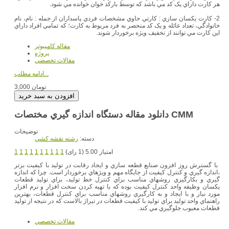
هر کارت داراي يک کد مي باشد که توسط بارکد خوان خوانده مي شود.
2- کارت يکسان سازي : کارتي حاوي مشخصات فردي پاسداران از جمله : نام، نام
خانوادگي، تعداد عائله و يک کد منحصر به فرد مربوط به کارت؛ که تمامي افراد داراي
اين کارت مي توانند از تخفيف ويژه برخوردار شوند.
مقاله کامپیوتر
پروژه
مقالات تخصصي
ادامه مطلب...
3,000 تومان
دانلود مقاله دستگاه اندازه گيري مختصات CMM
توضیحات
دسته:
رشته نقشه کشي
امتیاز 5.00 (1 رای)
1
1
1
1
1
1
1
1
1
1
با گسترش روز افزون صنايع قطعه سازي و ايجاد رقابت در توليد با کيفيت برتر
،اندازه گيري و کنترل کيفيت از جايگاه مهم و ويژهاي برخوردار است. چرا که اندازه
گيري و بکارگيري روشهاي مناسب براي کنترل خط توليد، براي توليد قطعات
يکسان وظيفه واحد کنترل کيفيت بوده که با تهيه کردن سخت افزار و نرم افزار
مورد نياز و با ايجاد و به کارگيري روشهاي مناسب براي کنترل قطعات، بهترين
راهنماي واحد توليد براي توليد با کيفيت قطعات در تيراژ بالاست که در نتيجه از توليد
قطعات معيوب جلوگيري مي کند.
مقالات تخصصي