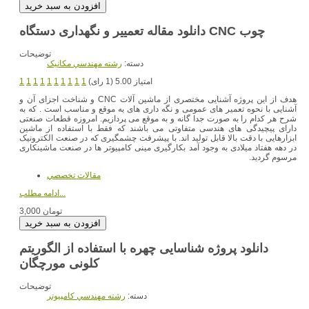
توضیحات
دسته:
رشته مهندسي مکانيک
امتیاز 5.00 (1 رای)
1
1
1
1
1
1
1
1
1
1
هدف از این پروژه آشنایی مختصری از ماشین آلات CNC و شناخت اجزای آن و
آشنایی با نحوه تعمیر های عمومی و نگه داری های به موقع و مناسب است . که به
شرح هر کدام را به صورت جدا گانه و به موقع می پردازیم. امروزه قطعات صنعتی
دارای پیچیدگی های هندسی متفاوتی می باشند که فقط با استفاده از ماشین
ابزارهایی با دقت بالا قابل تولید اند. با پیشرفت چشمگیری که در صنعت الکترونیک
در دهه هفتاد میلادی به وجود آمد بکارگیری مینی کامپیوتر ها در صنعت ماشینکاری
مرسوم گردید.
مقالات تخصصي
ادامه مطلب...
3,000 تومان
دانلود پروژه شناسایی چهره با استفاده از الگوریتم
کلونی مورچگان
توضیحات
دسته:
رشته مهندسي کامپيوتر