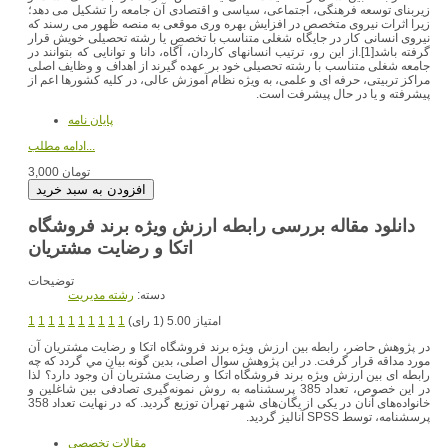
زیربنای توسعه فرهنگی، اجتماعی، سیاسی و اقتصادی آن جامعه را تشکیل می دهد؛
زیرا اثرات نیروی متخصص در افزایش بهره وری موقعی به منصه ظهور می رسند که
نیروی انسانی کار در جایگاه شغلی متناسب با تخصص یا رشته تحصیلی خویش قرار
گرفته باشد[1].از این رو، ترتیب انسانهای کاردان، آگاه، دانا و توانایی که بتوانند در
جامعه شغلی متناسب با رشته تحصیلی خود بر عهده گیرند از اهداف و وظایف اصلی
مراکز تربیتی، حرفه ای و علمی، به ویژه نظام آموزش عالی، در کلیه کشورها اعم از
پیشرفته و یا در حال پیشرفت است.
پایان نامه
ادامه مطلب...
3,000 تومان
دانلود مقاله بررسی رابطه ارزش ویژه برند فروشگاه
اتکا و رضایت مشتریان
توضیحات
دسته:
رشته مديريت
امتیاز 5.00 (1 رای)
1
1
1
1
1
1
1
1
1
1
در پژوهش حاضر، رابطه بین ارزش ویژه برند فروشگاه اتکا و رضایت مشتریان آن
مورد مداقه قرار گرفت. در این پژوهش سوال اصلی، بدين گونه بيان مي گردد كه چه
رابطه ای بین ارزش ویژه برند فروشگاه اتکا و رضایت مشتریان آن وجود دارد؟ لذا
در اين خصوص، تعداد 385 پرسشنامه به روش نمونه‌گیری تصادفی بين شاغلین و
خانواده‌های آنان در یکی از یگان‌های شهر تهران توزيع گرديد. که در نهایت تعداد 358
پرسشنامه، توسط SPSS آناليز گرديد.
مقالات تخصصي