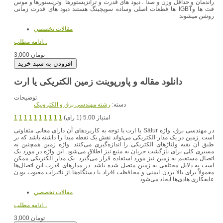
راندمان و حداقل وزن و صدا . دیود های قدرت و ترانزیستورها وتریستورها و موس
فت ها وIGBT ها قطعات اصلی وساده سویچینگ هستند دیود های قدرت زمانی
روشن میشوند
مقالات تخصصي
ادامه مطلب...
3,000 تومان
دانلود مقاله و پاورپوینت زمین الکتریکی یا ارت
توضیحات
دسته:
رشته مهندسي برق و الکترونيک
امتیاز 5.00 (1 رای)
1
1
1
1
1
1
1
1
1
1
در مهندسی برق، واژه Sālur یا ارت با توجه به کاربردهای آن دارای معانی متفاوتی
است. زمین در یک مدار الکتریکی می‌تواند نقش یک نقطه مبدا را داشته باشد که بر
طبق آن بقیه ولتاژهای الکتریکی را اندازه‌گیری می‌کنند. واژه زمین همچنین به
مسیری کلی برای بازگشت جریان به منبع نیز اطلاق می‌شود. این واژه در مورد یک
اتصال مستقیم به زمین نیز مورد استفاده قرار می‌گیرد. یک مدار الکتریکی ممکن
است به دلایل مختلفی به زمین متصل شده باشد. در مدارهای قدرت این اتصال‌ها
معمولاً برای بالا بردن ایمنی و محافظت افراد یا دستگاه‌ها از تاثیرات معیوب بودن
عایقکاری هادی‌ها ایجاد می‌شود.
مقالات تخصصي
ادامه مطلب...
3,000 تومان