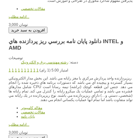
پذيرفتن مفهوم شاگرد محوري در طراحى و آموزش است.
مقالات تخصصي
ادامه مطلب...
3,000 تومان
دانلود پایان نامه بررسي ريز پردازنده هاي INTEL و
AMD
توضیحات
دسته:
رشته مهندسي برق و الکترونيک
امتیاز 5.00 (1 رای)
1
1
1
1
1
1
1
1
1
1
ريزپردازنده واحد پردازش مركزي يا مغز رايانه مي باشد. اين بخش مدار الكترونيكي
بسيار گسترده و پيچيده اي مي باشد كه دستورات برنامه هاي ذخيره شده را انجام
مي دهد. جنس اين قطعه كوچك (تراشه) نيمه رسانا است CPU شامل مدارهاي
فشرده مي باشد و تمامي عمليات يك ميكرو رايانه را كنترل مي كند. تمام رايانه ها
(شخصي، دستي و…) داراي ريزپردازنده مي باشند. نوع ريزپردازنده در يك رايانه مي
تواند متفاوت باشد اما تمام آنها عمليات يكساني انجام مي دهند.
مقاله کامپیوتر
مقالات تخصصي
پایان نامه
ادامه مطلب...
3,000 تومان