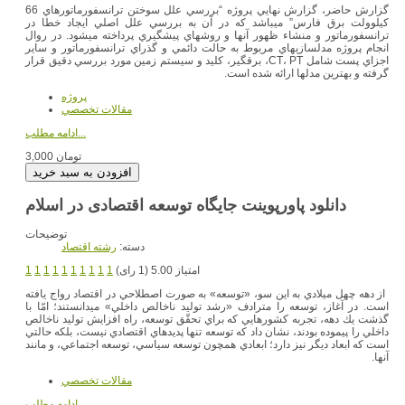
گزارش حاضر، گزارش نهايي پروژه “بررسي علل سوختن ترانسفورماتورهاي 66
كيلوولت برق فارس” مي‎باشد كه در آن به بررسي علل اصلي ايجاد خطا در
ترانسفورماتور و منشاء ظهور آنها و روشهاي پيشگيري پرداخته مي‏شود. در روال
انجام پروژه مدل‎سازيهاي مربوط به حالت دائمي و گذراي ترانسفورماتور و ساير
اجزاي پست شامل CT، PT، برقگير، كليد و سيستم زمين مورد بررسي دقيق قرار
گرفته و بهترين مدلها ارائه شده است.
پروژه
مقالات تخصصي
ادامه مطلب...
3,000 تومان
دانلود پاورپوینت جایگاه توسعه اقتصادی در اسلام
توضیحات
دسته:
رشته اقتصاد
امتیاز 5.00 (1 رای)
1
1
1
1
1
1
1
1
1
1
از دهه چهل ميلادي به اين سو، «توسعه» به صورت اصطلاحي در اقتصاد رواج يافته
است. در آغاز، توسعه را مترادف «رشد توليد ناخالص داخلي» مي‏دانستند؛ امّا با
گذشت يك دهه، تجربه كشورهايي كه براي تحقّق توسعه، راه افزايش توليد ناخالص
داخلي را پيموده بودند، نشان داد كه توسعه تنها پديده‏اي اقتصادي نيست، بلكه حالتي
است كه ابعاد ديگر نيز دارد؛ ابعادي همچون توسعه سياسي، توسعه اجتماعي، و مانند
آن‏ها.
مقالات تخصصي
ادامه مطلب...