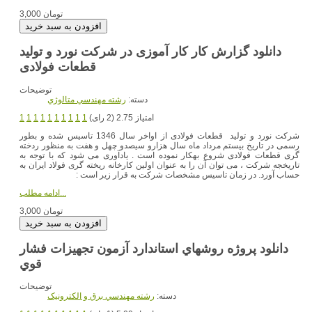
3,000 تومان
دانلود گزارش کار کار آموزی در شرکت نورد و تولید
توضیحات
دسته:
رشته مهندسي متالوژي
امتیاز 2.75 (2 رای)
1
1
1
1
1
1
1
1
1
1
شرکت نورد و تولید قطعات فولادی از اواخر سال 1346 تاسیس شده و بطور
رسمی در تاریخ بیستم مرداد ماه سال هزارو سیصدو چهل و هفت به منظور ردخته
گری قطعات فولادی شروع بهکار نموده است . یادآوری می شود که با توجه به
تاریخجه شرکت ، می توان آن را به عنوان اولین کارخانه ریخته گری فولاد ایران به
حساب آورد. در زمان تاسیس مشخصات شرکت به قرار زیر است :
ادامه مطلب...
3,000 تومان
دانلود پروژه روشهاي استاندارد آزمون تجهيزات فشار
قوي
توضیحات
دسته:
رشته مهندسي برق و الکترونيک